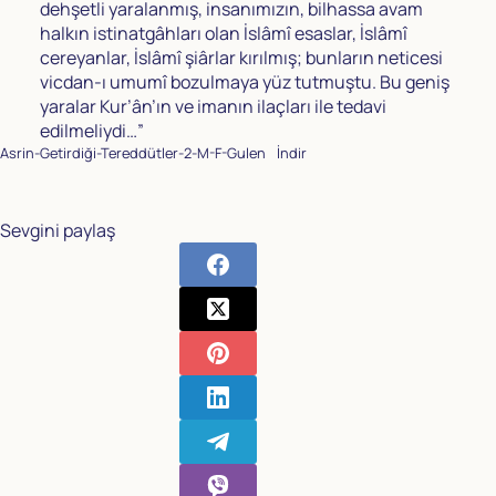
dehşetli yaralanmış, insanımızın, bilhassa avam
halkın istinatgâhları olan İslâmî esaslar, İslâmî
cereyanlar, İslâmî şiârlar kırılmış; bunların neticesi
vicdan-ı umumî bozulmaya yüz tutmuştu. Bu geniş
yaralar Kur’ân’ın ve imanın ilaçları ile tedavi
edilmeliydi…”
Asrin-Getirdiği-Tereddütler-2-M-F-Gulen
İndir
Sevgini paylaş