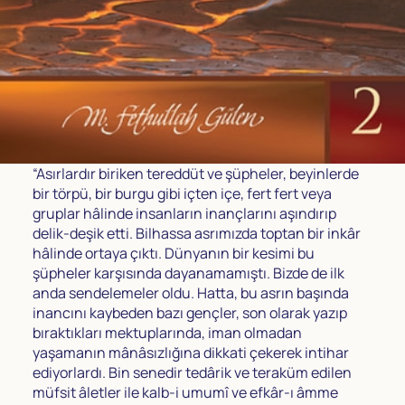
“Asırlardır biriken tereddüt ve şüpheler, beyinlerde
bir törpü, bir burgu gibi içten içe, fert fert veya
gruplar hâlinde insanların inançlarını aşındırıp
delik-deşik etti. Bilhassa asrımızda toptan bir inkâr
hâlinde ortaya çıktı. Dünyanın bir kesimi bu
şüpheler karşısında dayanamamıştı. Bizde de ilk
anda sendelemeler oldu. Hatta, bu asrın başında
inancını kaybeden bazı gençler, son olarak yazıp
bıraktıkları mektuplarında, iman olmadan
yaşamanın mânâsızlığına dikkati çekerek intihar
ediyorlardı. Bin senedir tedârik ve teraküm edilen
müfsit âletler ile kalb-i umumî ve efkâr-ı âmme