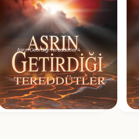
Asrın Getirdiği Tereddütler 4