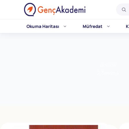
Okuma Haritası
Müfredat
K
Skip
to
content
KATEGORI
2. Seviye 4