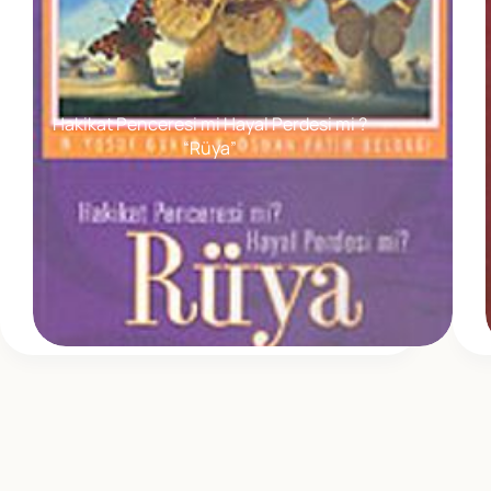
Hakikat Penceresi mi Hayal Perdesi mi ?
“Rüya”