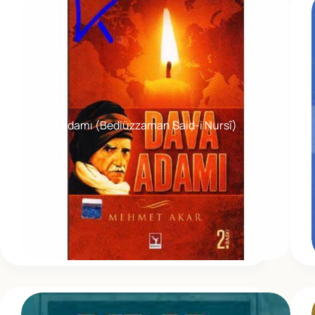
Dava Adamı (Bediüzzaman Said-i Nursî)