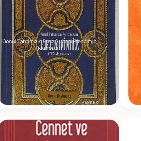
Gonul Tahtimizin Essiz Sultani Efendimiz
(Muhtasar)