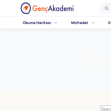
Okuma Haritası
Müfredat
K
Skip
to
content
KATEGORI
Fransızca 11-12