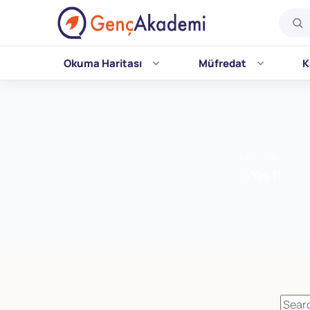
Okuma Haritası
Müfredat
K
Skip
to
content
KATEGORI
16 Yaş Tİ