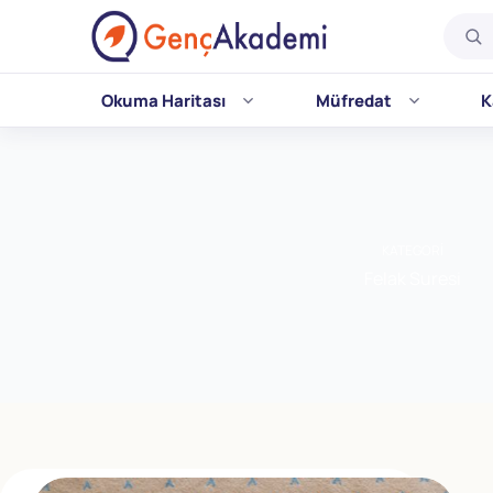
Okuma Haritası
Müfredat
K
Skip
to
content
KATEGORI
Felak Suresi