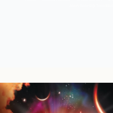
Asrın Getirdiği Tereddütl