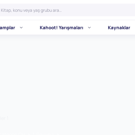
amplar
Kahoot! Yarışmaları
Kaynaklar
er 1
 Kategori OH
1. Seviye 4