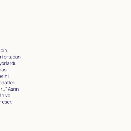
için,
ri ortadan
orlardı.
nası
erini
anaatleri
r…” Asrın
’ân ve
 eser.