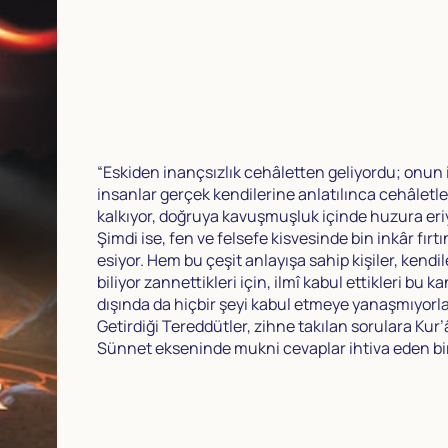
“Eskiden inançsızlık cehâletten geliyordu; onun 
insanlar gerçek kendilerine anlatılınca cehâletle
kalkıyor, doğruya kavuşmuşluk içinde huzura eriy
Şimdi ise, fen ve felsefe kisvesinde bin inkâr fırtı
esiyor. Hem bu çeşit anlayışa sahip kişiler, kendil
biliyor zannettikleri için, ilmî kabul ettikleri bu k
dışında da hiçbir şeyi kabul etmeye yanaşmıyorla
Getirdiği Tereddütler, zihne takılan sorulara Kur
Sünnet ekseninde mukni cevaplar ihtiva eden bir