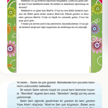
1.Hafta: Her Şey Bize Allah’ın Armağanı