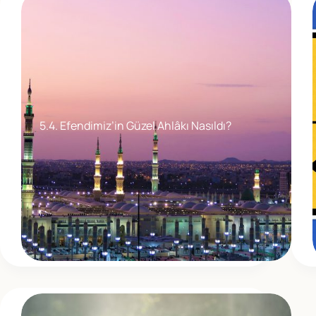
5.4. Efendimiz’in Güzel Ahlâkı Nasıldı?