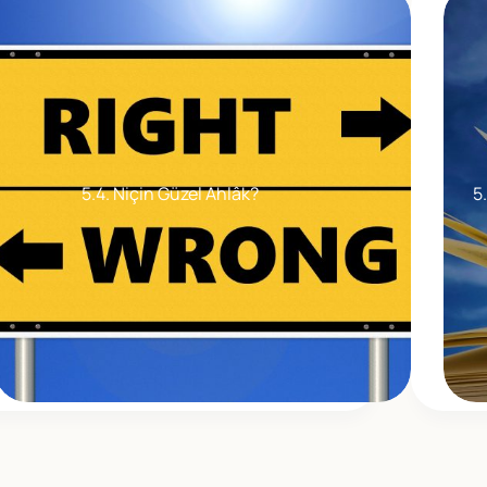
5.4. Niçin Güzel Ahlâk?
5