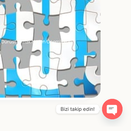
Dürüst Olmak Neden Önemlidir?
Bizi takip edin!
O
p