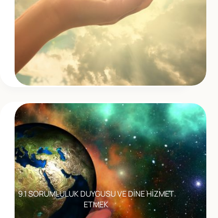
9.1 SORUMLULUK DUYGUSU VE DİNE HİZMET
ETMEK