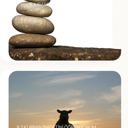
9.4 İBADETTE DEVAMLILIK
9.3 KURBAN İBADETİNİ ÖĞRENİYORUM