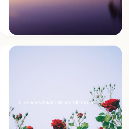
8.3 Herkes İmkânı Nispetinde Yardım