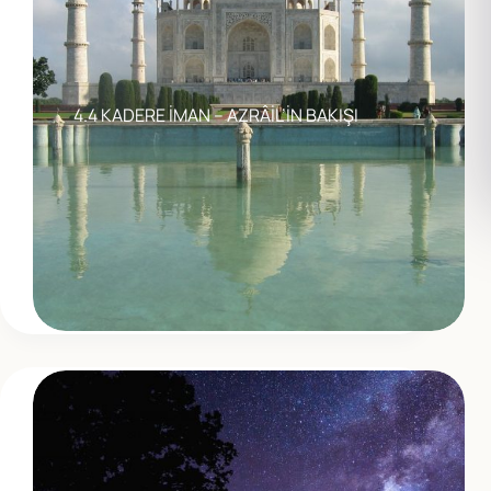
4.4 KADERE İMAN – AZRÂİL’İN BAKIŞI