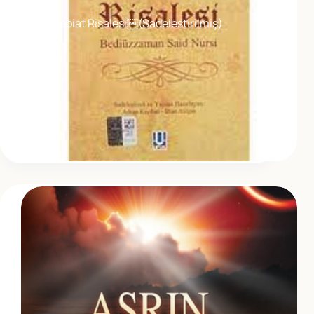
Tabiat Risalesi￼(Sadelestirilmiş)