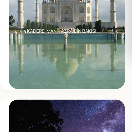
4.4 KADERE İMAN – AZRÂİL’İN BAKIŞI