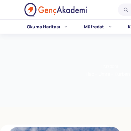
Okuma Haritası
Müfredat
K
Skip
to
content
KATEGORI
Hac – Umre – Kurban