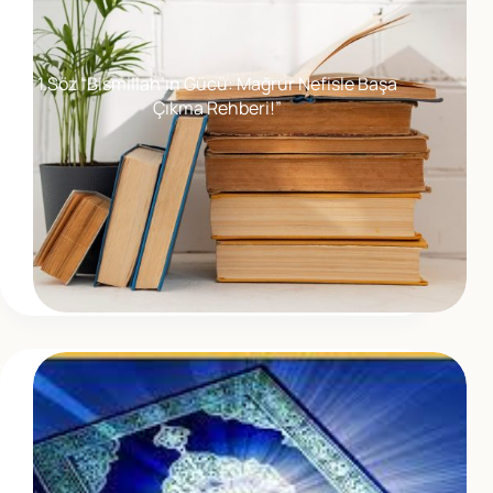
1.Söz “Bismillah’ın Gücü: Mağrur Nefisle Başa
Çıkma Rehberi!”