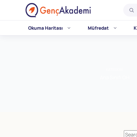
Okuma Haritası
Müfredat
K
Skip
to
content
KATEGORI
Ana Sınıfı OH