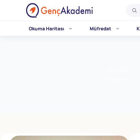
Okuma Haritası
Müfredat
K
Skip
to
content
KATEGORI
Türkçe 17