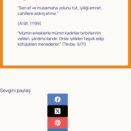
“Sen af ve müsamaha yolunu tut, iyiliği emret,
cahillere aldırış etme.”
(A’râf, 7/199)
“Mümin erkeklerle mümin kadınlar birbirlerinin
velileri, yardımcılarıdır. Onlar iyilikleri teşvik edip
kötülükleri menederler.” (Tevbe, 9/71)
Sevgini paylaş