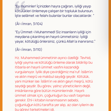
“Ey müminler! İçinizden hayra çağıran, iyiliği yayıp
kötülükleri önlemeye çalışan bir topluluk bulunsun.
İşte selâmet ve felahı bulanlar bunlar olacaklardır. ”
(Âl-i İmran, 3/104)
“Ey Ümmet-i Muhammed! Siz insanların iyiliği için
meydana çıkarılmış en hayırlı ümmetsiniz: İyiliği
yayar, kötülüğü önlersiniz, çünkü Allah’a inanırsınız.”
(Âl-i İmran, 3/110)
Hz. Muhammed ümmetinin ayırıcı özelliği: Tevhid,
iyiliği yayma ve kötülüğü önleme olarak bildirilip bu
itibarla en hayırlı ümmet vasfını kazandığı
vurgulanıyor. İyilik diye çevirdiğimiz ma’ruf: İslâm’ın
ve aklın meşrû ve makbul saydığı şeydir. Kötülük,
yani münker ise: İslâm’ın ve aklın gayri meşrû, kötü
saydığı şeydir. Bu görev, yalnız yöneticilerin değil,
imkânlarına göre bütün müminlerindir. Hayırlı
ümmet olmak için, çoğunluğun bu vasfı taşıması
gerekir. Ehl-i kitabın kınanmasının sebebi,
çoğunluğun kötü tarafta yer alıp, az olan iyilerin de
bu görevi terketmeleri idi.