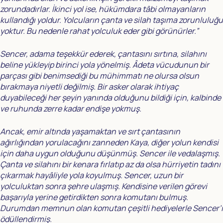
zorundadırlar. İkinci yol ise, hükümdara tâbi olmayanların
kullandığı yoldur. Yolcuların çanta ve silah taşıma zorunluluğu
yoktur. Bu nedenle rahat yolculuk eder gibi görünürler.”
Sencer, adama teşekkür ederek, çantasını sırtına, silahını
beline yükleyip birinci yola yönelmiş. Âdeta vücudunun bir
parçası gibi benimsediği bu mühimmatı ne olursa olsun
bırakmaya niyetli değilmiş. Bir asker olarak ihtiyaç
duyabileceği her şeyin yanında olduğunu bildiği için, kalbinde
ve ruhunda zerre kadar endişe yokmuş.
Ancak, emir altında yaşamaktan ve sırt çantasının
ağırlığından yorulacağını zanneden Kaya, diğer yolun kendisi
için daha uygun olduğunu düşünmüş. Sencer ile vedalaşmış.
Çanta ve silahını bir kenara fırlatıp az da olsa hürriyetin tadını
çıkarmak hayâliyle yola koyulmuş. Sencer, uzun bir
yolculuktan sonra şehre ulaşmış. Kendisine verilen görevi
başarıyla yerine getirdikten sonra komutanı bulmuş.
Durumdan memnun olan komutan çeşitli hediyelerle Sencer’i
ödüllendirmiş.