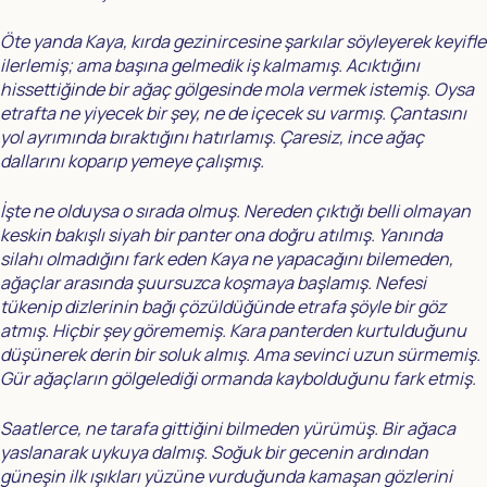
Öte yanda Kaya, kırda gezinircesine şarkılar söyleyerek keyifle
ilerlemiş; ama başına gelmedik iş kalmamış. Acıktığını
hissettiğinde bir ağaç gölgesinde mola vermek istemiş. Oysa
etrafta ne yiyecek bir şey, ne de içecek su varmış. Çantasını
yol ayrımında bıraktığını hatırlamış. Çaresiz, ince ağaç
dallarını koparıp yemeye çalışmış.
İşte ne olduysa o sırada olmuş. Nereden çıktığı belli olmayan
keskin bakışlı siyah bir panter ona doğru atılmış. Yanında
silahı olmadığını fark eden Kaya ne yapacağını bilemeden,
ağaçlar arasında şuursuzca koşmaya başlamış. Nefesi
tükenip dizlerinin bağı çözüldüğünde etrafa şöyle bir göz
atmış. Hiçbir şey görememiş. Kara panterden kurtulduğunu
düşünerek derin bir soluk almış. Ama sevinci uzun sürmemiş.
Gür ağaçların gölgelediği ormanda kaybolduğunu fark etmiş.
Saatlerce, ne tarafa gittiğini bilmeden yürümüş. Bir ağaca
yaslanarak uykuya dalmış. Soğuk bir gecenin ardından
güneşin ilk ışıkları yüzüne vurduğunda kamaşan gözlerini