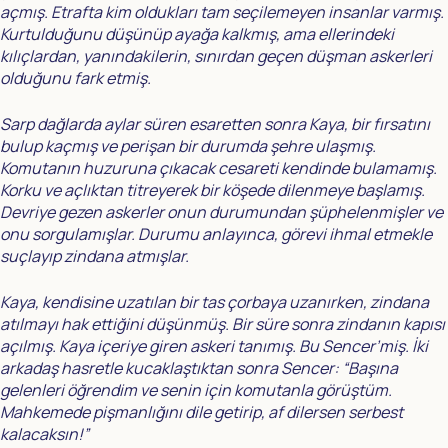
açmış. Etrafta kim oldukları tam seçilemeyen insanlar varmış.
Kurtulduğunu düşünüp ayağa kalkmış, ama ellerindeki
kılıçlardan, yanındakilerin, sınırdan geçen düşman askerleri
olduğunu fark etmiş.
Sarp dağlarda aylar süren esaretten sonra Kaya, bir fırsatını
bulup kaçmış ve perişan bir durumda şehre ulaşmış.
Komutanın huzuruna çıkacak cesareti kendinde bulamamış.
Korku ve açlıktan titreyerek bir köşede dilenmeye başlamış.
Devriye gezen askerler onun durumundan şüphelenmişler ve
onu sorgulamışlar. Durumu anlayınca, görevi ihmal etmekle
suçlayıp zindana atmışlar.
Kaya, kendisine uzatılan bir tas çorbaya uzanırken, zindana
atılmayı hak ettiğini düşünmüş. Bir süre sonra zindanın kapısı
açılmış. Kaya içeriye giren askeri tanımış. Bu Sencer’miş. İki
arkadaş hasretle kucaklaştıktan sonra Sencer: “Başına
gelenleri öğrendim ve senin için komutanla görüştüm.
Mahkemede pişmanlığını dile getirip, af dilersen serbest
kalacaksın!”