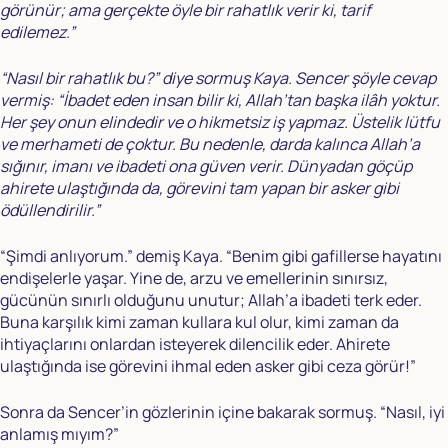
görünür; ama gerçekte öyle bir rahatlık verir ki, tarif
edilemez.”
“Nasıl bir rahatlık bu?” diye sormuş Kaya. Sencer şöyle cevap
vermiş: “İbadet eden insan bilir ki, Allah’tan başka ilâh yoktur.
Her şey onun elindedir ve o hikmetsiz iş yapmaz. Üstelik lütfu
ve merhameti de çoktur. Bu nedenle, darda kalınca Allah’a
sığınır, imanı ve ibadeti ona güven verir. Dünyadan göçüp
ahirete ulaştığında da, görevini tam yapan bir asker gibi
ödüllendirilir.”
“Şimdi anlıyorum.” demiş Kaya. “Benim gibi gafillerse hayatını
endişelerle yaşar. Yine de, arzu ve emellerinin sınırsız,
gücünün sınırlı olduğunu unutur; Allah’a ibadeti terk eder.
Buna karşılık kimi zaman kullara kul olur, kimi zaman da
ihtiyaçlarını onlardan isteyerek dilencilik eder. Ahirete
ulaştığında ise görevini ihmal eden asker gibi ceza görür!”
Sonra da Sencer’in gözlerinin içine bakarak sormuş. “Nasıl, iyi
anlamış mıyım?”