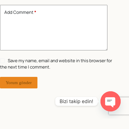
Add Comment
*
Save my name, email and website in this browser for
the next time I comment.
Yorum gönder
Bizi takip edin!
O
p
e
Copyright © 2026 - WordPress Theme by
Creative