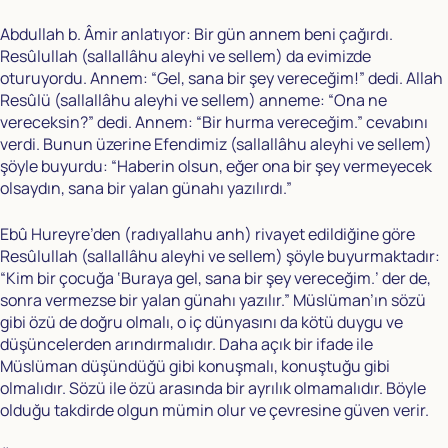
Abdullah b. Âmir anlatıyor: Bir gün annem beni çağırdı.
Resûlullah (sallallâhu aleyhi ve sellem) da evimizde
oturuyordu. Annem: “Gel, sana bir şey vereceğim!” dedi. Allah
Resûlü (sallallâhu aleyhi ve sellem) anneme: “Ona ne
vereceksin?” dedi. Annem: “Bir hurma vereceğim.” cevabını
verdi. Bunun üzerine Efendimiz (sallallâhu aleyhi ve sellem)
şöyle buyurdu: “Haberin olsun, eğer ona bir şey vermeyecek
olsaydın, sana bir yalan günahı yazılırdı.”
Ebû Hureyre’den (radıyallahu anh) rivayet edildiğine göre
Resûlullah (sallallâhu aleyhi ve sellem) şöyle buyurmaktadır:
“Kim bir çocuğa ‘Buraya gel, sana bir şey vereceğim.’ der de,
sonra vermezse bir yalan günahı yazılır.” Müslüman’ın sözü
gibi özü de doğru olmalı, o iç dünyasını da kötü duygu ve
düşüncelerden arındırmalıdır. Daha açık bir ifade ile
Müslüman düşündüğü gibi konuşmalı, konuştuğu gibi
olmalıdır. Sözü ile özü arasında bir ayrılık olmamalıdır. Böyle
olduğu takdirde olgun mümin olur ve çevresine güven verir.