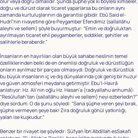
olur veya doğru olmalıdır. Şunda şüphe yok ki böylesi kimseler,
doğru ve dürüst olarak ticaret yaparlarsa bu onların aynı
zamanda kurtuluşlarının da garantisi gibidir. Ebû Said el-
Hudrî’nin rivayetine göre Peygamber Efendimiz (sallallâhu
aleyhi ve sellem) şöyle buyurmuştur: “Emin ve doğruluktan
ayrılmayan ticaret ehli peygamberler, sıddikler, şehitler ve
salihlerle beraberdir.”
İnsanların en hayırlıları olan büyük sahabe neslinin temel
özelliklerinden belki de en önemlisi doğruluk ve dürüstlüğün
onların ayrılmaz bir parçası olmasıydı. Doğruluk ve dürüstlük
bu büyük insanların iç ve dış dünyalarında çok geniş bir huzur
ve güven atmosferi meydana getirmiştir. Ebu’l-Havrâ
anlatıyor: Hz. Ali’nin oğlu Hz. Hasan’a (radıyallahu anhumâ):
“Resûlullah’tan (sallallâhu aleyhi ve sellem) neyi ezberledin?”
diye sordum. O da şunu söyledi: “Sana şüphe veren şeyi bırak,
şüphe vermeyen şeye bak! Zira doğruluk gönül yatkınlığı,
yalan ise kuşkudur.”
Benzer bir rivayet ise şöyledir: Süfyan İbn Abdillah esSakafi