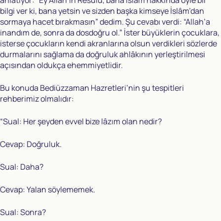
anlatıyor: “Ey Allah’ın Resûlü, bana İslâm hakkında öyle bir
bilgi ver ki, bana yetsin ve sizden başka kimseye İslâm’dan
sormaya hacet bırakmasın” dedim. Şu cevabı verdi: “Allah’a
inandım de, sonra da dosdoğru ol.” İster büyüklerin çocuklara,
isterse çocukların kendi akranlarına olsun verdikleri sözlerde
durmalarını sağlama da doğruluk ahlâkının yerleştirilmesi
açısından oldukça ehemmiyetlidir.
Bu konuda Bediüzzaman Hazretleri’nin şu tespitleri
rehberimiz olmalıdır:
“Sual: Her şeyden evvel bize lâzım olan nedir?
Cevap: Doğruluk.
Sual: Daha?
Cevap: Yalan söylememek.
Sual: Sonra?