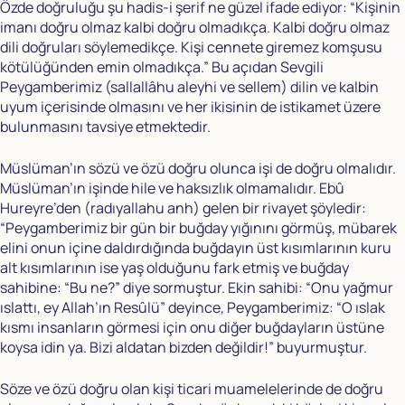
Özde doğruluğu şu hadis-i şerif ne güzel ifade ediyor: “Kişinin
imanı doğru olmaz kalbi doğru olmadıkça. Kalbi doğru olmaz
dili doğruları söylemedikçe. Kişi cennete giremez komşusu
kötülüğünden emin olmadıkça.” Bu açıdan Sevgili
Peygamberimiz (sallallâhu aleyhi ve sellem) dilin ve kalbin
uyum içerisinde olmasını ve her ikisinin de istikamet üzere
bulunmasını tavsiye etmektedir.
Müslüman’ın sözü ve özü doğru olunca işi de doğru olmalıdır.
Müslüman’ın işinde hile ve haksızlık olmamalıdır. Ebû
Hureyre’den (radıyallahu anh) gelen bir rivayet şöyledir:
“Peygamberimiz bir gün bir buğday yığınını görmüş, mübarek
elini onun içine daldırdığında buğdayın üst kısımlarının kuru
alt kısımlarının ise yaş olduğunu fark etmiş ve buğday
sahibine: “Bu ne?” diye sormuştur. Ekin sahibi: “Onu yağmur
ıslattı, ey Allah’ın Resûlü” deyince, Peygamberimiz: “O ıslak
kısmı insanların görmesi için onu diğer buğdayların üstüne
koysa idin ya. Bizi aldatan bizden değildir!” buyurmuştur.
Söze ve özü doğru olan kişi ticari muamelelerinde de doğru