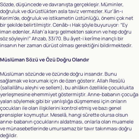
Sözde, düşüncede ve davranışta gerçekleşir. Müminler,
doğruluk ve dürüstlükten asla taviz vermezler. Kur’ân-ı
Kerim’de, doğruluk ve istikametin üstünlüğü, önemi çok net
bir şekilde belirtilmiştir. Cenâb-ı Hak şöyle buyuruyor: “Ey
iman edenler, Allah’a karşı gelmekten sakının ve hep doğru
söz söyleyin!” Ahzab, 33/70. Bu âyet-i kerîme inançlı bir
insanın her zaman dürüst olması gerektiğini bildirmektedir.
Müslüman Sözü ve Özü Doğru Olandır
Müslüman sözünde ve özünde doğru insandır. Bunu
sağlamak ve korumak için de özen gösterir. Allah Resûlü
(sallallâhu aleyhi ve sellem), bu ahlâkın özellikle çocuklukta
yerleşmesine ehemmiyet göstermiştir. Anne-babanın çocuğa
yalan söylemek gibi bir yanlışlığa düşmemesi için onların
çocukları ile olan ilişkilerini kontrol etmiş ve bazı genel
prensipler koymuştur. Meselâ, hangi sûrette olursa olsun
anne-babanın çocuklarını aldatması, onlarla olan muamele
ve münasebetlerinde umursamaz bir tavır takınması doğru
değildir.