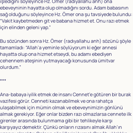
işlediğini söyleyince Hz. Ömer (radıyallahu anh) ona
ebeveyninin hayatta olup olmadığını sordu. Adam babasının
sağ olduğunu söyleyince Hz. Ömer ona şu tavsiyede bulundu:
“Vakit kaybetmeden git ve babana hizmet et. Onu razı etmek
için elinden geleni yap.”
Bu sözünden sonra Hz. Ömer (radıyallahu anh) sözünü şöyle
tamamladı: “Allah’a yeminle söylüyorum ki eğer annesi
hayatta olup ona hizmet etseydi, bu adamı ebediyen
cehennem ateşinin yutmayacağı konusunda ümitvar
olurdum.”
***
Ana-babaya iyilik etmek de insanı Cennet’e götüren bir burak
vazifesi görür. Cenneti kazanabilmek ve ona rahatça
ulaşabilmek için mümin olmak ve ebeveynimizin gönlünü
almak gerekiyor. Eğer onlar bizden razı olmazlarsa cennete ilk
girenler arasında bulunmama gibi bir tehlikeyle karşı
karşıyayız demektir. Çünkü onların rızasını almak Allah’ın