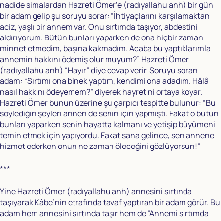
nadide simalardan Hazreti Ömer’e (radıyallahu anh) bir gün
bir adam gelip şu soruyu sorar: “İhtiyaçlarını karşılamaktan
aciz, yaşlı bir annem var. Onu sırtımda taşıyor, abdestini
aldırıyorum. Bütün bunları yaparken de ona hiçbir zaman
minnet etmedim, başına kakmadım. Acaba bu yaptıklarımla
annemin hakkını ödemiş olur muyum?” Hazreti Ömer
(radıyallahu anh) “Hayır” diye cevap verir. Soruyu soran
adam: “Sırtımı ona binek yaptım, kendimi ona adadım. Hâlâ
nasıl hakkını ödeyemem?” diyerek hayretini ortaya koyar.
Hazreti Ömer bunun üzerine şu çarpıcı tespitte bulunur: “Bu
söylediğin şeyleri annen de senin için yapmıştı. Fakat o bütün
bunları yaparken senin hayatta kalmanı ve yetişip büyümeni
temin etmek için yapıyordu. Fakat sana gelince, sen annene
hizmet ederken onun ne zaman öleceğini gözlüyorsun!”
***
Yine Hazreti Ömer (radıyallahu anh) annesini sırtında
taşıyarak Kâbe’nin etrafında tavaf yaptıran bir adam görür. Bu
adam hem annesini sırtında taşır hem de “Annemi sırtımda