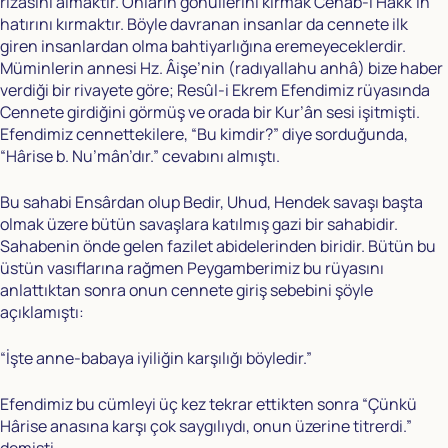
rızasını almaktır. Onların gönüllerini kırmak Cenâb-ı Hakk’ın
hatırını kırmaktır. Böyle davranan insanlar da cennete ilk
giren insanlardan olma bahtiyarlığına eremeyeceklerdir.
Müminlerin annesi Hz. Âişe’nin (radıyallahu anhâ) bize haber
verdiği bir rivayete göre; Resûl-i Ekrem Efendimiz rüyasında
Cennete girdiğini görmüş ve orada bir Kur’ân sesi işitmişti.
Efendimiz cennettekilere, “Bu kimdir?” diye sorduğunda,
“Hârise b. Nu’mân’dır.” cevabını almıştı.
Bu sahabi Ensârdan olup Bedir, Uhud, Hendek savaşı başta
olmak üzere bütün savaşlara katılmış gazi bir sahabidir.
Sahabenin önde gelen fazilet abidelerinden biridir. Bütün bu
üstün vasıflarına rağmen Peygamberimiz bu rüyasını
anlattıktan sonra onun cennete giriş sebebini şöyle
açıklamıştı:
“İşte anne-babaya iyiliğin karşılığı böyledir.”
Efendimiz bu cümleyi üç kez tekrar ettikten sonra “Çünkü
Hârise anasına karşı çok saygılıydı, onun üzerine titrerdi.”