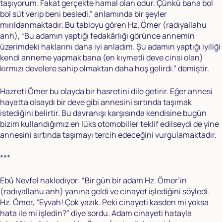
taşıyorum. Fakat gerçekte hamal olan odur. Çünkü bana bol
bol süt verip beni besledi.” anlamında bir şeyler
mırıldanmaktadır. Bu tabloyu gören Hz. Ömer (radıyallahu
anh), “Bu adamın yaptığı fedakârlığı görünce annemin
üzerimdeki haklarını daha iyi anladım. Şu adamın yaptığı iyiliği
kendi anneme yapmak bana (en kıymetli deve cinsi olan)
kırmızı develere sahip olmaktan daha hoş gelirdi.” demiştir.
Hazreti Ömer bu olayda bir hasretini dile getirir. Eğer annesi
hayatta olsaydı bir deve gibi annesini sırtında taşımak
istediğini belirtir. Bu davranışı karşısında kendisine bugün
bizim kullandığımız en lüks otomobiller teklif edilseydi de yine
annesini sırtında taşımayı tercih edeceğini vurgulamaktadır.
***
Ebû Nevfel naklediyor: “Bir gün bir adam Hz. Ömer’in
(radıyallahu anh) yanına geldi ve cinayet işlediğini söyledi.
Hz. Ömer, “Eyvah! Çok yazık. Peki cinayeti kasden mi yoksa
hata ile mi işledin?” diye sordu. Adam cinayeti hatayla