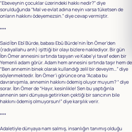
“Ebeveynin çocuklar üzerindeki hakkı nedir?” diye
sorulduğunda “Mal ve evlat adına neyin varsa tüketsen de
onların hakkını ödeyemezsin.” diye cevap vermiştir.
***
Said İbn Ebî Bürde, babası Ebû Bürde’nin İbn Ömer’den
(radıyallahu anh) işittiği bir olayı bizlere naklediyor. Bir gün
İbn Ömer annesini sırtında taşıyan ve Kabe’yi tavaf eden bir
Yemenli adam görür. Adam hem annesini sırtında taşır hem de
“Ben annemin binek olarak kullandığı zelil bir deveyim…” diye
söylenmektedir. İbn Ömer’i görünce ona “Acaba bu
davranışımla, annemin hakkını ödemiş oluyor muyum? “ diye
sorar. İbn Ömer de “Hayır, kesinlikle! Sen bu yaptığınla
annenin seni dünyaya getirirken çektiği bir sancının bile
hakkını ödemiş olmuyorsun!” diye karşılık verir.
***
Adaletiyle dünyaya nam salmış, insanlığın tanımış olduğu