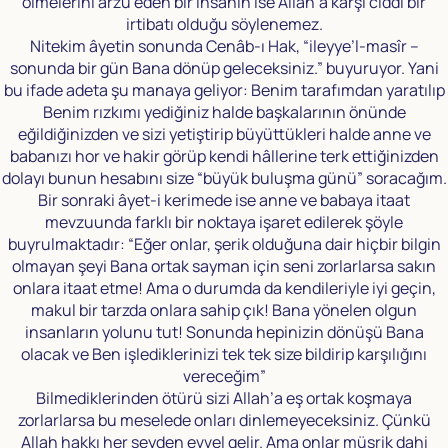
ölmelerini arzu eden bir insanın ise Allah’a karşı ciddi bir
irtibatı olduğu söylenemez.
Nitekim âyetin sonunda Cenâb-ı Hak, “ileyye’l-masîr –
sonunda bir gün Bana dönüp geleceksiniz.” buyuruyor. Yani
bu ifade adeta şu manaya geliyor: Benim tarafımdan yaratılıp
Benim rızkımı yediğiniz halde başkalarının önünde
eğildiğinizden ve sizi yetiştirip büyüttükleri halde anne ve
babanızı hor ve hakir görüp kendi hâllerine terk ettiğinizden
dolayı bunun hesabını size “büyük buluşma günü” soracağım.
Bir sonraki âyet-i kerimede ise anne ve babaya itaat
mevzuunda farklı bir noktaya işaret edilerek şöyle
buyrulmaktadır: “Eğer onlar, şerik olduğuna dair hiçbir bilgin
olmayan şeyi Bana ortak sayman için seni zorlarlarsa sakın
onlara itaat etme! Ama o durumda da kendileriyle iyi geçin,
makul bir tarzda onlara sahip çık! Bana yönelen olgun
insanların yolunu tut! Sonunda hepinizin dönüşü Bana
olacak ve Ben işlediklerinizi tek tek size bildirip karşılığını
vereceğim”
Bilmediklerinden ötürü sizi Allah’a eş ortak koşmaya
zorlarlarsa bu meselede onları dinlemeyeceksiniz. Çünkü
Allah hakkı her şeyden evvel gelir. Ama onlar müşrik dahi