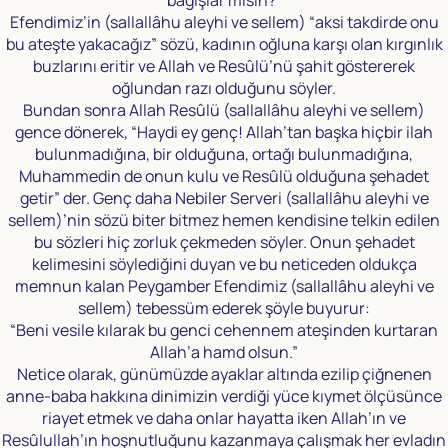
bağışlar mısın?”
Efendimiz’in (sallallâhu aleyhi ve sellem) “aksi takdirde onu
bu ateşte yakacağız” sözü, kadının oğluna karşı olan kırgınlık
buzlarını eritir ve Allah ve Resûlü’nü şahit göstererek
oğlundan razı olduğunu söyler.
Bundan sonra Allah Resûlü (sallallâhu aleyhi ve sellem)
gence dönerek, “Haydi ey genç! Allah’tan başka hiçbir ilah
bulunmadığına, bir olduğuna, ortağı bulunmadığına,
Muhammedin de onun kulu ve Resûlü olduğuna şehadet
getir” der. Genç daha Nebiler Serveri (sallallâhu aleyhi ve
sellem)’nin sözü biter bitmez hemen kendisine telkin edilen
bu sözleri hiç zorluk çekmeden söyler. Onun şehadet
kelimesini söylediğini duyan ve bu neticeden oldukça
memnun kalan Peygamber Efendimiz (sallallâhu aleyhi ve
sellem) tebessüm ederek şöyle buyurur:
“Beni vesile kılarak bu genci cehennem ateşinden kurtaran
Allah’a hamd olsun.”
Netice olarak, günümüzde ayaklar altında ezilip çiğnenen
anne-baba hakkına dinimizin verdiği yüce kıymet ölçüsünce
riayet etmek ve daha onlar hayatta iken Allah’ın ve
Resûlullah’ın hoşnutluğunu kazanmaya çalışmak her evladın