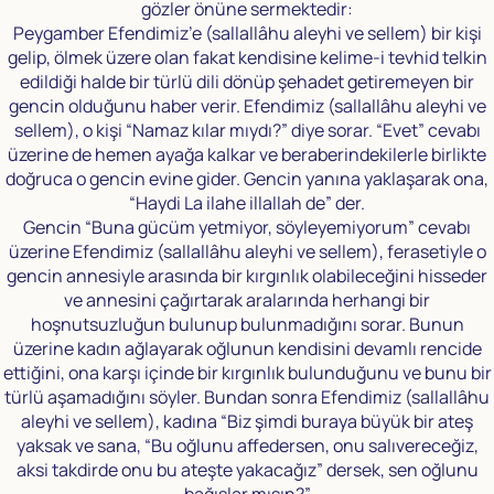
gözler önüne sermektedir:
Peygamber Efendimiz’e (sallallâhu aleyhi ve sellem) bir kişi
gelip, ölmek üzere olan fakat kendisine kelime-i tevhid telkin
edildiği halde bir türlü dili dönüp şehadet getiremeyen bir
gencin olduğunu haber verir. Efendimiz (sallallâhu aleyhi ve
sellem), o kişi “Namaz kılar mıydı?” diye sorar. “Evet” cevabı
üzerine de hemen ayağa kalkar ve beraberindekilerle birlikte
doğruca o gencin evine gider. Gencin yanına yaklaşarak ona,
“Haydi La ilahe illallah de” der.
Gencin “Buna gücüm yetmiyor, söyleyemiyorum” cevabı
üzerine Efendimiz (sallallâhu aleyhi ve sellem), ferasetiyle o
gencin annesiyle arasında bir kırgınlık olabileceğini hisseder
ve annesini çağırtarak aralarında herhangi bir
hoşnutsuzluğun bulunup bulunmadığını sorar. Bunun
üzerine kadın ağlayarak oğlunun kendisini devamlı rencide
ettiğini, ona karşı içinde bir kırgınlık bulunduğunu ve bunu bir
türlü aşamadığını söyler. Bundan sonra Efendimiz (sallallâhu
aleyhi ve sellem), kadına “Biz şimdi buraya büyük bir ateş
yaksak ve sana, “Bu oğlunu affedersen, onu salıvereceğiz,
aksi takdirde onu bu ateşte yakacağız” dersek, sen oğlunu