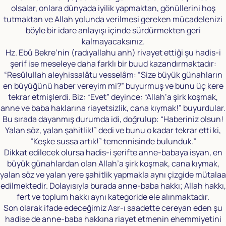
olsalar, onlara dünyada iyilik yapmaktan, gönüllerini hoş
tutmaktan ve Allah yolunda verilmesi gereken mücadelenizi
böyle bir idare anlayışı içinde sürdürmekten geri
kalmayacaksınız.
Hz. Ebû Bekre’nin (radıyallahu anh) rivayet ettiği şu hadis-i
şerif ise meseleye daha farklı bir buud kazandırmaktadır:
“Resûlullah aleyhissalâtu vesselâm: “Size büyük günahların
en büyüğünü haber vereyim mi?” buyurmuş ve bunu üç kere
tekrar etmişlerdi. Biz: “Evet” deyince: “Allah’a şirk koşmak,
anne ve baba haklarına riayetsizlik, cana kıymak!” buyurdular.
Bu sırada dayanmış durumda idi, doğrulup: “Haberiniz olsun!
Yalan söz, yalan şahitlik!” dedi ve bunu o kadar tekrar etti ki,
“Keşke sussa artık!” temennisinde bulunduk.”
Dikkat edilecek olursa hadis-i şerifte anne-babaya isyan, en
büyük günahlardan olan Allah’a şirk koşmak, cana kıymak,
yalan söz ve yalan yere şahitlik yapmakla aynı çizgide mütalaa
edilmektedir. Dolayısıyla burada anne-baba hakkı; Allah hakkı,
fert ve toplum hakkı aynı kategoride ele alınmaktadır.
Son olarak ifade edeceğimiz Asr-ı saadette cereyan eden şu
hadise de anne-baba hakkına riayet etmenin ehemmiyetini