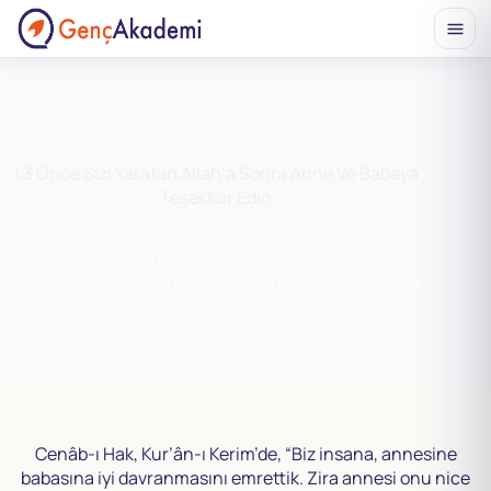
Skip
to
content
1.3 Önce Sizi Yaratan Allah’a Sonra Anne Ve Babaya
Teşekkür Edin
Home
Müfredat
1.3 Önce Sizi Yaratan Allah’a Sonra Anne Ve Babaya
Teşekkür Edin
Cenâb-ı Hak, Kur’ân-ı Kerim’de, “Biz insana, annesine
babasına iyi davranmasını emrettik. Zira annesi onu nice