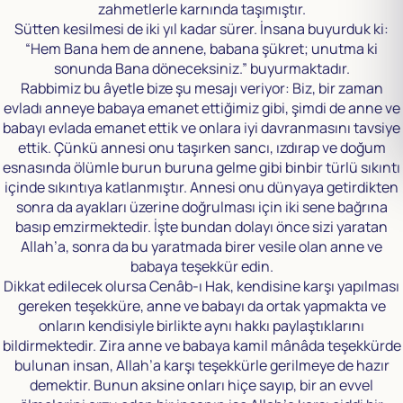
zahmetlerle karnında taşımıştır.
Sütten kesilmesi de iki yıl kadar sürer. İnsana buyurduk ki:
“Hem Bana hem de annene, babana şükret; unutma ki
sonunda Bana döneceksiniz.” buyurmaktadır.
Rabbimiz bu âyetle bize şu mesajı veriyor: Biz, bir zaman
evladı anneye babaya emanet ettiğimiz gibi, şimdi de anne ve
babayı evlada emanet ettik ve onlara iyi davranmasını tavsiye
ettik. Çünkü annesi onu taşırken sancı, ızdırap ve doğum
esnasında ölümle burun buruna gelme gibi binbir türlü sıkıntı
içinde sıkıntıya katlanmıştır. Annesi onu dünyaya getirdikten
sonra da ayakları üzerine doğrulması için iki sene bağrına
basıp emzirmektedir. İşte bundan dolayı önce sizi yaratan
Allah’a, sonra da bu yaratmada birer vesile olan anne ve
babaya teşekkür edin.
Dikkat edilecek olursa Cenâb-ı Hak, kendisine karşı yapılması
gereken teşekküre, anne ve babayı da ortak yapmakta ve
onların kendisiyle birlikte aynı hakkı paylaştıklarını
bildirmektedir. Zira anne ve babaya kamil mânâda teşekkürde
bulunan insan, Allah’a karşı teşekkürle gerilmeye de hazır
demektir. Bunun aksine onları hiçe sayıp, bir an evvel