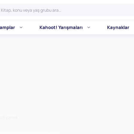
amplar
Kahoot! Yarışmaları
Kaynaklar
stiyanlik
 Kategori OH
3.Seviye 3