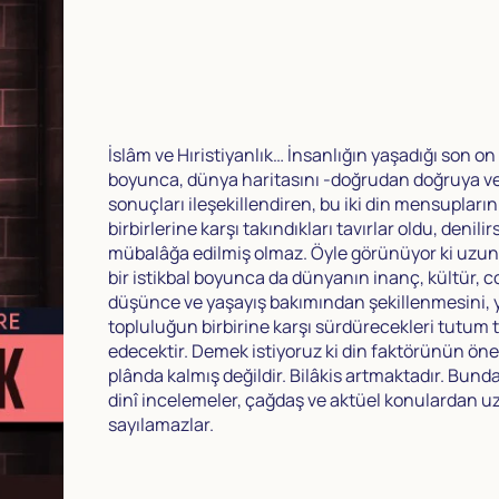
İslâm ve Hıristiyanlık… İnsanlığın yaşadığı son on 
boyunca, dünya haritasını -doğrudan doğruya v
sonuçları ileşekillendiren, bu iki din mensupların
birbirlerine karşı takındıkları tavırlar oldu, denilir
mübalâğa edilmiş olmaz. Öyle görünüyor ki uzu
bir istikbal boyunca da dünyanın inanç, kültür, c
düşünce ve yaşayış bakımından şekillenmesini, y
topluluğun birbirine karşı sürdürecekleri tutum 
edecektir. Demek istiyoruz ki din faktörünün öne
plânda kalmış değildir. Bilâkis artmaktadır. Bund
dinî incelemeler, çağdaş ve aktüel konulardan u
sayılamazlar.