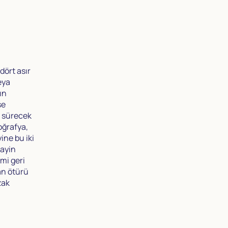
dört asır
eya
ın
se
n sürecek
oğrafya,
ine bu iki
tayin
mi geri
an ötürü
zak