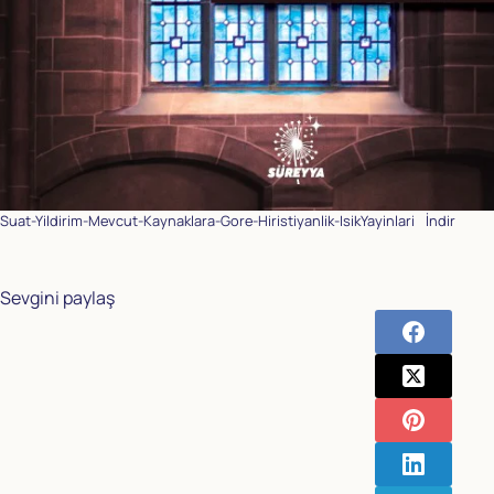
Suat-Yildirim-Mevcut-Kaynaklara-Gore-Hiristiyanlik-IsikYayinlari
İndir
Sevgini paylaş