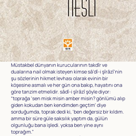
Müstakbel dünyanın kurucularının takdîr ve
dualarına nail olmak isteyen kimse sâ’dî-i şîrâzî’nin
şu sözlerinin hikmet levhası olarak evinin bir
köşesine asmalı ve her gün ona bakıp, hayatını ona
göre tanzim etmelidir. sâdî-i şîrâzî şöyle diyor:
“toprağa ‘sen misk misin amber misin? gönlümü alıp
giden kokudan ben kendimden geçtim’ diye
sorduğumda, toprak dedi ki, ‘ben değersiz bir kıldım.
amma bir süre güle saksılık yaptım da, gülün
olgunluğu bana işledi. yoksa ben yine aynı
toprağım.”