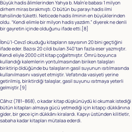
Büyük hadis âlimlerinden Yahya b. Maîn’e babası 1 milyon
dirhem miras bırakmıştı. O bütün bu parayı hadis ilmi
tahsilinde tüketti. Neticede hadis ilminin en büyüklerinden
oldu. “Kendi elimle bir milyon hadis yazdım.” diyerek ne denli
bir gayretin içinde olduğunu ifade etti.
[8]
İbnü’l-Cevzî okuduğu kitapların sayısının 20 bini geçtiğini
ifade eder. Bazısı 20 cildi bulan 340’tan fazla eser yazmıştır.
Kendi eliyle 2000 cilt kitap çoğaltmıştır. Ömrü boyunca
kullandığı kalemlerin yontulmasından biriken talaşları
biriktirip öldüğünde bu talaşların gasil suyunun ısıtılmasında
kullanılmasını vasiyet etmiştir. Vefatında vasiyeti yerine
getirilmiş, biriktirdiği talaşlar, gasil suyunu ısıtmaya yeterli
gelmiştir.
[9]
Câhız (781–868), o kadar kitap düşkünüydü ki okumak istediği
bütün kitapları almaya gücü yetmediği için kitapçı dükkânına
gider, bir gece için dükkânı kiralardı. Kapıyı üstünden kilitletir,
sabaha kadar kitapları mütalaa ederdi.