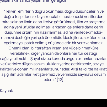
yaşamak insanca yaşamanın gereğidir.
“Tekvinî emirlerin doğru okunması, doğru düşüncelerin ve
doğru tespitlerin ortaya konulabilmesi, önceki nesillerden
miras alınan ilmin daha ileriye götürülmesi, ilim ve araştırma
adına yeni ufuklar açılması, arkadan gelenlere daha derin
düşünme ortamının hazırlanması adına verilecek maddî-
manevî desteğin yeri çok önemlidir. İdeolojilere, sekülerizme,
egoizmaya ipotek edilmiş düşüncelerle bir yere varılamaz.
Önemli olan, bir taraftan insanlara yüce bir mefkûre
verebilmek, diğer yandan da onlara her tür desteği
sağlayabilmektir. Şayet siz bu konuda uygun ortamlar hazırlar
ve üzerinize düşen sorumlulukları yerine getirirseniz, seviyeli,
kaliteli ve donanımlı insanlar zuhur eder. Aksi takdirde hakikat
aşığı ilim adamları yetiştiremez ve yerimizde saymaya devam
ederiz.”
[12]
Kaynak