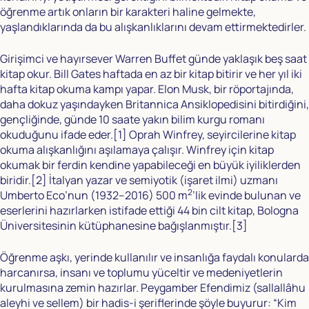
öğrenme artık onların bir karakteri haline gelmekte,
yaşlandıklarında da bu alışkanlıklarını devam ettirmektedirler.
Girişimci ve hayırsever Warren Buffet günde yaklaşık beş saat
kitap okur. Bill Gates haftada en az bir kitap bitirir ve her yıl iki
hafta kitap okuma kampı yapar. Elon Musk, bir röportajında,
daha dokuz yaşındayken Britannica Ansiklopedisini bitirdiğini,
gençliğinde, günde 10 saate yakın bilim kurgu romanı
okuduğunu ifade eder.
[1]
Oprah Winfrey, seyircilerine kitap
okuma alışkanlığını aşılamaya çalışır. Winfrey için kitap
okumak bir ferdin kendine yapabileceği en büyük iyiliklerden
biridir.
[2]
İtalyan yazar ve semiyotik (işaret ilmi) uzmanı
2
Umberto Eco’nun (1932–2016) 500 m
’lik evinde bulunan ve
eserlerini hazırlarken istifade ettiği 44 bin cilt kitap, Bologna
Üniversitesinin kütüphanesine bağışlanmıştır.
[3]
Öğrenme aşkı, yerinde kullanılır ve insanlığa faydalı konularda
harcanırsa, insanı ve toplumu yüceltir ve medeniyetlerin
kurulmasına zemin hazırlar. Peygamber Efendimiz (sallallâhu
aleyhi ve sellem) bir hadis-i şeriflerinde şöyle buyurur: “Kim