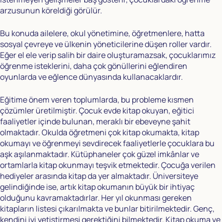
arzusunun köreldiği görülür.
Bu konuda ailelere, okul yönetimine, öğretmenlere, hatta
sosyal çevreye ve ülkenin yöneticilerine düşen roller vardır.
Eğer el ele verip salih bir daire oluşturamazsak, çocuklarımız
öğrenme isteklerini, daha çok gönüllerini eğlendiren
oyunlarda ve eğlence dünyasında kullanacaklardır.
Eğitime önem veren toplumlarda, bu probleme kısmen
çözümler üretilmiştir. Çocuk evde kitap okuyan, eğitici
faaliyetler içinde bulunan, meraklı bir ebeveyne şahit
olmaktadır. Okulda öğretmeni çok kitap okumakta, kitap
okumayı ve öğrenmeyi sevdirecek faaliyetlerle çocuklara bu
aşk aşılanmaktadır. Kütüphaneler çok güzel imkânlar ve
ortamlarla kitap okunmayı teşvik etmektedir. Çocuğa verilen
hediyeler arasında kitap da yer almaktadır. Üniversiteye
gelindiğinde ise, artık kitap okumanın büyük bir ihtiyaç
olduğunu kavramaktadırlar. Her yıl okunması gereken
kitapların listesi çıkarılmakta ve bunlar bitirilmektedir. Genç,
kendini iyi yetiştirmesi gerektiğini bilmektedir. Kitap okuma ve