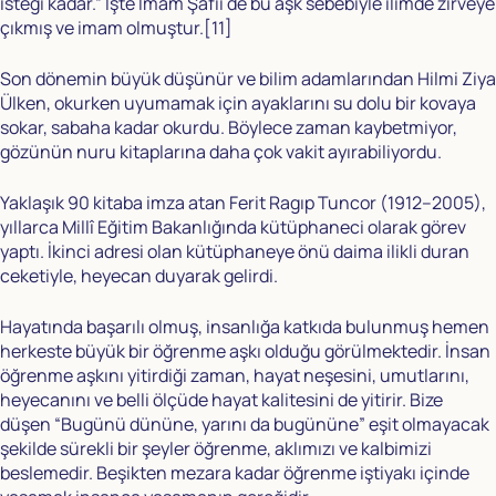
isteği kadar.” İşte İmam Şafii de bu aşk sebebiyle ilimde zirveye
çıkmış ve imam olmuştur.
[11]
Son dönemin büyük düşünür ve bilim adamlarından Hilmi Ziya
Ülken, okurken uyumamak için ayaklarını su dolu bir kovaya
sokar, sabaha kadar okurdu. Böylece zaman kaybetmiyor,
gözünün nuru kitaplarına daha çok vakit ayırabiliyordu.
Yaklaşık 90 kitaba imza atan Ferit Ragıp Tuncor (1912–2005),
yıllarca Millî Eğitim Bakanlığında kütüphaneci olarak görev
yaptı. İkinci adresi olan kütüphaneye önü daima ilikli duran
ceketiyle, heyecan duyarak gelirdi.
Hayatında başarılı olmuş, insanlığa katkıda bulunmuş hemen
herkeste büyük bir öğrenme aşkı olduğu görülmektedir. İnsan
öğrenme aşkını yitirdiği zaman, hayat neşesini, umutlarını,
heyecanını ve belli ölçüde hayat kalitesini de yitirir. Bize
düşen “Bugünü dününe, yarını da bugününe” eşit olmayacak
şekilde sürekli bir şeyler öğrenme, aklımızı ve kalbimizi
beslemedir. Beşikten mezara kadar öğrenme iştiyakı içinde