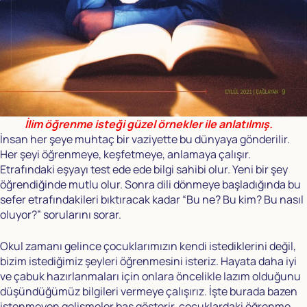
İlim öğrenme isteği güzel örnekler ile anlatılmış.
İnsan her şeye muhtaç bir vaziyette bu dünyaya gönderilir.
Her şeyi öğrenmeye, keşfetmeye, anlamaya çalışır.
Etrafındaki eşyayı test ede ede bilgi sahibi olur. Yeni bir şey
öğrendiğinde mutlu olur. Sonra dili dönmeye başladığında bu
sefer etrafındakileri bıktıracak kadar “Bu ne? Bu kim? Bu nasıl
oluyor?” sorularını sorar.
Okul zamanı gelince çocuklarımızın kendi istediklerini değil,
bizim istediğimiz şeyleri öğrenmesini isteriz. Hayata daha iyi
ve çabuk hazırlanmaları için onlara öncelikle lazım olduğunu
düşündüğümüz bilgileri vermeye çalışırız. İşte burada bazen
istenmeyen gelişmeler baş gösterir, çocuklardaki öğrenme