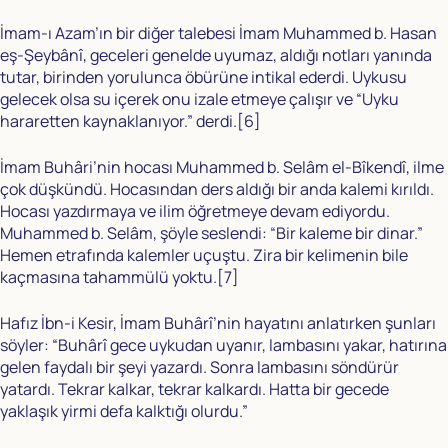
İmam-ı Azam’ın bir diğer talebesi İmam Muhammed b. Hasan
eş-Şeybânî, geceleri genelde uyumaz, aldığı notları yanında
tutar, birinden yorulunca öbürüne intikal ederdi. Uykusu
gelecek olsa su içerek onu izale etmeye çalışır ve “Uyku
hararetten kaynaklanıyor.” derdi.
[6]
İmam Buhâri’nin hocası Muhammed b. Selâm el-Bîkendî, ilme
çok düşkündü. Hocasından ders aldığı bir anda kalemi kırıldı.
Hocası yazdırmaya ve ilim öğretmeye devam ediyordu.
Muhammed b. Selâm, şöyle seslendi: “Bir kaleme bir dinar.”
Hemen etrafında kalemler uçuştu. Zira bir kelimenin bile
kaçmasına tahammülü yoktu.
[7]
Hafız İbn-i Kesir, İmam Buhârî’nin hayatını anlatırken şunları
söyler: “Buhârî gece uykudan uyanır, lambasını yakar, hatırına
gelen faydalı bir şeyi yazardı. Sonra lambasını söndürür
yatardı. Tekrar kalkar, tekrar kalkardı. Hatta bir gecede
yaklaşık yirmi defa kalktığı olurdu.”