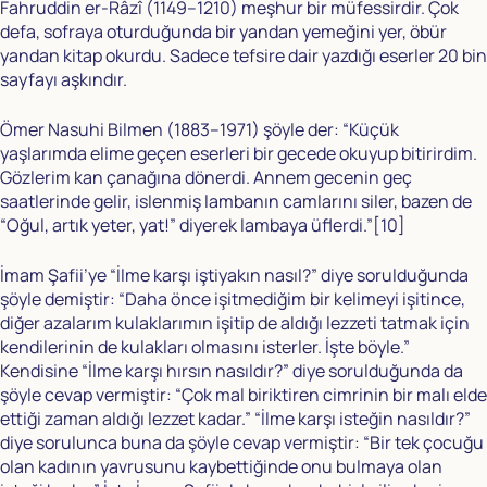
Fahruddin er-Râzî (1149–1210) meşhur bir müfessirdir. Çok
defa, sofraya oturduğunda bir yandan yemeğini yer, öbür
yandan kitap okurdu. Sadece tefsire dair yazdığı eserler 20 bin
sayfayı aşkındır.
Ömer Nasuhi Bilmen (1883–1971) şöyle der: “Küçük
yaşlarımda elime geçen eserleri bir gecede okuyup bitirirdim.
Gözlerim kan çanağına dönerdi. Annem gecenin geç
saatlerinde gelir, islenmiş lambanın camlarını siler, bazen de
“Oğul, artık yeter, yat!” diyerek lambaya üflerdi.”
[10]
İmam Şafii’ye “İlme karşı iştiyakın nasıl?” diye sorulduğunda
şöyle demiştir: “Daha önce işitmediğim bir kelimeyi işitince,
diğer azalarım kulaklarımın işitip de aldığı lezzeti tatmak için
kendilerinin de kulakları olmasını isterler. İşte böyle.”
Kendisine “İlme karşı hırsın nasıldır?” diye sorulduğunda da
şöyle cevap vermiştir: “Çok mal biriktiren cimrinin bir malı elde
ettiği zaman aldığı lezzet kadar.” “İlme karşı isteğin nasıldır?”
diye sorulunca buna da şöyle cevap vermiştir: “Bir tek çocuğu
olan kadının yavrusunu kaybettiğinde onu bulmaya olan