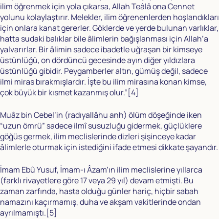
ilim öğrenmek için yola çıkarsa, Allah Teâlâ ona Cennet
yolunu kolaylaştırır. Melekler, ilim öğrenenlerden hoşlandıkları
için onlara kanat gererler. Göklerde ve yerde bulunan varlıklar,
hatta sudaki balıklar bile âlimlerin bağışlanması için Allah’a
yalvarırlar. Bir âlimin sadece ibadetle uğraşan bir kimseye
üstünlüğü, on dördüncü gecesinde ayın diğer yıldızlara
üstünlüğü gibidir. Peygamberler altın, gümüş değil, sadece
ilmi miras bırakmışlardır. İşte bu ilim mirasına konan kimse,
çok büyük bir kısmet kazanmış olur.”
[4]
Muâz bin Cebel’in (radıyallâhu anh) ölüm döşeğinde iken
“uzun ömrü” sadece ilmî susuzluğu gidermek, güçlüklere
göğüs germek, ilim meclislerinde dizleri şişinceye kadar
âlimlerle oturmak için istediğini ifade etmesi dikkate şayandır.
İmam Ebû Yusuf, İmam-ı Âzam’ın ilim meclislerine yıllarca
(farklı rivayetlere göre 17 veya 29 yıl) devam etmişti. Bu
zaman zarfında, hasta olduğu günler hariç, hiçbir sabah
namazını kaçırmamış, duha ve akşam vakitlerinde ondan
ayrılmamıştı.
[5]