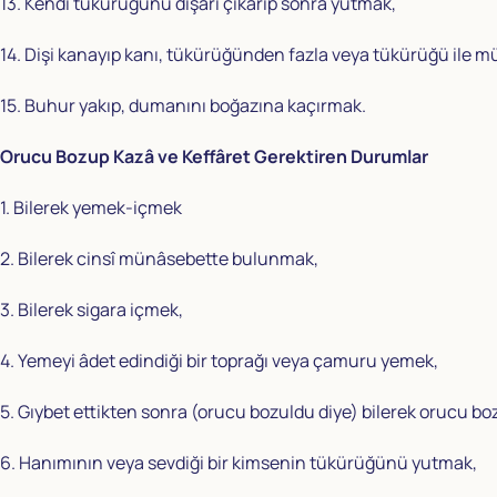
13. Kendi tükürüğünü dışarı çıkarıp sonra yutmak,
14. Dişi kanayıp kanı, tükürüğünden fazla veya tükürüğü ile 
15. Buhur yakıp, dumanını boğazına kaçırmak.
Orucu Bozup Kazâ ve Keffâret Gerektiren Durumlar
1. Bilerek yemek-içmek
2. Bilerek cinsî münâsebette bulunmak,
3. Bilerek sigara içmek,
4. Yemeyi âdet edindiği bir toprağı veya çamuru yemek,
5. Gıybet ettikten sonra (orucu bozuldu diye) bilerek orucu b
6. Hanımının veya sevdiği bir kimsenin tükürüğünü yutmak,