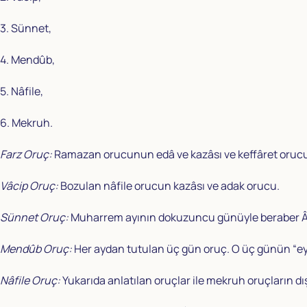
3. Sünnet,
4. Mendûb,
5. Nâfile,
6. Mekruh.
Farz Oruç:
Ramazan orucunun edâ ve kazâsı ve keffâret oruc
Vâcip Oruç:
Bozulan nâfile orucun kazâsı ve adak orucu.
Sünnet Oruç:
Muharrem ayının dokuzuncu günüyle beraber Âş
Mendûb Oruç:
Her aydan tutulan üç gün oruç. O üç günün “eyy
Nâfile Oruç:
Yukarıda anlatılan oruçlar ile mekruh oruçların dış