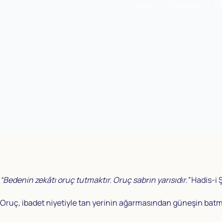
Home
Müfredat
O
“Bedenin zekâtı oruç tutmaktır. Oruç sabrın yarısıdır.”
Hadis-i 
Oruç, ibadet niyetiyle tan yerinin ağarmasından güneşin batma