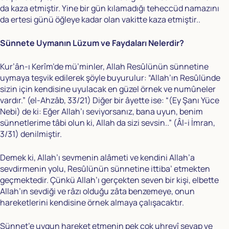
da kaza etmiştir. Yine bir gün kılamadığı teheccüd namazını
da ertesi günü öğleye kadar olan vakitte kaza etmiştir..
Sünnete Uymanın Lüzum ve Faydaları Nelerdir?
Kur’ân-ı Kerîm’de mü’minler, Allah Resûlünün sünnetine
uymaya teşvik edilerek şöyle buyurulur: “Allah’ın Resûlünde
sizin için kendisine uyulacak en güzel örnek ve numûneler
vardır.” (el-Ahzâb, 33/21) Diğer bir âyette ise: “(Ey Şanı Yüce
Nebi) de ki: Eğer Allah’ı seviyorsanız, bana uyun, benim
sünnetlerime tâbi olun ki, Allah da sizi sevsin..” (Âl-i İmran,
3/31) denilmiştir.
Demek ki, Allah’ı sevmenin alâmeti ve kendini Allah’a
sevdirmenin yolu, Resûlünün sünnetine ittiba’ etmekten
geçmektedir. Çünkü Allah’ı gerçekten seven bir kişi, elbette
Allah’ın sevdiği ve râzı olduğu zâta benzemeye, onun
hareketlerini kendisine örnek almaya çalışacaktır.
Sünnet’e uygun hareket etmenin pek çok uhrevî sevap ve