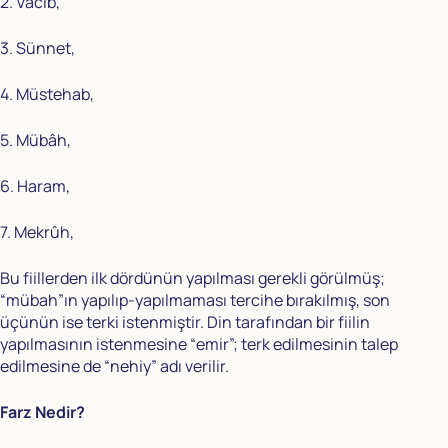
2. Vâcib,
3. Sünnet,
4. Müstehab,
5. Mübâh,
6. Haram,
7. Mekrûh,
Bu fiillerden ilk dördünün yapılması gerekli görülmüş;
“mübah”ın yapılıp-yapılmaması tercihe bırakılmış, son
üçünün ise terki istenmiştir. Din tarafından bir fiilin
yapılmasının istenmesine “emir”; terk edilmesinin talep
edilmesine de “nehiy” adı verilir.
Farz Nedir?