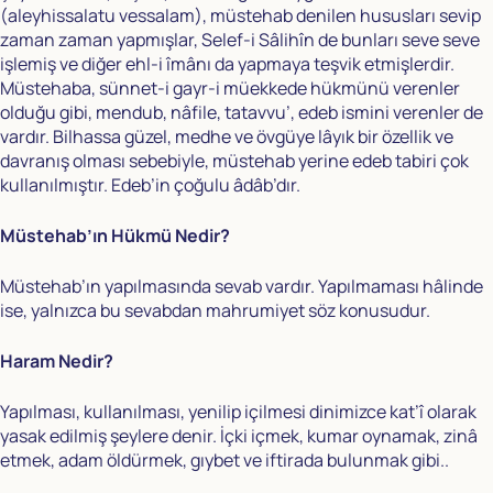
(aleyhissalatu vessalam), müstehab denilen hususları sevip
zaman zaman yapmışlar, Selef-i Sâlihîn de bunları seve seve
işlemiş ve diğer ehl-i îmânı da yapmaya teşvik etmişlerdir.
Müstehaba, sünnet-i gayr-i müekkede hükmünü verenler
olduğu gibi, mendub, nâfile, tatavvu’, edeb ismini verenler de
vardır. Bilhassa güzel, medhe ve övgüye lâyık bir özellik ve
davranış olması sebebiyle, müstehab yerine edeb tabiri çok
kullanılmıştır. Edeb’in çoğulu âdâb’dır.
Müstehab’ın Hükmü Nedir?
Müstehab’ın yapılmasında sevab vardır. Yapılmaması hâlinde
ise, yalnızca bu sevabdan mahrumiyet söz konusudur.
Haram Nedir?
Yapılması, kullanılması, yenilip içilmesi dinimizce kat’î olarak
yasak edilmiş şeylere denir. İçki içmek, kumar oynamak, zinâ
etmek, adam öldürmek, gıybet ve iftirada bulunmak gibi..