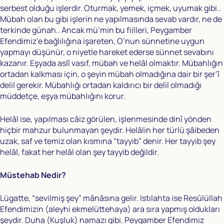
serbest olduğu işlerdir. Oturmak, yemek, içmek, uyumak gibi..
Mübah olan bu gibi işlerin ne yapılmasında sevab vardır, ne de
terkinde günah.. Ancak mü’min bu fiilleri, Peygamber
Efendimiz’e bağlılığına işareten, O’nun sünnetine uygun
yapmayı düşünür, o niyetle hareket ederse sünnet sevabını
kazanır. Eşyada aslî vasıf, mübah ve helâl olmaktır. Mübahlığın
ortadan kalkması için, o şeyin mübah olmadığına dair bir şer’î
delil gerekir. Mübahlığı ortadan kaldırıcı bir delil olmadığı
müddetçe, eşya mübahlığını korur.
Helâl ise, yapılması câiz görülen, işlenmesinde dinî yönden
hiçbir mahzur bulunmayan şeydir. Helâlin her türlü şâibeden
uzak, saf ve temiz olan kısmına “tayyib” denir. Her tayyib şey
helâl, fakat her helâl olan şey tayyib değildir.
Müstehab Nedir?
Lügatte, “sevilmiş şey” mânâsına gelir. Istılahta ise Resûlüllah
Efendimizin (aleyhi ekmelüttehaya) ara sıra yapmış oldukları
şeydir. Duha (Kuşluk) namazı gibi. Peygamber Efendimiz