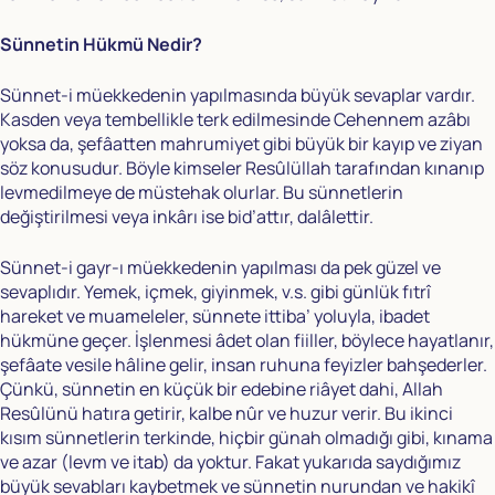
Sünnetin Hükmü Nedir?
Sünnet-i müekkedenin yapılmasında büyük sevaplar vardır.
Kasden veya tembellikle terk edilmesinde Cehennem azâbı
yoksa da, şefâatten mahrumiyet gibi büyük bir kayıp ve ziyan
söz konusudur. Böyle kimseler Resûlüllah tarafından kınanıp
levmedilmeye de müstehak olurlar. Bu sünnetlerin
değiştirilmesi veya inkârı ise bid’attır, dalâlettir.
Sünnet-i gayr-ı müekkedenin yapılması da pek güzel ve
sevaplıdır. Yemek, içmek, giyinmek, v.s. gibi günlük fıtrî
hareket ve muameleler, sünnete ittiba’ yoluyla, ibadet
hükmüne geçer. İşlenmesi âdet olan fiiller, böylece hayatlanır,
şefâate vesile hâline gelir, insan ruhuna feyizler bahşederler.
Çünkü, sünnetin en küçük bir edebine riâyet dahi, Allah
Resûlünü hatıra getirir, kalbe nûr ve huzur verir. Bu ikinci
kısım sünnetlerin terkinde, hiçbir günah olmadığı gibi, kınama
ve azar (levm ve itab) da yoktur. Fakat yukarıda saydığımız
büyük sevabları kaybetmek ve sünnetin nurundan ve hakikî