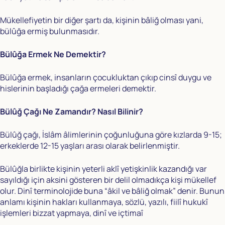
Mükellefiyetin bir diğer şartı da, kişinin bâliğ olması yani,
bülûğa ermiş bulunmasıdır.
Bülûğa Ermek Ne Demektir?
Bülûğa ermek, insanların çocukluktan çıkıp cinsî duygu ve
hislerinin başladığı çağa ermeleri demektir.
Bülûğ Çağı Ne Zamandır? Nasıl Bilinir?
Bülûğ çağı, İslâm âlimlerinin çoğunluğuna göre kızlarda 9-15;
erkeklerde 12-15 yaşları arası olarak belirlenmiştir.
Bülûğla birlikte kişinin yeterli aklî yetişkinlik kazandığı var
sayıldığı için aksini gösteren bir delil olmadıkça kişi mükellef
olur. Dinî terminolojide buna “âkil ve bâliğ olmak” denir. Bunun
anlamı kişinin hakları kullanmaya, sözlü, yazılı, fiilî hukukî
işlemleri bizzat yapmaya, dinî ve içtimaî