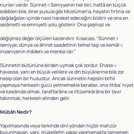
nurları vardır. Sünnet-i Seniyyenin her biri, hattâ en küçük
edebleri bile, birer pusula gibi Müslüman’a, hayatın fırtına ve
dağdağaları içinde nasıl hareket edeceğini bildirir ve ona en
selâmetli ve emniyetli yolu gösterir. Ona şaşmaz ve
değişmez değer ölçüleri kazandırır. Kısacası, “Sünnet-i
seniyye, dünya ve âhiret saadetinin temel taşı ve kemâl-ı
insaniyenin mâdeni ve menba’ıdır.”
Sünnetin bütününe birden uymak çok zordur. Ehass-ı
havassa, yani en büyük velilere ve din büyüklerine bile zor
nasip olan bir husustur. Ancak sünnetin hepsini bilfiil
yapmaya herkesin gücü yetmemekle beraber, ona ittiba’ niyet
ve kasdında olmak, taraftarâne ve iltizamkârâne bir tavır
takınmak, herkesin elinden gelir.
Mübâh Nedir?
Yapılmasında veya terkinde dinî yönden hiçbir mahzûr
bulunmayan, yani, mükellefin yapıp yapmamakta tamamen