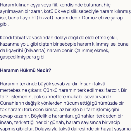
Haram kılınan eşya veya fiil, kendisinde bulunan, hiç
ayrılmayan bir zarar, kötülük ve pislik sebebiyle haram kılınmış
ise, buna liaynihî (bizzat) haram denir. Domuz eti ve şarap
gibi.
Kendi tabiat ve vasfından dolayı değil de elde etme şekli,
kazanma yolu gibi dıştan bir sebeple haram kılınmış ise, buna
da ligayrihî (bilvasıta) haram denir. Çalınmış ekmek,
gaspedilmiş para gibi.
Haramın Hükmü Nedir?
Haramın terkinde büyük sevab vardır. İnsanı takvâ
mertebesine çıkarır. Çünkü haramın terk edilmesi farzdır. Bir
farzı işlemenin, çok sünnetlere mukabil sevabı vardır.
Günahların değişik yönlerden hücum ettiği günümüzde bir
tek haramı terk eden kimse, az bir işle bir farz işlemiş gibi
sevap kazanır. Böylelikle haramları, günahları terk eden bir
insan, terk ettiği her bir günah, haram sayısınca bir vacip
yapmış gibi olur. Dolayısıyla takvâ dairesinde bir hayat yaşama