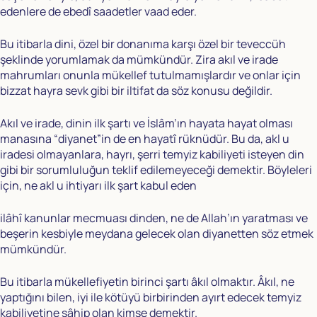
edenlere de ebedî saadetler vaad eder.
Bu itibarla dini, özel bir donanıma karşı özel bir teveccüh
şeklinde yorumlamak da mümkündür. Zira akıl ve irade
mahrumları onunla mükellef tutulmamışlardır ve onlar için
bizzat hayra sevk gibi bir iltifat da söz konusu değildir.
Akıl ve irade, dinin ilk şartı ve İslâm’ın hayata hayat olması
manasına “diyanet”in de en hayatî rüknüdür. Bu da, akl u
iradesi olmayanlara, hayrı, şerri temyiz kabiliyeti isteyen din
gibi bir sorumluluğun teklif edilemeyeceği demektir. Böyleleri
için, ne akl u ihtiyarı ilk şart kabul eden
ilâhî kanunlar mecmuası dinden, ne de Allah’ın yaratması ve
beşerin kesbiyle meydana gelecek olan diyanetten söz etmek
mümkündür.
Bu itibarla mükellefiyetin birinci şartı âkıl olmaktır. Âkıl, ne
yaptığını bilen, iyi ile kötüyü birbirinden ayırt edecek temyiz
kabiliyetine sâhip olan kimse demektir.