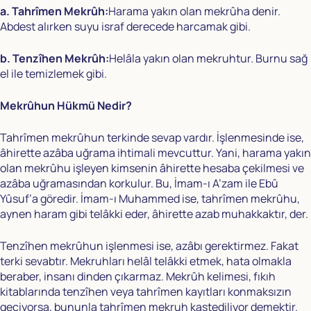
a. Tahrîmen Mekrûh:
Harama yakın olan mekrûha denir.
Abdest alırken suyu israf derecede harcamak gibi.
b. Tenzîhen Mekrûh:
Helâla yakın olan mekruhtur. Burnu sağ
el ile temizlemek gibi.
Mekrûhun Hükmü Nedir?
Tahrîmen mekrûhun terkinde sevap vardır. İşlenmesinde ise,
âhirette azâba uğrama ihtimali mevcuttur. Yani, harama yakın
olan mekrûhu işleyen kimsenin âhirette hesaba çekilmesi ve
azâba uğramasından korkulur. Bu, İmam-ı A’zam ile Ebû
Yûsuf’a göredir. İmam-ı Muhammed ise, tahrîmen mekrûhu,
aynen haram gibi telâkki eder, âhirette azab muhakkaktır, der.
Tenzîhen mekrûhun işlenmesi ise, azâbı gerektirmez. Fakat
terki sevabtır. Mekruhları helâl telâkki etmek, hata olmakla
beraber, insanı dinden çıkarmaz. Mekrûh kelimesi, fıkıh
kitablarında tenzîhen veya tahrîmen kayıtları konmaksızın
geçiyorsa, bununla tahrîmen mekruh kastediliyor demektir.