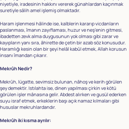
niyetiyle, iradesinin hakkını vererek günahlardan kaçınmak
suretiyle sâlih amel işlemiş olmaktadır.
Haram işlenmesi hâlinde ise, kalblerin kararıp vicdanların
paslanması, îmanın zayıflaması, huzur ve neş’enin gitmesi,
ibadetten zevk alma duygusunun yok olması gibi zarar ve
kayıpların yanı sıra, âhirette de çetin bir azab söz konusudur.
Haramlığı kesin olan bir şeyi helâl kabûl etmek, Allah korusun
insanı îmandan çıkarır.
Mekrûh Nedir?
Mekrûh, lügatte, sevimsiz bulunan, nâhoş ve kerih görülen
şey demektir. Istılahta ise, dinen yapılması çirkin ve kötü
görülen işler mânasına gelir. Abdest alırken ve gusül ederken
suyu israf etmek, erkeklerin başı açık namaz kılmaları gibi
hususlar mekruhlardandır.
Mekrûh iki kısma ayrılır: