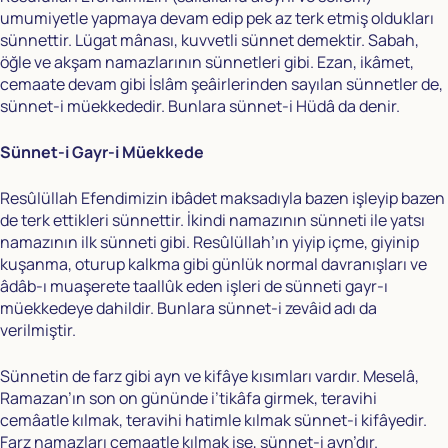
umumiyetle yapmaya devam edip pek az terk etmiş oldukları
sünnettir. Lügat mânası, kuvvetli sünnet demektir. Sabah,
öğle ve akşam namazlarının sünnetleri gibi. Ezan, ikâmet,
cemaate devam gibi İslâm şeâirlerinden sayılan sünnetler de,
sünnet-i müekkededir. Bunlara sünnet-i Hüdâ da denir.
Sünnet-i Gayr-i Müekkede
Resûlüllah Efendimizin ibâdet maksadıyla bazen işleyip bazen
de terk ettikleri sünnettir. İkindi namazının sünneti ile yatsı
namazının ilk sünneti gibi. Resûlüllah’ın yiyip içme, giyinip
kuşanma, oturup kalkma gibi günlük normal davranışları ve
âdâb-ı muaşerete taallûk eden işleri de sünneti gayr-ı
müekkedeye dahildir. Bunlara sünnet-i zevâid adı da
verilmiştir.
Sünnetin de farz gibi ayn ve kifâye kısımları vardır. Meselâ,
Ramazan’ın son on gününde i’tikâfa girmek, teravihi
cemâatle kılmak, teravihi hatimle kılmak sünnet-i kifâyedir.
Farz namazları cemaatle kılmak ise, sünnet-i ayn’dır.