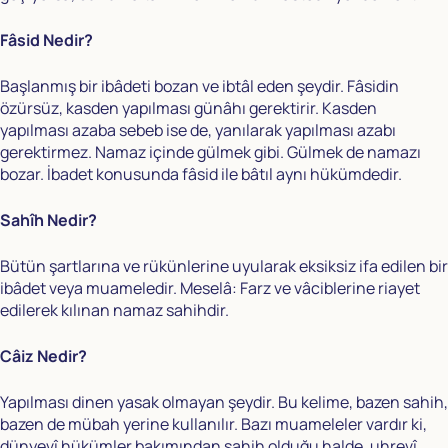
Fâsid Nedir?
Başlanmış bir ibâdeti bozan ve ibtâl eden şeydir. Fâsidin
özürsüz, kasden yapılması günâhı gerektirir. Kasden
yapılması azaba sebeb ise de, yanılarak yapılması azabı
gerektirmez. Namaz içinde gülmek gibi. Gülmek de namazı
bozar. İbadet konusunda fâsid ile bâtıl aynı hükümdedir.
Sahîh Nedir?
Bütün şartlarına ve rükünlerine uyularak eksiksiz ifa edilen bir
ibâdet veya muameledir. Meselâ: Farz ve vâciblerine riayet
edilerek kılınan namaz sahihdir.
Câiz Nedir?
Yapılması dinen yasak olmayan şeydir. Bu kelime, bazen sahih,
bazen de mübah yerine kullanılır. Bazı muameleler vardır ki,
dünyevî hükümler bakımından sahih olduğu halde, uhrevî