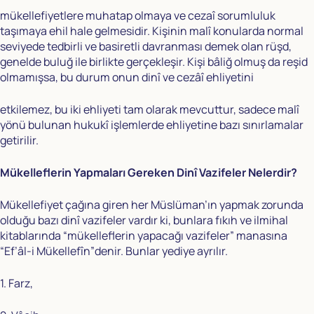
mükellefiyetlere muhatap olmaya ve cezaî sorumluluk
taşımaya ehil hale gelmesidir. Kişinin malî konularda normal
seviyede tedbirli ve basiretli davranması demek olan rüşd,
genelde buluğ ile birlikte gerçekleşir. Kişi bâliğ olmuş da reşid
olmamışsa, bu durum onun dinî ve cezâî ehliyetini
etkilemez, bu iki ehliyeti tam olarak mevcuttur, sadece malî
yönü bulunan hukukî işlemlerde ehliyetine bazı sınırlamalar
getirilir.
Mükelleflerin Yapmaları Gereken Dinî Vazifeler Nelerdir?
Mükellefiyet çağına giren her Müslüman’ın yapmak zorunda
olduğu bazı dinî vazifeler vardır ki, bunlara fıkıh ve ilmihal
kitablarında “mükelleflerin yapacağı vazifeler” manasına
“Ef’âl-i Mükellefîn”denir. Bunlar yediye ayrılır.
1. Farz,