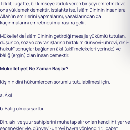
Teklif, lügatte, bir kimseye zorluk veren bir şeyi emretmek ve
ona yüklemek demektir. Istılahta ise, İslâm Dininin insanlara
Allah’ın emirlerini yapmalarını, yasaklarından da
kaçınmalarını emretmesi manasına gelir.
Mükellef de İslâm Dininin getirdiği mesajla yükümlü tutulan,
düşünce, söz ve davranışlarına birtakım dünyevî-uhrevî, dinî-
hukukî sonuçlar bağlanan âkıl (aklî melekeleri yerinde) ve
bâliğ (ergin) olan insan demektir.
Mükellefiyet Ne Zaman Başlar?
Kişinin dinî hükümlerden sorumlu tutulabilmesi için,
a. Âkıl
b. Bâliğ olması şarttır.
Din, akıl ve şuur sahiplerini muhatap alır onları kendi ihtiyar ve
seçenekleriyle, dünyevî-uhrevî hayra yönlendirir; icabet