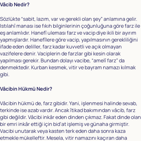
Vâcib Nedir?
Sözlükte “sabit, lazım, var ve gerekli olan şey” anlamına gelir.
Istılahî manası ise fıkıh bilginlerinin çoğunluğuna göre farz ile
eş anlamlıdır. Hanefî uleması farz ve vacip diye ikili bir ayırım
yapmışlardır. Hanefîlere göre vacip, yapılmasının gerekliliğini
ifade eden deliller, farz kadar kuvvetli ve açık olmayan
vazifelere denir. Vaciplerin de farzlar gibi kesin olarak
yapılması gerekir. Bundan dolayı vacibe, “amelî farz” da
denmektedir. Kurban kesmek, vitir ve bayram namazı kılmak
gibi.
Vâcibin Hükmü Nedir?
Vâcibin hükmü de, farz gibidir. Yani, işlenmesi halinde sevab,
terkinde ise azab vardır. Ancak îtikad bakımından vâcib, farz
gibi değildir. Vâcibi inkâr eden dinden çıkmaz. Fakat dinde olan
bir emri inkâr ettiği için bid’at işlemiş ve günaha girmiştir.
Vacibi unutarak veya kasten terk eden daha sonra kaza
etmekle mükelleftir. Mesela, vitir namazını kaçıran daha