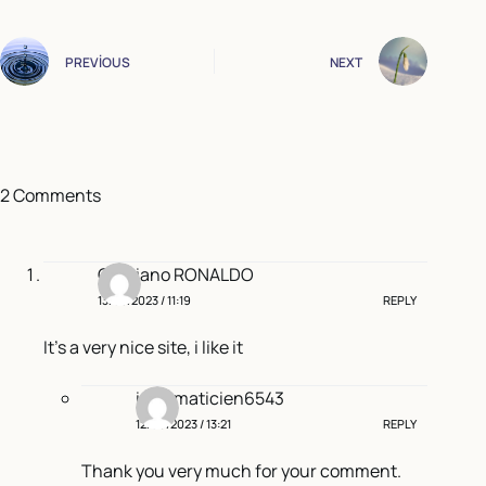
PREVIOUS
NEXT
2 Comments
Cristiano RONALDO
13/05/2023 / 11:19
REPLY
It’s a very nice site, i like it
informaticien6543
12/06/2023 / 13:21
REPLY
Thank you very much for your comment.