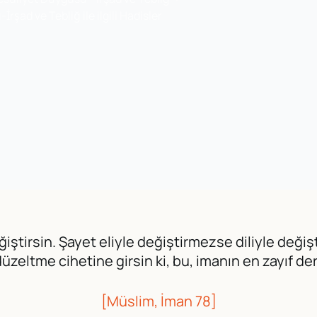
rşad ve Tebliğ ile ilgili Hadisler
ğiştirsin. Şayet eliyle değiştirmezse diliyle değ
düzeltme cihetine girsin ki, bu, imanın en zayıf der
[Müslim, İman 78]