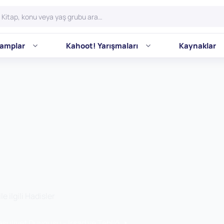
amplar
Kahoot! Yarışmaları
Kaynaklar
e ilgili Hadisler
suliyet Duygusu - Irşad ve Tebliğ