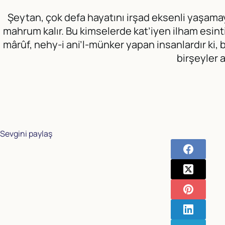
Şeytan, çok defa hayatını irşad eksenli yaşamay
mahrum kalır. Bu kimselerde kat’iyen ilham esintis
mârûf, nehy-i ani’l-münker yapan insanlardır ki, 
birşeyler 
Sevgini paylaş