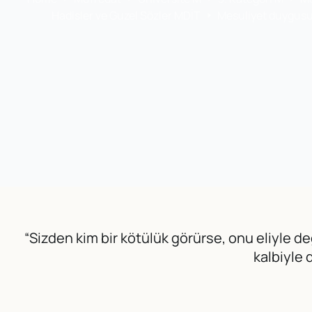
Hadisler ve Guzel Sözler MDİT
Mesuliyet duygusu-İ
“Sizden kim bir kötülük görürse, onu eliyle de
kalbiyle 