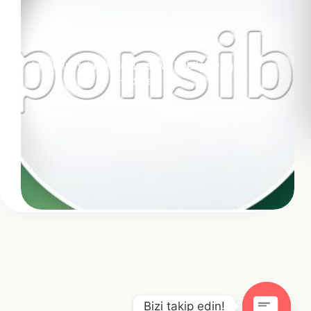
Mesuliyet duygusu-İrşad ve Tebliğ ile ilgili
Hadisler
Bizi takip edin!