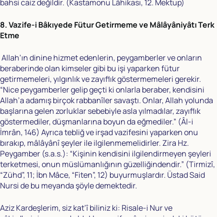
bahsi caiz değildir. (Kastamonu Lâhikası, 12. Mektup)
8. Vazife-i Bâkıyede Fütur Getirmeme ve Mâlâyâniyâtı Terk
Etme
Allah’ın dinine hizmet edenlerin, peygamberler ve onların
beraberinde olan kimseler gibi bu işi yaparken fütur
getirmemeleri, yılgınlık ve zayıflık göstermemeleri gerekir.
“Nice peygamberler gelip geçti ki onlarla beraber, kendisini
Allah’a adamış birçok rabbanîler savaştı. Onlar, Allah yolunda
başlarına gelen zorluklar sebebiyle asla yılmadılar, zayıflık
göstermediler, düşmanlarına boyun da eğmediler.” (Âl-i
İmrân, 146) Ayrıca tebliğ ve irşad vazifesini yaparken onu
bırakıp, mâlâyânî şeyler ile ilgilenmemelidirler. Zira Hz.
Peygamber (s.a.s.): “Kişinin kendisini ilgilendirmeyen şeyleri
terketmesi, onun müslümanlığının güzelliğindendir.” (Tirmizî,
“Zühd”, 11; İbn Mâce, “Fiten”, 12) buyurmuşlardır. Üstad Said
Nursi de bu meyanda şöyle demektedir.
Aziz Kardeşlerim, siz kat’î biliniz ki: Risale-i Nur ve