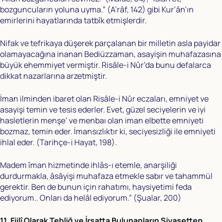
bozguncuların yoluna uyma.” (A’râf, 142) gibi Kur’ân’ın
emirlerini hayatlarında tatbîk etmişlerdir.
Nifak ve tefrikaya düşerek parçalanan bir milletin asla payidar
olamayacağına inanan Bediüzzaman, asayişin muhafazasına
büyük ehemmiyet vermiştir. Risâle-i Nûr’da bunu defalarca
dikkat nazarlarına arzetmiştir.
İman ilminden ibaret olan Risâle-i Nûr eczaları, emniyet ve
asayişi temin ve tesis ederler. Evet, güzel seciyelerin ve iyi
hasletlerin menşe’ ve menbaı olan iman elbette emniyeti
bozmaz, temin eder. İmansızlıktır ki, seciyesizliği ile emniyeti
ihlal eder. (Tarihçe-i Hayat, 198).
Madem îman hizmetinde ihlâs-ı etemle, anarşiliği
durdurmakla, âsâyişi muhafaza etmekle sabır ve tahammül
gerektir. Ben de bunun için rahatımı, haysiyetimi feda
ediyorum.. Onları da helâl ediyorum.” (Şualar, 200)
11. Fiilî Olarak Tebliğ ve İrşatta Bulunanların Siyasetten