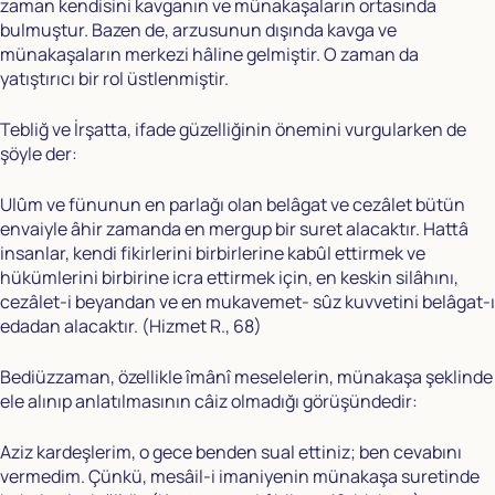
zaman kendisini kavganın ve münakaşaların ortasında
bulmuştur. Bazen de, arzusunun dışında kavga ve
münakaşaların merkezi hâline gelmiştir. O zaman da
yatıştırıcı bir rol üstlenmiştir.
Tebliğ ve İrşatta, ifade güzelliğinin önemini vurgularken de
şöyle der:
Ulûm ve fünunun en parlağı olan belâgat ve cezâlet bütün
envaiyle âhir zamanda en mergup bir suret alacaktır. Hattâ
insanlar, kendi fikirlerini birbirlerine kabûl ettirmek ve
hükümlerini birbirine icra ettirmek için, en keskin silâhını,
cezâlet-i beyandan ve en mukavemet- sûz kuvvetini belâgat-ı
edadan alacaktır. (Hizmet R., 68)
Bediüzzaman, özellikle îmânî meselelerin, münakaşa şeklinde
ele alınıp anlatılmasının câiz olmadığı görüşündedir:
Aziz kardeşlerim, o gece benden sual ettiniz; ben cevabını
vermedim. Çünkü, mesâil-i imaniyenin münakaşa suretinde