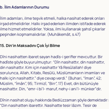
b. İlim Adamlarının Durumu
İlim adamları, ilme teşvik etmeli, halka nasihat ederek onları
irşad etmelidirler. Halkı irşad ederken ilimden istifade ederek
ilme hizmet etmelidirler. Yoksa, ilmi kullanarak şahsî çıkarlar
peşinden koşmamalıdırlar. (Muhâkemât, s.47)
15. Din’in Maksadını Çok İyi Bilme
Dîni nasihatten ibaret sayan hadîs-i şerifler mevcuttur. Bir
hadîste şöyle buyurulmuştur: “Dîn nasihattır, din nasihattır,
din nasihattır. Kim için nasihattır Yâ Resûlallah! diye
sorulunca, Allah, Kitabı, Resûlü, Müslümanların imamları ve
halkı için nasihattir.” diye cevap verdi.” (Buhari, “İman”, 42;
Müslim, “İmân”, 95; Tirmizî, “Birr”, 17) Evet, din bütünüyle
nasihattır. Din, “emr-i bi’l- maruf, nehy-i ani’l- münker”dir.
Dînin nasihat oluşu hakkında Bediüzzaman şöyle demektedir:
“Din nasihatten ibarettir. Nasihatte tesir lâzım. Tesir de