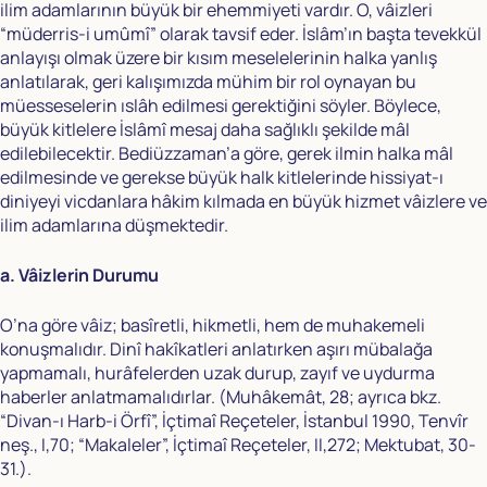
ilim adamlarının büyük bir ehemmiyeti vardır. O, vâizleri
“müderris-i umûmî” olarak tavsif eder. İslâm’ın başta tevekkül
anlayışı olmak üzere bir kısım meselelerinin halka yanlış
anlatılarak, geri kalışımızda mühim bir rol oynayan bu
müesseselerin ıslâh edilmesi gerektiğini söyler. Böylece,
büyük kitlelere İslâmî mesaj daha sağlıklı şekilde mâl
edilebilecektir. Bediüzzaman’a göre, gerek ilmin halka mâl
edilmesinde ve gerekse büyük halk kitlelerinde hissiyat-ı
diniyeyi vicdanlara hâkim kılmada en büyük hizmet vâizlere ve
ilim adamlarına düşmektedir.
a. Vâizlerin Durumu
O’na göre vâiz; basîretli, hikmetli, hem de muhakemeli
konuşmalıdır. Dinî hakîkatleri anlatırken aşırı mübalağa
yapmamalı, hurâfelerden uzak durup, zayıf ve uydurma
haberler anlatmamalıdırlar. (Muhâkemât, 28; ayrıca bkz.
“Divan-ı Harb-i Örfî”, İçtimaî Reçeteler, İstanbul 1990, Tenvîr
neş., I,70; “Makaleler”, İçtimaî Reçeteler, II,272; Mektubat, 30-
31.).