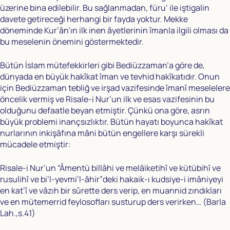
üzerine bina edilebilir. Bu sağlanmadan, füru’ ile iştigalin
davete getireceği herhangi bir fayda yoktur. Mekke
döneminde Kur’ân’ın ilk inen âyetlerinin îmanla ilgili olması da
bu meselenin önemini göstermektedir.
Bütün İslam mütefekkirleri gibi Bediüzzaman’a göre de,
dünyada en büyük hakîkat îman ve tevhid hakîkatıdır. Onun
için Bediüzzaman tebliğ ve irşad vazifesinde îmanî meselelere
öncelik vermiş ve Risale-i Nur’un ilk ve esas vazifesinin bu
olduğunu defaatle beyan etmiştir. Çünkü ona göre, asrın
büyük problemi inançsızlıktır. Bütün hayatı boyunca hakîkat
nurlarının inkişâfına mâni bütün engellere karşı sürekli
mücadele etmiştir:
Risale-i Nur’un “Âmentü billâhi ve melâiketihî ve kütübihî ve
rusulihî ve bi’l-yevmi’l-âhir”deki hakaik-ı kudsiye-i imâniyeyi
en kat’î ve vâzıh bir sûrette ders verip, en muannid zındıkları
ve en mütemerrid feylosofları susturup ders verirken… (Barla
Lah.,s.41)