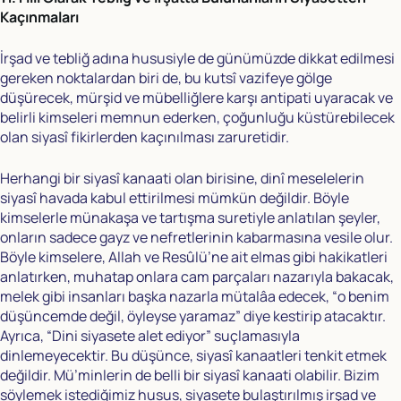
Kaçınmaları
İrşad ve tebliğ adına hususiyle de günümüzde dikkat edilmesi
gereken noktalardan biri de, bu kutsî vazifeye gölge
düşürecek, mürşid ve mübelliğlere karşı antipati uyaracak ve
belirli kimseleri memnun ederken, çoğunluğu küstürebilecek
olan siyasî fikirlerden kaçınılması zaruretidir.
Herhangi bir siyasî kanaati olan birisine, dinî meselelerin
siyasî havada kabul ettirilmesi mümkün değildir. Böyle
kimselerle münakaşa ve tartışma suretiyle anlatılan şeyler,
onların sadece gayz ve nefretlerinin kabarmasına vesile olur.
Böyle kimselere, Allah ve Resûlü’ne ait elmas gibi hakikatleri
anlatırken, muhatap onlara cam parçaları nazarıyla bakacak,
melek gibi insanları başka nazarla mütalâa edecek, “o benim
düşüncemde değil, öyleyse yaramaz” diye kestirip atacaktır.
Ayrıca, “Dini siyasete alet ediyor” suçlamasıyla
dinlemeyecektir. Bu düşünce, siyasî kanaatleri tenkit etmek
değildir. Mü’minlerin de belli bir siyasî kanaati olabilir. Bizim
söylemek istediğimiz husus, siyasete bulaştırılmış irşad ve