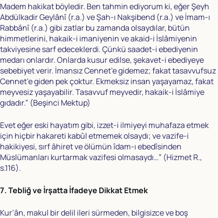
Madem hakikat böyledir. Ben tahmin ediyorum ki, eğer Şeyh
Abdülkadir Geylânî (r.a.) ve Şah-ı Nakşibend (r.a.) ve İmam-ı
Rabbânî (r.a.) gibi zatlar bu zamanda olsaydılar, bütün
himmetlerini, hakaik-i imaniyenin ve akaid-i İslâmiyenin
takviyesine sarf edeceklerdi. Çünkü saadet-i ebediyenin
medarı onlardır. Onlarda kusur edilse, şekavet-i ebediyeye
sebebiyet verir. İmansız Cennet’e gidemez; fakat tasavvufsuz
Cennet’e giden pek çoktur. Ekmeksiz insan yaşayamaz, fakat
meyvesiz yaşayabilir. Tasavvuf meyvedir, hakaik-i İslâmiye
gıdadır.” (Beşinci Mektup)
Evet eğer eski hayatım gibi, izzet-i ilmiyeyi muhafaza etmek
için hiçbir hakareti kabûl etmemek olsaydı; ve vazife-i
hakikiyesi, sırf âhiret ve ölümün îdam-ı ebedîsinden
Müslümanları kurtarmak vazifesi olmasaydı…” (Hizmet R.,
s.116).
7. Tebliğ ve İrşatta İfadeye Dikkat Etmek
Kur’ân, makul bir delil ileri sürmeden, bilgisizce ve boş