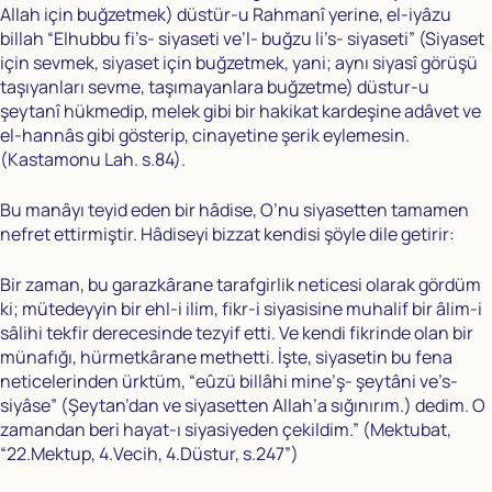
Allah için buğzetmek) düstür-u Rahmanî yerine, el-iyâzu
billah “Elhubbu fi’s- siyaseti ve’l- buğzu li’s- siyaseti” (Siyaset
için sevmek, siyaset için buğzetmek, yani; aynı siyasî görüşü
taşıyanları sevme, taşımayanlara buğzetme) düstur-u
şeytanî hükmedip, melek gibi bir hakikat kardeşine adâvet ve
el-hannâs gibi gösterip, cinayetine şerik eylemesin.
(Kastamonu Lah. s.84).
Bu manâyı teyid eden bir hâdise, O’nu siyasetten tamamen
nefret ettirmiştir. Hâdiseyi bizzat kendisi şöyle dile getirir:
Bir zaman, bu garazkârane tarafgirlik neticesi olarak gördüm
ki; mütedeyyin bir ehl-i ilim, fikr-i siyasisine muhalif bir âlim-i
sâlihi tekfir derecesinde tezyif etti. Ve kendi fikrinde olan bir
münafığı, hürmetkârane methetti. İşte, siyasetin bu fena
neticelerinden ürktüm, “eûzü billâhi mine’ş- şeytâni ve’s-
siyâse” (Şeytan’dan ve siyasetten Allah’a sığınırım.) dedim. O
zamandan beri hayat-ı siyasiyeden çekildim.” (Mektubat,
“22.Mektup, 4.Vecih, 4.Düstur, s.247”)