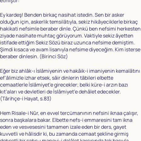
etmiştir:
Ey kardeş! Benden birkaç nasihat istedin. Sen bir asker
olduğun için, askerlik temsilâtıyla, sekiz hikâyeciklerle birkaç
hakikati nefsimle beraber dinle. Çünkü ben nefsimi herkesten
ziyade nasihate muhtaç görüyorum. Vaktiyle sekiz âyetten
istifade ettiğim Sekiz Sözü biraz uzunca nefsime demiştim.
Şimdi kısaca ve avam lisanıyla nefsime diyeceğim. Kim isterse
beraber dinlesin. (Birinci Söz)
Eğer biz ahlâk-ı İslâmiyenin ve hakâik-i imaniyenin kemalâtını
ef’âlimizle izhar etsek, sâir dinlerin tâbileri elbette
cemaatlerle İslâmiyet’e girecekler; belki küre-i arzın bazı
kıt’aları ve devletleri de İslâmiyet’e dehâlet edecekler.
(Târihçe-i Hayat, s.83)
Hem Risale-i Nûr, en evvel tercümanının nefsini iknaa çalışır,
sonra başkalara bakar. Elbette nefs-i emmaresini tam ikna
eden ve vesvesesini tamamen izale eden bir ders, gayet
kuvvetli ve hâlisdir ki, bu zamanda cemaat şekline girmiş
dehşetli bir şahs-ı manevi-i dalâlet karşısında tek başıyla