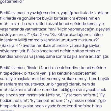
göstermelidir
Bediüzzaman’ın yazdığı eserlerin, yaptığı harikulade izahların
fikirlerde ve gönüllerde büyük bir tesir icra etmesinin en
mühim sırrı, bu hakikatleri bizzat kendi nefsinde kemaliyle
yaşamasında yatmaktadır. Yani “Niçin yapmayacağınız şeyleri
söylüyorsunuz?” (Saf, 2) ve “Siz Kitâbı okuduğunuz hâlde,
insanlara iyiliği emredip kendinizi unutuyor musunuz?”
(Bakara, 44) âyetlerinin ikazı altında o, yapmadığı şeyleri
söylememiştir. Bilâkis önce kendi nefsine hitap etmiş ve
kendisi hakkıyla yaşamış, daha sonra başkalarına anlatmıştır.
Bediüzzaman, Risale-i Nur’da sık sık kendine, kendi nefsine
hitap ederek, birtakım yanlışları kendine nisbet etmek
suretiyle başkalarına ders vermeyi ve ikaz etmeyi, hem büyük
insanlara mahsus tevazuun bir gereği olarak, hem de
muhataplarını rahatsız etmeden tebliğ görevini yapabilmek
açısından benimsemiştir. Nefsine, “Ey sersem nefsim!”, “Ey
hodbin nefsim!”, “Ey tembel nefsim!”, “Ey miskin nefsim!”gibi
hitaplarla başkalarından ziyade önce kendi nefsine hitap