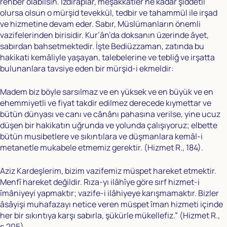
rehber olabilsin. Izdıraplar, meşakkatler ne kadar şiddetli
olursa olsun o mürşid tevekkül, tedbir ve tahammül ile irşad
ve hizmetine devam eder. Sabır, Müslümanların önemli
vazifelerinden birisidir. Kur’ân’da doksanın üzerinde âyet,
sabırdan bahsetmektedir. İşte Bediüzzaman, zatında bu
hakikati kemâliyle yaşayan, talebelerine ve tebliğ ve irşatta
bulunanlara tavsiye eden bir mürşid-i ekmeldir:
Madem biz böyle sarsılmaz ve en yüksek ve en büyük ve en
ehemmiyetli ve fiyat takdir edilmez derecede kıymettar ve
bütün dünyası ve canı ve cânânı pahasına verilse, yine ucuz
düşen bir hakikatın uğrunda ve yolunda çalışıyoruz; elbette
bütün musibetlere ve sıkıntılara ve düşmanlara kemâl-i
metanetle mukabele etmemiz gerektir. (Hizmet R., 184).
Aziz Kardeşlerim, bizim vazifemiz müspet hareket etmektir.
Menfî hareket değildir. Rıza-yı ilâhîye göre sırf hizmet-i
îmâniyeyi yapmaktır; vazife-i ilâhiyeye karışmamaktır. Bizler
âsâyişi muhafazayı netice veren müspet îman hizmeti içinde
her bir sıkıntıya karşı sabırla, şükürle mükellefiz.” (Hizmet R.,
s.205).