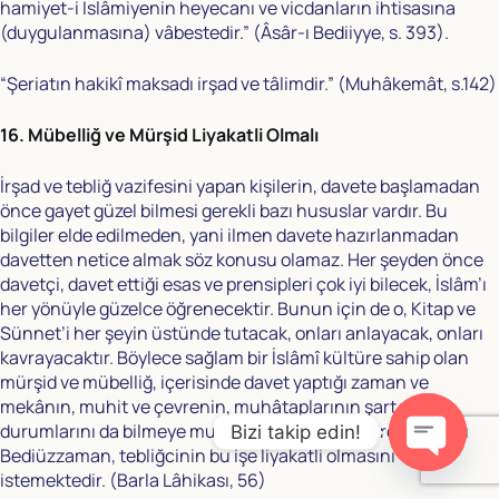
hamiyet-i İslâmiyenin heyecanı ve vicdanların ihtisasına
(duygulanmasına) vâbestedir.” (Âsâr-ı Bediiyye, s. 393).
“Şeriatın hakikî maksadı irşad ve tâlimdir.” (Muhâkemât, s.142)
16. Mübelliğ ve Mürşid Liyakatli Olmalı
İrşad ve tebliğ vazifesini yapan kişilerin, davete başlamadan
önce gayet güzel bilmesi gerekli bazı hususlar vardır. Bu
bilgiler elde edilmeden, yani ilmen davete hazırlanmadan
davetten netice almak söz konusu olamaz. Her şeyden önce
davetçi, davet ettiği esas ve prensipleri çok iyi bilecek, İslâm’ı
her yönüyle güzelce öğrenecektir. Bunun için de o, Kitap ve
Sünnet’i her şeyin üstünde tutacak, onları anlayacak, onları
kavrayacaktır. Böylece sağlam bir İslâmî kültüre sahip olan
mürşid ve mübelliğ, içerisinde davet yaptığı zaman ve
mekânın, muhit ve çevrenin, muhâtaplarının şart ve
durumlarını da bilmeye muhtaçtır. Bütün bunlardan dolayı
Bizi takip edin!
Bediüzzaman, tebliğcinin bu işe liyakatli olmasını
istemektedir. (Barla Lâhikası, 56)
O