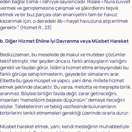
eden bağlar Esmâ-i ilâhiyye sayısıncadır. Risale-i Nura kuvvet
vermek ve genişlemesine çalışmak ve şâkirdlerini teşvik
etmek ve bir buz parçası olan enaniyetini tam bir havuz
kazanmak için, o dairedeki âb-ı hayat havuzuna atıp eritmek
gerektir.” (Hizmet R., 23)
b. Diğer Hizmet Ehline İyi Davranma veya Müsbet Hareket
Bediüzzaman, bu meselede de makul ve muteber çözümler
teklif etmiştir. Her şeyden önce o, farklı anlayışların varlığını
gerekli ve faydalı görür. İslâm’a hizmet etme anlayışındaki bu
farklı görüşe sahip kimselerin, gayede bir olmalarını arar.
Elbette bu gaye müspet ve yapıcı, yani dine, millete hizmet
etmek şeklinde olacaktır. Bu varsa, metotta ve meşrepte birlik
aranmaz. Böylesi birliğin fayda değil, zarar getireceğini,
insanları “nemelâzım başkası düşünsün” demeye iteceğini
söyler. Talebelerinin ve tebliğ vazifesinde bulunanların
birbirlerini tenkit etmemeleri gerektiği üzerinde ısrarla durur:
Müsbet hareket etmek, yani; kendi mesleğinin muhabbetiyle