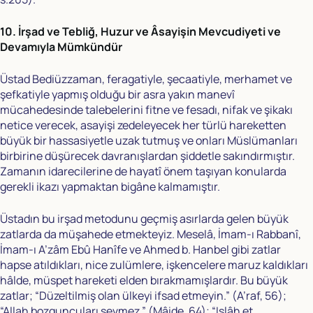
10. İrşad ve Tebliğ, Huzur ve Âsayişin Mevcudiyeti ve
Devamıyla Mümkündür
Üstad Bediüzzaman, feragatiyle, şecaatiyle, merhamet ve
şefkatiyle yapmış olduğu bir asra yakın manevî
mücahedesinde talebelerini fitne ve fesadı, nifak ve şikakı
netice verecek, asayişi zedeleyecek her türlü hareketten
büyük bir hassasiyetle uzak tutmuş ve onları Müslümanları
birbirine düşürecek davranışlardan şiddetle sakındırmıştır.
Zamanın idarecilerine de hayatî önem taşıyan konularda
gerekli ikazı yapmaktan bigâne kalmamıştır.
Üstadın bu irşad metodunu geçmiş asırlarda gelen büyük
zatlarda da müşahede etmekteyiz. Meselâ, İmam-ı Rabbanî,
İmam-ı A’zâm Ebû Hanîfe ve Ahmed b. Hanbel gibi zatlar
hapse atıldıkları, nice zulümlere, işkencelere maruz kaldıkları
hâlde, müspet hareketi elden bırakmamışlardır. Bu büyük
zatlar; “Düzeltilmiş olan ülkeyi ifsad etmeyin.” (A’raf, 56);
“Allah bozguncuları sevmez.” (Mâide, 64); “Islâh et,