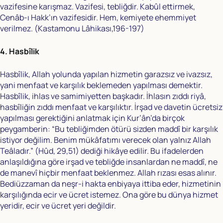
vazifesine karışmaz. Vazifesi, tebliğdir. Kabûl ettirmek,
Cenâb-ı Hakk’ın vazifesidir. Hem, kemiyete ehemmiyet
verilmez. (Kastamonu Lâhikası,196-197)
4. Hasbîlik
Hasbîlik, Allah yolunda yapılan hizmetin garazsız ve ivazsız,
yani menfaat ve karşılık beklemeden yapılması demektir.
Hasbîlik, ihlas ve samimiyetten başkadır. İhlasın zıddı riyâ,
hasbîliğin zıddı menfaat ve karşılıktır. İrşad ve davetin ücretsiz
yapılması gerektiğini anlatmak için Kur’ân’da birçok
peygamberin: “Bu tebliğimden ötürü sizden maddî bir karşılık
istiyor değilim. Benim mükâfatımı verecek olan yalnız Allah
Teâladır.” (Hûd, 29,51) dediği hikâye edilir. Bu ifadelerden
anlaşıldığına göre irşad ve tebliğde insanlardan ne maddî, ne
de manevî hiçbir menfaat beklenmez. Allah rızası esas alınır.
Bediüzzaman da neşr-i hakta enbiyaya ittiba eder, hizmetinin
karşılığında ecir ve ücret istemez. Ona göre bu dünya hizmet
yeridir, ecir ve ücret yeri değildir.