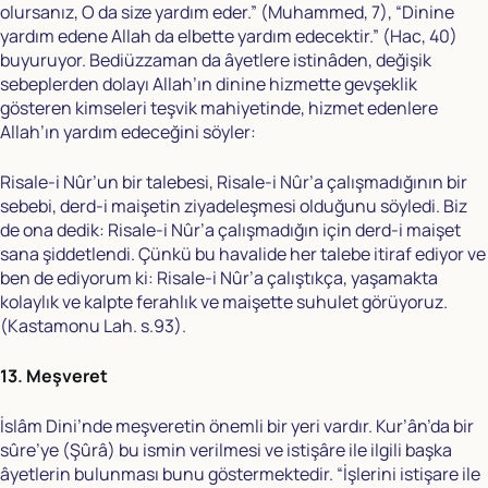
olursanız, O da size yardım eder.” (Muhammed, 7), “Dinine
yardım edene Allah da elbette yardım edecektir.” (Hac, 40)
buyuruyor. Bediüzzaman da âyetlere istinâden, değişik
sebeplerden dolayı Allah’ın dinine hizmette gevşeklik
gösteren kimseleri teşvik mahiyetinde, hizmet edenlere
Allah’ın yardım edeceğini söyler:
Risale-i Nûr’un bir talebesi, Risale-i Nûr’a çalışmadığının bir
sebebi, derd-i maişetin ziyadeleşmesi olduğunu söyledi. Biz
de ona dedik: Risale-i Nûr’a çalışmadığın için derd-i maişet
sana şiddetlendi. Çünkü bu havalide her talebe itiraf ediyor ve
ben de ediyorum ki: Risale-i Nûr’a çalıştıkça, yaşamakta
kolaylık ve kalpte ferahlık ve maişette suhulet görüyoruz.
(Kastamonu Lah. s.93).
13
.
Meşveret
İslâm Dini’nde meşveretin önemli bir yeri vardır. Kur’ân’da bir
sûre’ye (Şûrâ) bu ismin verilmesi ve istişâre ile ilgili başka
âyetlerin bulunması bunu göstermektedir. “İşlerini istişare ile