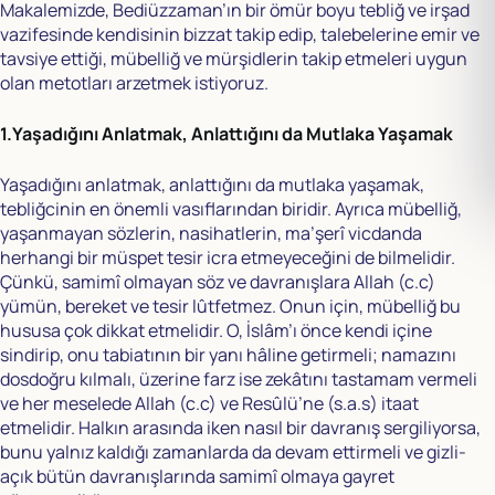
Makalemizde, Bediüzzaman’ın bir ömür boyu tebliğ ve irşad
vazifesinde kendisinin bizzat takip edip, talebelerine emir ve
tavsiye ettiği, mübelliğ ve mürşidlerin takip etmeleri uygun
olan metotları arzetmek istiyoruz.
1.Yaşadığını Anlatmak, Anlattığını da Mutlaka Yaşamak
Yaşadığını anlatmak, anlattığını da mutlaka yaşamak,
tebliğcinin en önemli vasıflarından biridir. Ayrıca mübelliğ,
yaşanmayan sözlerin, nasihatlerin, ma’şerî vicdanda
herhangi bir müspet tesir icra etmeyeceğini de bilmelidir.
Çünkü, samimî olmayan söz ve davranışlara Allah (c.c)
yümün, bereket ve tesir lûtfetmez. Onun için, mübelliğ bu
hususa çok dikkat etmelidir. O, İslâm’ı önce kendi içine
sindirip, onu tabiatının bir yanı hâline getirmeli; namazını
dosdoğru kılmalı, üzerine farz ise zekâtını tastamam vermeli
ve her meselede Allah (c.c) ve Resûlü’ne (s.a.s) itaat
etmelidir. Halkın arasında iken nasıl bir davranış sergiliyorsa,
bunu yalnız kaldığı zamanlarda da devam ettirmeli ve gizli-
açık bütün davranışlarında samimî olmaya gayret