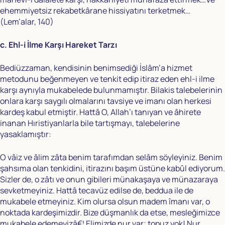
ehemmiyetsiz rekabetkârane hissiyatını terketmek…
(Lem’alar, 140)
c. Ehl-i İlme Karşı Hareket Tarzı
Bediüzzaman, kendisinin benimsediği İslâm’a hizmet
metodunu beğenmeyen ve tenkit edip itiraz eden ehl-i ilme
karşı aynıyla mukabelede bulunmamıştır. Bilakis talebelerinin
onlara karşı saygılı olmalarını tavsiye ve imanı olan herkesi
kardeş kabul etmiştir. Hattâ O, Allah’ı tanıyan ve âhirete
inanan Hıristiyanlarla bile tartışmayı, talebelerine
yasaklamıştır:
O vâiz ve âlim zâta benim tarafımdan selâm söyleyiniz. Benim
şahsıma olan tenkidini, itirazını başım üstüne kabûl ediyorum.
Sizler de, o zâtı ve onun gibileri münakaşaya ve münazaraya
sevketmeyiniz. Hattâ tecavüz edilse de, beddua ile de
mukabele etmeyiniz. Kim olursa olsun madem îmanı var, o
noktada kardeşimizdir. Bize düşmanlık da etse, mesleğimizce
mukabele edemeyizâ€¦ Elimizde nur var; topuz yok! Nur