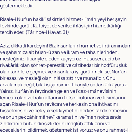
göstermektedir.
Risale-i Nur’un hakikî şâkirtleri hizmet-i îmâniyeyi her şeyin
fevkinde görür. Kutbiyet de verilse ihlâs için hizmetkârlığı
tercih eder. (Târihçe-i Hayat, 31)
Aziz, dikkatli kardeşim! Biz insanların hürmet ve ihtiramından
ve şahsımıza ait hüsn-ü zan ve ikram ve tahsinlerinden,
mesleğimiz itibariyle cidden kaçıyoruz. Hususen, acip bir
riyakârlık olan şöhret-perestlik ve câzibedar bir hodfüruşluk
olan tarihlere geçmek ve insanlara iyi görünmek ise, Nur’un
bir esası ve mesleği olan ihlâsa zıttır ve münafidir. Onu
arzulamak değil, bilâkis şahsımız itibariyle ondan ürküyoruz.
Yalnız, Kur’ân’ın feyzinden gelen ve i’caz-ı mânevîsinin
lemeatı olan ve hakikatlarının tefsiri bulunan ve tılsımlarını
açan Risale-i Nur’un revâcını ve herkesin ona ihtiyacını
hissetmesini ve pek yüksek kıymetini herkes takdir etmesini
ve onun pek zâhir mânevî keramatını ve îman noktasında,
zındıkanın bütün dinsizliklerini mağlûb ettiklerini ve
edeceklerini bildirmek, göstermek istiyoruz; ve onu rahmet-i