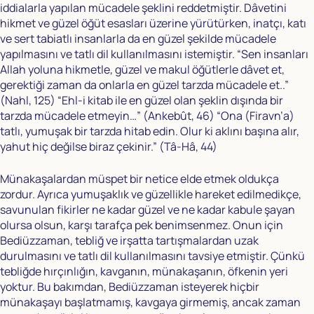
iddialarla yapılan mücadele şeklini reddetmiştir. Dâvetini
hikmet ve güzel öğüt esasları üzerine yürütürken, inatçı, katı
ve sert tabiatlı insanlarla da en güzel şekilde mücadele
yapılmasını ve tatlı dil kullanılmasını istemiştir. “Sen insanları
Allah yoluna hikmetle, güzel ve makul öğütlerle dâvet et,
gerektiği zaman da onlarla en güzel tarzda mücadele et..”
(Nahl, 125) “Ehl-i kitab ile en güzel olan şeklin dışında bir
tarzda mücadele etmeyin…” (Ankebût, 46) “Ona (Firavn’a)
tatlı, yumuşak bir tarzda hitab edin. Olur ki aklını başına alır,
yahut hiç değilse biraz çekinir.” (Tâ-Hâ, 44)
Münakaşalardan müspet bir netice elde etmek oldukça
zordur. Ayrıca yumuşaklık ve güzellikle hareket edilmedikçe,
savunulan fikirler ne kadar güzel ve ne kadar kabule şayan
olursa olsun, karşı tarafça pek benimsenmez. Onun için
Bediüzzaman, tebliğ ve irşatta tartışmalardan uzak
durulmasını ve tatlı dil kullanılmasını tavsiye etmiştir. Çünkü
tebliğde hırçınlığın, kavganın, münakaşanın, öfkenin yeri
yoktur. Bu bakımdan, Bediüzzaman isteyerek hiçbir
münakaşayı başlatmamış, kavgaya girmemiş, ancak zaman