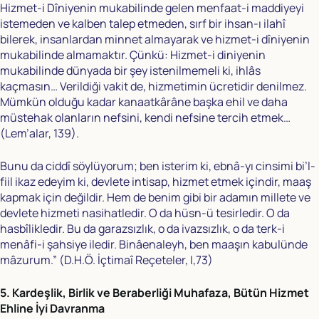
Hizmet-i Dîniyenin mukabilinde gelen menfaat-i maddiyeyi
istemeden ve kalben talep etmeden, sırf bir ihsan-ı ilahî
bilerek, insanlardan minnet almayarak ve hizmet-i dîniyenin
mukabilinde almamaktır. Çünkü: Hizmet-i diniyenin
mukabilinde dünyada bir şey istenilmemeli ki, ihlâs
kaçmasın… Verildiği vakit de, hizmetimin ücretidir denilmez.
Mümkün olduğu kadar kanaatkârâne başka ehil ve daha
müstehak olanların nefsini, kendi nefsine tercih etmek…
(Lem’alar, 139).
Bunu da ciddî söylüyorum; ben isterim ki, ebnâ-yı cinsimi bi’l-
fiil ikaz edeyim ki, devlete intisap, hizmet etmek içindir, maaş
kapmak için değildir. Hem de benim gibi bir adamın millete ve
devlete hizmeti nasihatledir. O da hüsn-ü tesirledir. O da
hasbîlikledir. Bu da garazsızlık, o da ivazsızlık, o da terk-i
menâfi-i şahsiye iledir. Binâenaleyh, ben maaşın kabulünde
mâzurum.” (D.H.Ö. İçtimaî Reçeteler, I,73)
5. Kardeşlik, Birlik ve Beraberliği Muhafaza, Bütün Hizmet
Ehline İyi Davranma