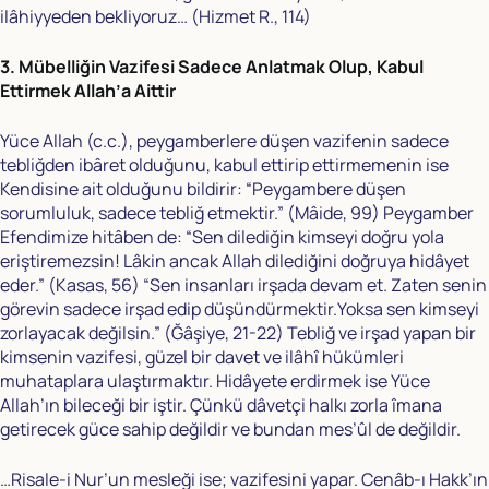
ilâhiyyeden bekliyoruz… (Hizmet R., 114)
3. Mübelliğin Vazifesi Sadece Anlatmak Olup, Kabul
Ettirmek Allah’a Aittir
Yüce Allah (c.c.), peygamberlere düşen vazifenin sadece
tebliğden ibâret olduğunu, kabul ettirip ettirmemenin ise
Kendisine ait olduğunu bildirir: “Peygambere düşen
sorumluluk, sadece tebliğ etmektir.” (Mâide, 99) Peygamber
Efendimize hitâben de: “Sen dilediğin kimseyi doğru yola
eriştiremezsin! Lâkin ancak Allah dilediğini doğruya hidâyet
eder.” (Kasas, 56) “Sen insanları irşada devam et. Zaten senin
görevin sadece irşad edip düşündürmektir.Yoksa sen kimseyi
zorlayacak değilsin.” (Ğâşiye, 21-22) Tebliğ ve irşad yapan bir
kimsenin vazifesi, güzel bir davet ve ilâhî hükümleri
muhataplara ulaştırmaktır. Hidâyete erdirmek ise Yüce
Allah’ın bileceği bir iştir. Çünkü dâvetçi halkı zorla îmana
getirecek güce sahip değildir ve bundan mes’ûl de değildir.
…Risale-i Nur’un mesleği ise; vazifesini yapar. Cenâb-ı Hakk’ın