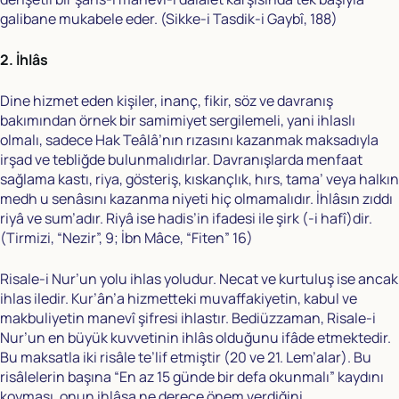
galibane mukabele eder. (Sikke-i Tasdik-i Gaybî, 188)
2. İhlâs
Dine hizmet eden kişiler, inanç, fikir, söz ve davranış
bakımından örnek bir samimiyet sergilemeli, yani ihlaslı
olmalı, sadece Hak Teâlâ’nın rızasını kazanmak maksadıyla
irşad ve tebliğde bulunmalıdırlar. Davranışlarda menfaat
sağlama kastı, riya, gösteriş, kıskançlık, hırs, tama’ veya halkın
medh u senâsını kazanma niyeti hiç olmamalıdır. İhlâsın zıddı
riyâ ve sum’adır. Riyâ ise hadis’in ifadesi ile şirk (-i hafî)dir.
(Tirmizi, “Nezir”, 9; İbn Mâce, “Fiten” 16)
Risale-i Nur’un yolu ihlas yoludur. Necat ve kurtuluş ise ancak
ihlas iledir. Kur’ân’a hizmetteki muvaffakiyetin, kabul ve
makbuliyetin manevî şifresi ihlastır. Bediüzzaman, Risale-i
Nur’un en büyük kuvvetinin ihlâs olduğunu ifâde etmektedir.
Bu maksatla iki risâle te’lif etmiştir (20 ve 21. Lem’alar). Bu
risâlelerin başına “En az 15 günde bir defa okunmalı” kaydını
koyması, onun ihlâsa ne derece önem verdiğini