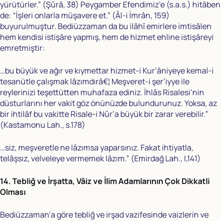
yürütürler.” (Şûrâ, 38) Peygamber Efendimiz’e (s.a.s.) hitâben
de: “İşleri onlarla müşavere et.” (Âl-i İmrân, 159)
buyurulmuştur. Bediüzzaman da bu ilâhî emirlere imtisâlen
hem kendisi istişâre yapmış, hem de hizmet ehline istişâreyi
emretmiştir:
…bu büyük ve ağır ve kıymettar hizmet-i Kur’âniyeye kemal-i
tesanütle çalışmak lâzımdırâ€¦ Meşveret-i şer’iyye ile
reylerinizi teşettütten muhafaza ediniz. İhlâs Risalesi’nin
düsturlarını her vakit göz önünüzde bulundurunuz. Yoksa, az
bir ihtilâf bu vakitte Risale-i Nûr’a büyük bir zarar verebilir.”
(Kastamonu Lah., s.178)
…siz, meşveretle ne lâzımsa yaparsınız. Fakat ihtiyatla,
telâşsız, velveleye vermemek lâzım.” (Emirdağ Lah., I,141)
14. Tebliğ ve İrşatta, Vâiz ve İlim Adamlarının Çok Dikkatli
Olması
Bediüzzaman’a göre tebliğ ve irşad vazifesinde vaizlerin ve