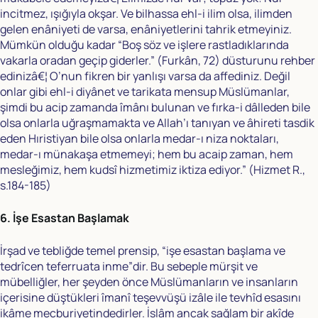
incitmez, ışığıyla okşar. Ve bilhassa ehl-i ilim olsa, ilimden
gelen enâniyeti de varsa, enâniyetlerini tahrik etmeyiniz.
Mümkün olduğu kadar “Boş söz ve işlere rastladıklarında
vakarla oradan geçip giderler.” (Furkân, 72) düsturunu rehber
edinizâ€¦ O’nun fikren bir yanlışı varsa da affediniz. Değil
onlar gibi ehl-i diyânet ve tarikata mensup Müslümanlar,
şimdi bu acip zamanda îmânı bulunan ve fırka-i dâlleden bile
olsa onlarla uğraşmamakta ve Allah’ı tanıyan ve âhireti tasdik
eden Hıristiyan bile olsa onlarla medar-ı niza noktaları,
medar-ı münakaşa etmemeyi; hem bu acaip zaman, hem
mesleğimiz, hem kudsî hizmetimiz iktiza ediyor.” (Hizmet R.,
s.184-185)
6. İşe Esastan Başlamak
İrşad ve tebliğde temel prensip, “işe esastan başlama ve
tedrîcen teferruata inme”dir. Bu sebeple mürşit ve
mübelliğler, her şeyden önce Müslümanların ve insanların
içerisine düştükleri îmanî teşevvüşü izâle ile tevhîd esasını
ikâme mecburiyetindedirler. İslâm ancak sağlam bir akîde