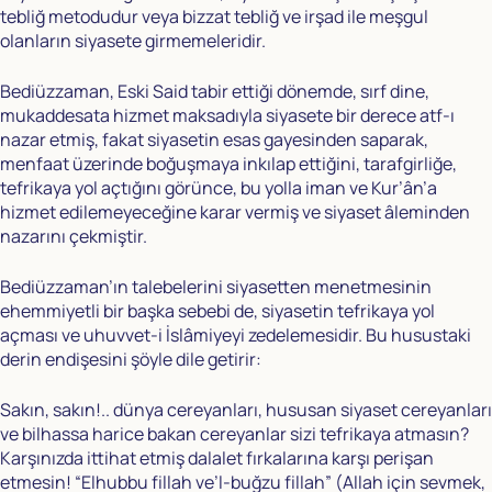
tebliğ metodudur veya bizzat tebliğ ve irşad ile meşgul
olanların siyasete girmemeleridir.
Bediüzzaman, Eski Said tabir ettiği dönemde, sırf dine,
mukaddesata hizmet maksadıyla siyasete bir derece atf-ı
nazar etmiş, fakat siyasetin esas gayesinden saparak,
menfaat üzerinde boğuşmaya inkılap ettiğini, tarafgirliğe,
tefrikaya yol açtığını görünce, bu yolla iman ve Kur’ân’a
hizmet edilemeyeceğine karar vermiş ve siyaset âleminden
nazarını çekmiştir.
Bediüzzaman’ın talebelerini siyasetten menetmesinin
ehemmiyetli bir başka sebebi de, siyasetin tefrikaya yol
açması ve uhuvvet-i İslâmiyeyi zedelemesidir. Bu husustaki
derin endişesini şöyle dile getirir:
Sakın, sakın!.. dünya cereyanları, hususan siyaset cereyanları
ve bilhassa harice bakan cereyanlar sizi tefrikaya atmasın?
Karşınızda ittihat etmiş dalalet fırkalarına karşı perişan
etmesin! “Elhubbu fillah ve’l-buğzu fillah” (Allah için sevmek,