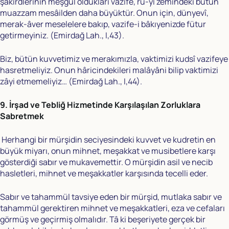
şâkirdlerinin meşgul oldukları vazife, rû-yi zemindeki bütün
muazzam mesâilden daha büyüktür. Onun için, dünyevî,
merak-âver meselelere bakıp, vazife-i bâkıyenizde fütur
getirmeyiniz. (Emirdağ Lah., I,43).
Biz, bütün kuvvetimiz ve merakımızla, vaktimizi kudsî vazifeye
hasretmeliyiz. Onun hâricindekileri malâyâni bilip vaktimizi
zâyi etmemeliyiz… (Emirdağ Lah., I,44).
9. İrşad ve Tebliğ Hizmetinde Karşılaşılan Zorluklara
Sabretmek
Herhangi bir mürşidin seciyesindeki kuvvet ve kudretin en
büyük miyarı, onun mihnet, meşakkat ve musibetlere karşı
gösterdiği sabır ve mukavemettir. O mürşidin asil ve necib
hasletleri, mihnet ve meşakkatler karşısında tecelli eder.
Sabır ve tahammül tavsiye eden bir mürşid, mutlaka sabır ve
tahammül gerektiren mihnet ve meşakkatleri, eza ve cefaları
görmüş ve geçirmiş olmalıdır. Tâ ki beşeriyete gerçek bir