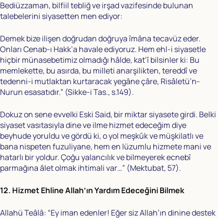
Bediüzzaman, bilfiil tebliğ ve irşad vazifesinde bulunan
talebelerini siyasetten men ediyor:
Demek bize ilişen doğrudan doğruya îmâna tecavüz eder.
Onları Cenab-ı Hakk’a havale ediyoruz. Hem ehl-i siyasetle
hiçbir münasebetimiz olmadığı hâlde, kat’î bilsinler ki: Bu
memlekette, bu asırda, bu milleti anarşilikten, tereddî ve
tedenni-i mutlaktan kurtaracak yegâne çâre, Risâletü’n-
Nurun esasatıdır.” (Sikke-i Tas., s.149).
Dokuz on sene evvelki Eski Said, bir miktar siyasete girdi. Belki
siyaset vasıtasıyla dine ve ilme hizmet edeceğim diye
beyhude yoruldu ve gördü ki, o yol meşkûk ve müşkilatlı ve
bana nispeten fuzuliyane, hem en lüzumlu hizmete mani ve
hatarlı bir yoldur. Çoğu yalancılık ve bilmeyerek ecnebî
parmağına âlet olmak ihtimali var…” (Mektubat, 57).
12. Hizmet Ehline Allah’ın Yardım Edeceğini Bilmek
Allahü Teâlâ: “Ey iman edenler! Eğer siz Allah’ın dinine destek