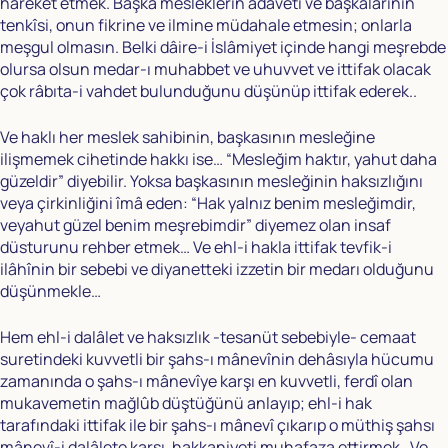
hareket etmek. Başka mesleklerin adâveti ve başkalarının
tenkîsi, onun fikrine ve ilmine müdahale etmesin; onlarla
meşgul olmasın. Belki dâire-i İslâmiyet içinde hangi meşrebde
olursa olsun medar-ı muhabbet ve uhuvvet ve ittifak olacak
çok râbıta-i vahdet bulunduğunu düşünüp ittifak ederek..
Ve haklı her meslek sahibinin, başkasının mesleğine
ilişmemek cihetinde hakkı ise… “Mesleğim haktır, yahut daha
güzeldir” diyebilir. Yoksa başkasının mesleğinin haksızlığını
veya çirkinliğini îmâ eden: “Hak yalnız benim mesleğimdir,
veyahut güzel benim meşrebimdir” diyemez olan insaf
düsturunu rehber etmek… Ve ehl-i hakla ittifak tevfik-i
ilâhînin bir sebebi ve diyanetteki izzetin bir medarı olduğunu
düşünmekle…
Hem ehl-i dalâlet ve haksızlık -tesanüt sebebiyle- cemaat
suretindeki kuvvetli bir şahs-ı mânevînin dehâsıyla hücumu
zamanında o şahs-ı mânevîye karşı en kuvvetli, ferdî olan
mukavemetin mağlûb düştüğünü anlayıp; ehl-i hak
tarafındaki ittifak ile bir şahs-ı mânevî çıkarıp o müthiş şahsı
mânevî-i dalâlete karşı, hakkaniyeti muhafaza ettirmek…Ve