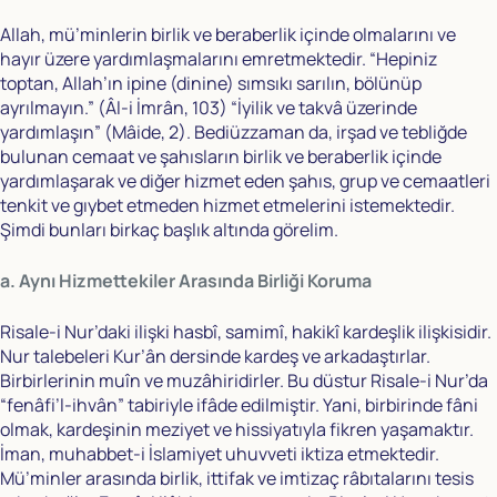
Allah, mü’minlerin birlik ve beraberlik içinde olmalarını ve
hayır üzere yardımlaşmalarını emretmektedir. “Hepiniz
toptan, Allah’ın ipine (dinine) sımsıkı sarılın, bölünüp
ayrılmayın.” (Âl-i İmrân, 103) “İyilik ve takvâ üzerinde
yardımlaşın” (Mâide, 2). Bediüzzaman da, irşad ve tebliğde
bulunan cemaat ve şahısların birlik ve beraberlik içinde
yardımlaşarak ve diğer hizmet eden şahıs, grup ve cemaatleri
tenkit ve gıybet etmeden hizmet etmelerini istemektedir.
Şimdi bunları birkaç başlık altında görelim.
a. Aynı Hizmettekiler Arasında Birliği Koruma
Risale-i Nur’daki ilişki hasbî, samimî, hakikî kardeşlik ilişkisidir.
Nur talebeleri Kur’ân dersinde kardeş ve arkadaştırlar.
Birbirlerinin muîn ve muzâhiridirler. Bu düstur Risale-i Nur’da
“fenâfi’l-ihvân” tabiriyle ifâde edilmiştir. Yani, birbirinde fâni
olmak, kardeşinin meziyet ve hissiyatıyla fikren yaşamaktır.
İman, muhabbet-i İslamiyet uhuvveti iktiza etmektedir.
Mü’minler arasında birlik, ittifak ve imtizaç râbıtalarını tesis