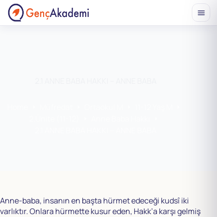
Skip
to
content
2.1 ANNE BABA HAKKI – ANNE BABA
Home
Müfredat
Ortaokul M
11-12 Yaş M
2.Ünite (11-12)
Anne Baba Hakkı
2.1 ANNE BABA HAKKI – ANNE BABA
Anne-baba, insanın en başta hürmet edeceği kudsî iki
varlıktır. Onlara hürmette kusur eden, Hakk’a karşı gelmiş