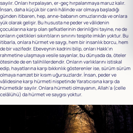
sayılır. Onları hırpalayan, er-geç hırpalanmaya maruz kalır.
İnsan, daha küçük bir canlı hâlinde var olmaya başladığı
günden itibaren, hep, anne-babanın omuzlarında ve onlara
yük olarak gelişir. Bu hususta ne peder ve vâlidenin
çocuklarına karşı olan şefkatlerinin derinliğini tayine, ne de
onların çektikleri sıkıntıların sınırını tespite imkân yoktur. Bu
itibarla, onlara hürmet ve saygı, hem bir insanlık borcu, hem
de bir vazifedir. Ebeveynin kadrini bilip, onları Hakk’ın
rahmetine ulaşmaya vesile sayanlar, bu dünyada da, öteler
ötesinde de en talihlilerdendir. Onların varlıklarını istiskal
edip, hayatlarına karşı bıkkınlık gösterenler ise, sürüm sürüm
olmaya namzet bir kısım uğursuzlardır. İnsan, peder ve
vâlidesine karşı hürmeti nispetinde Yaratıcısına karşı da
hürmetkâr sayılır. Onlara hürmeti olmayanın, Allah’a (celle
celâlühü) da hürmet ve saygısı yoktur.