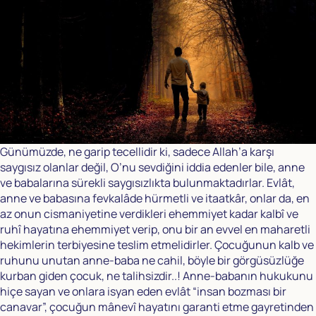
Günümüzde, ne garip tecellidir ki, sadece Allah’a karşı
saygısız olanlar değil, O’nu sevdiğini iddia edenler bile, anne
ve babalarına sürekli saygısızlıkta bulunmaktadırlar. Evlât,
anne ve babasına fevkalâde hürmetli ve itaatkâr, onlar da, en
az onun cismaniyetine verdikleri ehemmiyet kadar kalbî ve
ruhî hayatına ehemmiyet verip, onu bir an evvel en maharetli
hekimlerin terbiyesine teslim etmelidirler. Çocuğunun kalb ve
ruhunu unutan anne-baba ne cahil, böyle bir görgüsüzlüğe
kurban giden çocuk, ne talihsizdir..! Anne-babanın hukukunu
hiçe sayan ve onlara isyan eden evlât “insan bozması bir
canavar”, çocuğun mânevî hayatını garanti etme gayretinden