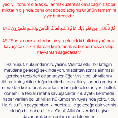
yedi yıl, tohum olarak kullanmak üzere saklayacağınız az bir
miktarın dışında, daha önce depoladığınız ürünün tamamını
yiyip bitirecektir.
ثُمَّ يَأْتٖي مِنْ بَعْدِ ذٰلِكَ عَامٌ فٖيهِ يُغَاثُ النَّاسُ وَفٖيهِ يَعْصِرُونَ ﴿٤٩
49. “Sonra onun ardından bir yıl gelecek ki halk bol yağmura
kavuşacak, sıkıntılardan kurtulacak ve bol bol meyve sıkıp,
hayvanları sağacaklar.”
Hz. Yûsuf, hükümdarın rüyasını, Mısır’da etkili bir kıtlığın
meydana geleceği şeklinde yorumladıktan sonra alınması
gereken tedbirleri de anlatıyor. Eğer Mısır, bolluk yıllarını
iktisatlı bir şekilde değerlendirebilirse kıtlık yıllarında perişan
olmaktan kurtulacak ve arkasından gelecek olan yeni bolluk
dönemi ile tekrar refaha kavuşacaktır. 49. ayet-i kerimede
haber verilen bolluk yılları hükümdarın rüyasında yoktur, bu
Hz. Yusuf’un peygamberlik mucizesi ile geleceğe dair vermiş
olduğu bir haberdir. Hz. Yûsuf, Allah’ın verdiği bilgiye
dayanarak bunu onlara müjdelemiştir.