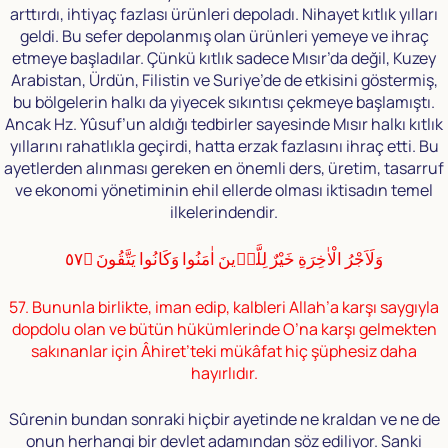
arttırdı, ihtiyaç fazlası ürünleri depoladı. Nihayet kıtlık yılları
geldi. Bu sefer depolanmış olan ürünleri yemeye ve ihraç
etmeye başladılar. Çünkü kıtlık sadece Mısır’da değil, Kuzey
Arabistan, Ürdün, Filistin ve Suriye’de de etkisini göstermiş,
bu bölgelerin halkı da yiyecek sıkıntısı çekmeye başlamıştı.
Ancak Hz. Yûsuf’un aldığı tedbirler sayesinde Mısır halkı kıtlık
yıllarını rahatlıkla geçirdi, hatta erzak fazlasını ihraç etti. Bu
ayetlerden alınması gereken en önemli ders, üretim, tasarruf
ve ekonomi yönetiminin ehil ellerde olması iktisadın temel
ilkelerindendir.
وَلَاَجْرُ الْاٰخِرَةِ خَيْرٌ لِلَّذٖينَ اٰمَنُوا وَكَانُوا يَتَّقُونَ ﴿٥٧
57. Bununla birlikte, iman edip, kalbleri Allah’a karşı saygıyla
dopdolu olan ve bütün hükümlerinde O’na karşı gelmekten
sakınanlar için Âhiret’teki mükâfat hiç şüphesiz daha
hayırlıdır.
Sûrenin bundan sonraki hiçbir ayetinde ne kraldan ve ne de
onun herhangi bir devlet adamından söz ediliyor. Sanki