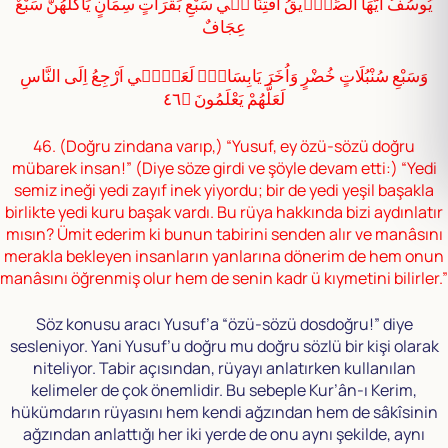
يُوسُفُ اَيُّهَا الصِّدّٖيقُ اَفْتِنَا فٖي سَبْعِ بَقَرَاتٍ سِمَانٍ يَأْكُلُهُنَّ سَبْعٌ
عِجَافٌ
وَسَبْعِ سُنْبُلَاتٍ خُضْرٍ وَاُخَرَ يَابِسَاتٍۙ لَعَلّٖٓي اَرْجِعُ اِلَى النَّاسِ
لَعَلَّهُمْ يَعْلَمُونَ ﴿٤٦
46. (Doğru zindana varıp,) “Yusuf, ey özü-sözü doğru
mübarek insan!” (Diye söze girdi ve şöyle devam etti:) “Yedi
semiz ineği yedi zayıf inek yiyordu; bir de yedi yeşil başakla
birlikte yedi kuru başak vardı. Bu rüya hakkında bizi aydınlatır
mısın? Ümit ederim ki bunun tabirini senden alır ve manâsını
merakla bekleyen insanların yanlarına dönerim de hem onun
manâsını öğrenmiş olur hem de senin kadr ü kıymetini bilirler.”
Söz konusu aracı Yusuf’a “özü-sözü dosdoğru!” diye
sesleniyor. Yani Yusuf’u doğru mu doğru sözlü bir kişi olarak
niteliyor. Tabir açısından, rüyayı anlatırken kullanılan
kelimeler de çok önemlidir. Bu sebeple Kur’ân-ı Kerim,
hükümdarın rüyasını hem kendi ağzından hem de sâkîsinin
ağzından anlattığı her iki yerde de onu aynı şekilde, aynı