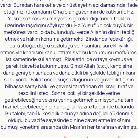
vardı. Buradan hareketle ve bir üst ayetin açıklamasında ifade
ettiğimiz hükümdarın O’na olan güveninin de katkısı ile Hz.
Yusuf, söz konusu misyonun gerektirdiği tüm nitelikleri
üzerinde taşıdığını söylüyordu. Hz. Yusuf’un çok büyük bir
mefkûresi vardı, o da bulunduğu yerde Allah’ın dinini tebliğ
etmek ve hâkim konuma getirmekti. Zindanda fedakârlığı,
dürüstlüğü, doğru sözlülüğü ve insanlara sürekli iyilik
etmesiyle kendisini kabul ettirmiş ve bu konumunu mefkûresi
istikametinde kullanmıştı. Risaletini de ortaya koymuş ve
gerekli davette bulunmuştu. Şimdi Allah (c.c.), kendisine
daha geniş bir sahada ve daha etkili bir şekilde tebliğ imkânı
sunuyordu. Fakat önce, suçsuzluğunun ve güvenilirliğinin
bilhassa saray halkı ve çevresi tarafından da ikrar, itiraf ve
tescilini istedi. Sonra, çok iyi bir şekilde yerine
getirebileceğine ve onu yerine getirmekle misyonuna tam
hizmet edebileceğine inandığı bir vazife talebinde bulundu.
Bu talebi, tabiî ki kesinlikle dünya adına değildi. Yüklenmiş
olduğu bu vazife sayesinde dinine davet etme imkânını
bulmuş, yönetimi sırasında din Mısır’ın her tarafına yayılmıştı.