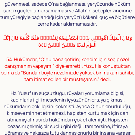
güvenmesi, sadece O’na bağlanması, yeryüzünde hüküm
süren güçleri umursamaması ve Allah’ın sebepler zincirine
tüm yüreğiyle bağlandığı için yeryüzü kökenli güç ve ölçütlere
zerre kadar aldırmamasıdır.
وَقَالَ الْمَلِكُ ائْتُونٖي بِهٖٓ اَسْتَخْلِصْهُ لِنَفْسٖيۚ فَلَمَّا كَلَّمَهُ قَالَ اِنَّكَ
الْيَوْمَ لَدَيْنَا مَكٖينٌ اَمٖينٌ ﴿٥٤
54. Hükümdar, “O’nu bana getirin; kendim için seçip özel
danışmanım yapayım!” diye emretti. Yusuf’la konuştuktan
sonra da “Bundan böyle nezdimizde yüksek bir makam sahibi,
tam itimat edilen bir müsteşarsın.” dedi.
Hz. Yusuf un suçsuzluğu, rüyaları yorumlama bilgisi,
kadınlarla ilgili meselenin içyüzünün ortaya çıkması,
hükümdarın çok ilgisini çekmişti. Ayrıca O’nun onurluluğu,
kimseye minnet etmemesi, hapisten kurtulmak için can
atmamış olması da hükümdarı çok etkilemişti. Hapisten
cezasını çekmiş bir suçlu gibi değil, tam tersine, iftiraya
uğramış ve haksızca tutuklanmış onurlu bir insana yaraşır