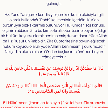
gelmişti.
Hz. Yusuf’un gerek kendisiyle gerekse kralın elçisiyle ilgili
olarak kullandığı “Rabb” kelimesinin içeriğini Kur’an
bütünüyle bize aktarmış bulunuyor. Hükümdar, söz konusu
elçinin rabbidir. Zira bu kimse kralı, otoritesine boyun eğdiği
bir hüküm koyucu olarak benimsemiş durumdadır. Yüce Allah
da Hz. Yusuf un Rabbidir. Zira O, otoritesine boyun eğilecek
hüküm koyucu olarak yüce Allah’ı benimsemiş durumdadır.
Ne şartta olursa olsun O’ndan başkasının önünde boyun
eğmeyecektir.
قَالَ مَا خَطْبُكُنَّ اِذْ رَاوَدْتُنَّ يُوسُفَ عَنْ نَفْسِهٖؕ قُلْنَ حَاشَ لِلّٰهِ مَا
عَلِمْنَا عَلَيْهِ مِنْ سُٓوءٍؕ
قَالَتِ امْرَاَتُ الْعَزٖيزِ الْـٰٔنَ حَصْحَصَ الْحَقُّؗ اَنَا۬ رَاوَدْتُهُ عَنْ
نَفْسِهٖ وَاِنَّهُ لَمِنَ الصَّادِقٖينَ ﴿٥١
51. Hükümdar, (kadınları toplayıp,) “Ne idi Yusuf’la aranızda
geçen? O’nun nefsinden murat almak istediğinizde Yusuf size