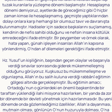
tuzak kuranlarla yüzleşme dönemi başlamıştır. Hesaplaşma
dönemi demiyoruz, ayetlerde de göreceğimiz gibi O hiçbir
zaman kimse ile hesaplaşmamış, geçmişte yaptıklarından
dolayı onlara karşı herhangi bir olumsuz tavır ve davranışta
bulunmamıştır. Hadiseler için sadece başkalarını suçlamamış,
kendinin de nefis sahibi olduğunu ve nefsin insana kötülük
emredeceğini ifade etmiştir. Bir peygamber ve örnek olarak,
hata yapan, günah işleyen insanları Allah’ın kapısına
yönlendirmiş, O’ndan af dilemeleri gerektiğini ifade etmiştir.
Hz. Yusuf’un kişiliğinin, başından geçen olaylar ve başarıyla
verdiği sınavlar sonrasında giderek mükemmelleşmiş
olduğunu görüyoruz. Kuşkusuz bu mükemmelleşme ve
olgunlaşma, Allah’ın bu salih kuluna verdiği rabbânî eğitimin
gölgesi altında gerçekleşmiştir. Bu eğitimin amacı;
Ortadoğu’nun o günlerdeki en önemli başkentinde bir
taraftan yüklendiği ilahi misyona hazırlarken, bir yanda da zor
bir dönemde bir devleti yönetmek için hazırlanmasıdır. Bu yeni
dönemde onda gözlemlediğimiz özellikler; Allah’a dayanması,
mutmain olması, gönlünün O’nun huzuruyla dolması, O’na