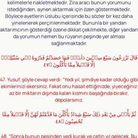
kelimelerle nakletmektedir. Zira aracı bunun yorumunu
istediğinden, aynen aktarmak için özen göstermektedir.
Böylece ayetlerin üslubu içerisinde bu sözler bir kez daha
yinelenerek perçinlenmektedir. Bununla bir yandan
aktarımcının gösterdiği özene dikkat çekilmekte, diğer yandan
da yorumun hemen bu rüyanın peşinde yer alması
sağlanmaktadır.
قَالَ تَزْرَعُونَ سَبْعَ سِنٖينَ دَاَباًۚ فَمَا حَصَدْتُمْ فَذَرُوهُ فٖي سُنْبُلِهٖٓ
اِلَّا قَلٖيلاً مِمَّا تَأْكُلُونَ ﴿٤٧
47. Yusuf, şöyle cevap verdi: “Yedi yıl, şimdiye kadar olduğu gibi
ekinlerinizi ekersiniz. Fakat onu hasat ettiğinizde, yiyeceğiniz
az bir miktarın dışında kalan kısmını başağında bırakır,
depolarsınız.
ثُمَّ يَأْتٖي مِنْ بَعْدِ ذٰلِكَ سَبْعٌ شِدَادٌ يَأْكُلْنَ مَا قَدَّمْتُمْ لَهُنَّ اِلَّا قَلٖيلاً مِمَّا
تُحْصِنُونَ ﴿٤٨
48. “Sonra bunun peşinden yedi kurak ve çetin yıl gelecek. Bu