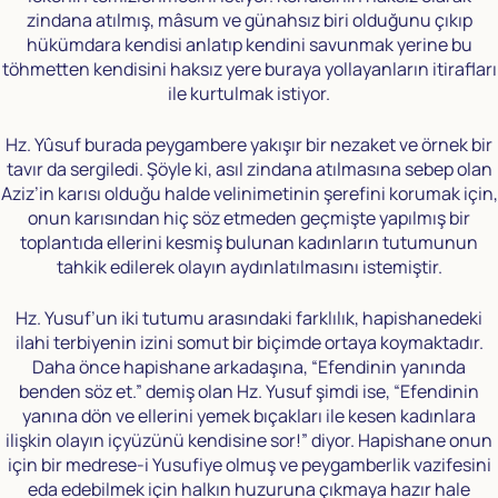
zindana atılmış, mâsum ve günahsız biri olduğunu çıkıp
hükümdara kendisi anlatıp kendini savunmak yerine bu
töhmetten kendisini haksız yere buraya yollayanların itirafları
ile kurtulmak istiyor.
Hz. Yûsuf burada peygambere yakışır bir nezaket ve örnek bir
tavır da sergiledi. Şöyle ki, asıl zindana atılmasına sebep olan
Aziz’in karısı olduğu halde velinimetinin şerefini korumak için,
onun karısından hiç söz etmeden geçmişte yapılmış bir
toplantıda ellerini kesmiş bulunan kadınların tutumunun
tahkik edilerek olayın aydınlatılmasını istemiştir.
Hz. Yusuf’un iki tutumu arasındaki farklılık, hapishanedeki
ilahi terbiyenin izini somut bir biçimde ortaya koymaktadır.
Daha önce hapishane arkadaşına, “Efendinin yanında
benden söz et.” demiş olan Hz. Yusuf şimdi ise, “Efendinin
yanına dön ve ellerini yemek bıçakları ile kesen kadınlara
ilişkin olayın içyüzünü kendisine sor!” diyor. Hapishane onun
için bir medrese-i Yusufiye olmuş ve peygamberlik vazifesini
eda edebilmek için halkın huzuruna çıkmaya hazır hale