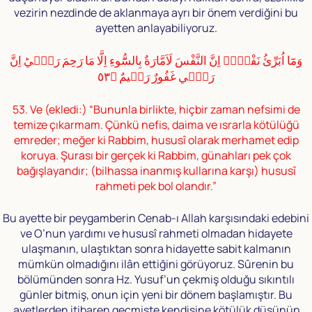
vezirin nezdinde de aklanmaya ayrı bir önem verdiğini bu
ayetten anlayabiliyoruz.
وَمَٓا اُبَرِّئُ نَفْسٖيۚ اِنَّ النَّفْسَ لَاَمَّارَةٌ بِالسُّٓوءِ اِلَّا مَا رَحِمَ رَبّٖيؕ اِنَّ
رَبّٖي غَفُورٌ رَحٖيمٌ ﴿٥٣
53. Ve (ekledi:) “Bununla birlikte, hiçbir zaman nefsimi de
temize çıkarmam. Çünkü nefis, daima ve ısrarla kötülüğü
emreder; meğer ki Rabbim, hususî olarak merhamet edip
koruya. Şurası bir gerçek ki Rabbim, günahları pek çok
bağışlayandır; (bilhassa inanmış kullarına karşı) hususî
rahmeti pek bol olandır.”
Bu ayette bir peygamberin Cenab-ı Allah karşısındaki edebini
ve O’nun yardımı ve hususî rahmeti olmadan hidayete
ulaşmanın, ulaştıktan sonra hidayette sabit kalmanın
mümkün olmadığını ilân ettiğini görüyoruz. Sûrenin bu
bölümünden sonra Hz. Yusuf’un çekmiş olduğu sıkıntılı
günler bitmiş, onun için yeni bir dönem başlamıştır. Bu
ayetlerden itibaren geçmişte kendisine kötülük düşünüp