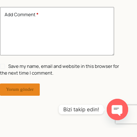
Add Comment
*
Save my name, email and website in this browser for
the next time I comment.
Yorum gönder
Bizi takip edin!
O
p
e