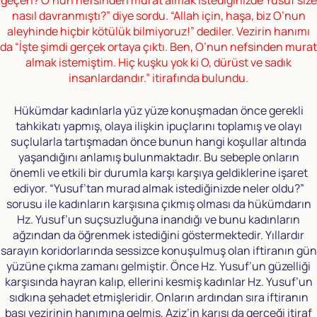
nasıl davranmıştı?” diye sordu. “Allah için, haşa, biz O’nun
aleyhinde hiçbir kötülük bilmiyoruz!” dediler. Vezirin hanımı
da “İşte şimdi gerçek ortaya çıktı. Ben, O’nun nefsinden murat
almak istemiştim. Hiç kuşku yok ki O, dürüst ve sadık
insanlardandır.” itirafında bulundu.
Hükümdar kadınlarla yüz yüze konuşmadan önce gerekli
tahkikatı yapmış, olaya ilişkin ipuçlarını toplamış ve olayı
suçlularla tartışmadan önce bunun hangi koşullar altında
yaşandığını anlamış bulunmaktadır. Bu sebeple onların
önemli ve etkili bir durumla karşı karşıya geldiklerine işaret
ediyor. “Yusuf’tan murad almak istediğinizde neler oldu?”
sorusu ile kadınların karşısına çıkmış olması da hükümdarın
Hz. Yusuf’un suçsuzluğuna inandığı ve bunu kadınların
ağzından da öğrenmek istediğini göstermektedir. Yıllardır
sarayın koridorlarında sessizce konuşulmuş olan iftiranın gün
yüzüne çıkma zamanı gelmiştir. Önce Hz. Yusuf’un güzelliği
karşısında hayran kalıp, ellerini kesmiş kadınlar Hz. Yusuf’un
sıdkına şehadet etmişleridir. Onların ardından sıra iftiranın
başı vezirinin hanımına gelmiş, Aziz’in karısı da gerçeği itiraf