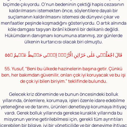
biçimde çıkıyordu. O’nun bedeninin çektiği hapis cezasının
kaldırılmasını istemekten önce, söylentilere dayalı bir
suçlamanın kaldırılmasını istemesi de dünyevi çıkar ve
menfaatler peşinde koşmadığını gösteriyordu. O artık alnında
köle damgası taşıyan ibrânî kökenli bir delikanlı değildi.
Hükümdarın danışmanı konumuna atanmış, zor günlerde
ülkenin kurtarıcısı olacak biri olmuştu.
قَالَ اجْعَلْنٖي عَلٰى خَزَٓائِنِ الْاَرْضِۚ اِنّٖي حَفٖيظٌ عَلٖيمٌ ﴿٥٥
55. Yusuf, “Beni bu ülkede hazinelerin başına getir. Çünkü
ben, her bakımdan güvenilir, onları çok iyi koruyacak ve bu işi
de çok iyi bilen biriyim.” teklifinde bulundu.
Gelecek kriz döneminde ve bunun öncesindeki bolluk
yıllarında, önlemlere, korumaya, işleri özenle idare edebilme
yeteneğine ve de tarımı, ürünleri denetleyip korumaya ihtiyaç
vardı. Gerek bolluk yıllarında gerekse kuraklık yıllarında bu
misyonun yerine getirilebilmesi için, gerekli tüm ayrıntıları
içerebilen bir bilgiye, iyi bir yöneticiliğe ve bir deneyime ihtiyaç