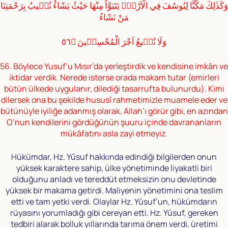
وَكَذٰلِكَ مَكَّنَّا لِيُوسُفَ فِي الْاَرْضِۚ يَتَبَوَّاُ مِنْهَا حَيْثُ يَشَٓاءُؕ نُصٖيبُ بِرَحْمَتِنَا
مَنْ نَشَٓاءُ
وَلَا نُضٖيعُ اَجْرَ الْمُحْسِنٖينَ ﴿٥٦
56. Böylece Yusuf’u Mısır’da yerleştirdik ve kendisine imkân ve
iktidar verdik. Nerede isterse orada makam tutar (emirleri
bütün ülkede uygulanır, dilediği tasarrufta bulunurdu). Kimi
dilersek ona bu şekilde hususî rahmetimizle muamele eder ve
bütünüyle iyiliğe adanmış olarak, Allah’ı görür gibi, en azından
O’nun kendilerini gördüğünün şuuru içinde davrananların
mükâfatını asla zayi etmeyiz.
Hükümdar, Hz. Yûsuf hakkında edindiği bilgilerden onun
yüksek karaktere sahip, ülke yönetiminde liyakatli biri
olduğunu anladı ve tereddüt etmeksizin onu devletinde
yüksek bir makama getirdi. Maliyenin yönetimini ona teslim
etti ve tam yetki verdi. Olaylar Hz. Yûsuf’un, hükümdarın
rüyasını yorumladığı gibi cereyan etti. Hz. Yûsuf, gereken
tedbiri alarak bolluk yıllarında tarıma önem verdi, üretimi