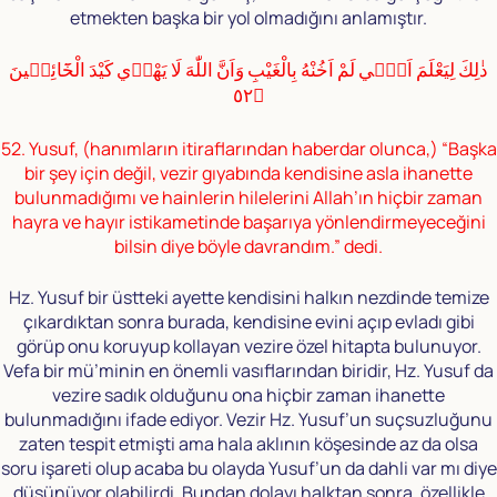
etmekten başka bir yol olmadığını anlamıştır.
ذٰلِكَ لِيَعْلَمَ اَنّٖي لَمْ اَخُنْهُ بِالْغَيْبِ وَاَنَّ اللّٰهَ لَا يَهْدٖي كَيْدَ الْخَٓائِنٖينَ
﴿٥٢
52. Yusuf, (hanımların itiraflarından haberdar olunca,) “Başka
bir şey için değil, vezir gıyabında kendisine asla ihanette
bulunmadığımı ve hainlerin hilelerini Allah’ın hiçbir zaman
hayra ve hayır istikametinde başarıya yönlendirmeyeceğini
bilsin diye böyle davrandım.” dedi.
Hz. Yusuf bir üstteki ayette kendisini halkın nezdinde temize
çıkardıktan sonra burada, kendisine evini açıp evladı gibi
görüp onu koruyup kollayan vezire özel hitapta bulunuyor.
Vefa bir mü’minin en önemli vasıflarından biridir, Hz. Yusuf da
vezire sadık olduğunu ona hiçbir zaman ihanette
bulunmadığını ifade ediyor. Vezir Hz. Yusuf’un suçsuzluğunu
zaten tespit etmişti ama hala aklının köşesinde az da olsa
soru işareti olup acaba bu olayda Yusuf’un da dahli var mı diye
düşünüyor olabilirdi. Bundan dolayı halktan sonra, özellikle