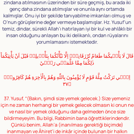
zindana atılmasının üzerinden bir süre geçmiş, bu arada iki
genç daha zindana atılmışlar ve onunla aynı ortamda
kalmışlar. Onu iyi bir şekilde tanıyabilme imkanları olmuş ve
O’nun görüşlerine değer vermeye başlamışlar. Hz. Yusuf’un
temiz, dindar, sürekli Allah’ı hatırlayan iyi bir kul ve ahlâklı bir
insan olduğunu anlayan bu iki delikanlı, ondan rüyalarını
yorumlamasını istemektedir.
قَالَ لَا يَأْتٖيكُمَا طَعَامٌ تُرْزَقَانِهٖٓ اِلَّا نَبَّأْتُكُمَا بِتَأْوٖيلِهٖ قَبْلَ اَنْ يَأْتِيَكُمَاؕ
ذٰلِكُمَا مِمَّا عَلَّمَنٖي رَبّٖيؕ
اِنّٖي تَرَكْتُ مِلَّةَ قَوْمٍ لَا يُؤْمِنُونَ بِاللّٰهِ وَهُمْ بِالْاٰخِرَةِ هُمْ كَافِرُونَۙ
﴿٣٧
37. Yusuf, “(Bakın, şimdi size yemek gelecek.) Size yemeniz
için ne zaman herhangi bir yemek gelecek olmasın ki onun ne
ve nasıl bir yemek olduğunu daha gelmeden önce size
bildirmeyeyim. Bu bilgi, Rabbimin bana öğrettiklerindendir.
Çünkü benim, Allah’a (inanılması gerektiği biçimde)
inanmayan ve Âhiret’i de inkâr içinde bulunan bir halkın