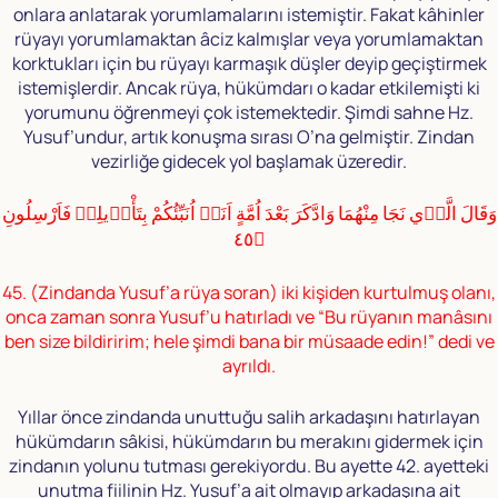
onlara anlatarak yorumlamalarını istemiştir. Fakat kâhinler
rüyayı yorumlamaktan âciz kalmışlar veya yorumlamaktan
korktukları için bu rüyayı karmaşık düşler deyip geçiştirmek
istemişlerdir. Ancak rüya, hükümdarı o kadar etkilemişti ki
yorumunu öğrenmeyi çok istemektedir. Şimdi sahne Hz.
Yusuf’undur, artık konuşma sırası O’na gelmiştir. Zindan
vezirliğe gidecek yol başlamak üzeredir.
وَقَالَ الَّذٖي نَجَا مِنْهُمَا وَادَّكَرَ بَعْدَ اُمَّةٍ اَنَا۬ اُنَبِّئُكُمْ بِتَأْوٖيلِهٖ فَاَرْسِلُونِ
﴿٤٥
45. (Zindanda Yusuf’a rüya soran) iki kişiden kurtulmuş olanı,
onca zaman sonra Yusuf’u hatırladı ve “Bu rüyanın manâsını
ben size bildiririm; hele şimdi bana bir müsaade edin!” dedi ve
ayrıldı.
Yıllar önce zindanda unuttuğu salih arkadaşını hatırlayan
hükümdarın sâkisi, hükümdarın bu merakını gidermek için
zindanın yolunu tutması gerekiyordu. Bu ayette 42. ayetteki
unutma fiilinin Hz. Yusuf’a ait olmayıp arkadaşına ait