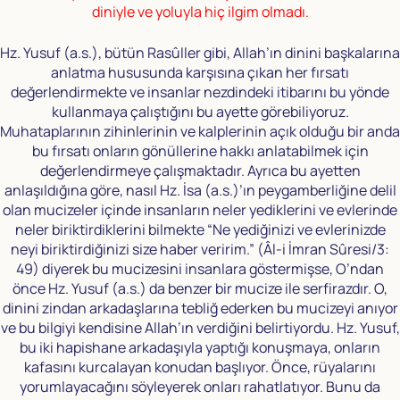
diniyle ve yoluyla hiç ilgim olmadı.
Hz. Yusuf (a.s.), bütün Rasûller gibi, Allah’ın dinini başkalarına
anlatma hususunda karşısına çıkan her fırsatı
değerlendirmekte ve insanlar nezdindeki itibarını bu yönde
kullanmaya çalıştığını bu ayette görebiliyoruz.
Muhataplarının zihinlerinin ve kalplerinin açık olduğu bir anda
bu fırsatı onların gönüllerine hakkı anlatabilmek için
değerlendirmeye çalışmaktadır. Ayrıca bu ayetten
anlaşıldığına göre, nasıl Hz. İsa (a.s.)’ın peygamberliğine delil
olan mucizeler içinde insanların neler yediklerini ve evlerinde
neler biriktirdiklerini bilmekte “Ne yediğinizi ve evlerinizde
neyi biriktirdiğinizi size haber veririm.” (Âl-i İmran Sûresi/3:
49) diyerek bu mucizesini insanlara göstermişse, O’ndan
önce Hz. Yusuf (a.s.) da benzer bir mucize ile serfirazdır. O,
dinini zindan arkadaşlarına tebliğ ederken bu mucizeyi anıyor
ve bu bilgiyi kendisine Allah’ın verdiğini belirtiyordu. Hz. Yusuf,
bu iki hapishane arkadaşıyla yaptığı konuşmaya, onların
kafasını kurcalayan konudan başlıyor. Önce, rüyalarını
yorumlayacağını söyleyerek onları rahatlatıyor. Bunu da