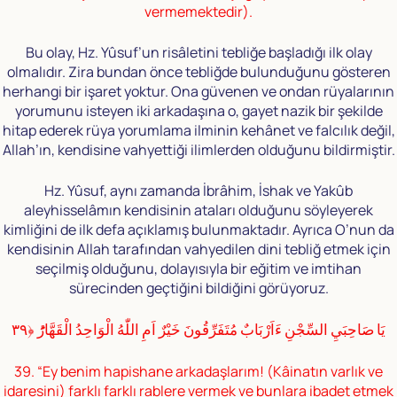
vermemektedir).
Bu olay, Hz. Yûsuf’un risâletini tebliğe başladığı ilk olay
olmalıdır. Zira bundan önce tebliğde bulunduğunu gösteren
herhangi bir işaret yoktur. Ona güvenen ve ondan rüyalarının
yorumunu isteyen iki arkadaşına o, gayet nazik bir şekilde
hitap ederek rüya yorumlama ilminin kehânet ve falcılık değil,
Allah’ın, kendisine vahyettiği ilimlerden olduğunu bildirmiştir.
Hz. Yûsuf, aynı zamanda İbrâhim, İshak ve Yakûb
aleyhisselâmın kendisinin ataları olduğunu söyleyerek
kimliğini de ilk defa açıklamış bulunmaktadır. Ayrıca O’nun da
kendisinin Allah tarafından vahyedilen dini tebliğ etmek için
seçilmiş olduğunu, dolayısıyla bir eğitim ve imtihan
sürecinden geçtiğini bildiğini görüyoruz.
يَا صَاحِبَيِ السِّجْنِ ءَاَرْبَابٌ مُتَفَرِّقُونَ خَيْرٌ اَمِ اللّٰهُ الْوَاحِدُ الْقَهَّارُؕ ﴿٣٩
39. “Ey benim hapishane arkadaşlarım! (Kâinatın varlık ve
idaresini) farklı farklı rablere vermek ve bunlara ibadet etmek