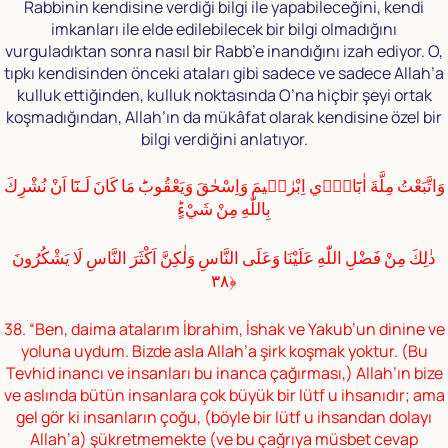
Rabbinin kendisine verdiği bilgi ile yapabileceğini, kendi
imkanları ile elde edilebilecek bir bilgi olmadığını
vurguladıktan sonra nasıl bir Rabb’e inandığını izah ediyor. O,
tıpkı kendisinden önceki ataları gibi sadece ve sadece Allah’a
kulluk ettiğinden, kulluk noktasında O’na hiçbir şeyi ortak
koşmadığından, Allah’ın da mükâfat olarak kendisine özel bir
bilgi verdiğini anlatıyor.
وَاتَّبَعْتُ مِلَّةَ اٰبَٓاءٖٓي اِبْرٰهٖيمَ وَاِسْحٰقَ وَيَعْقُوبَؕ مَا كَانَ لَـنَٓا اَنْ نُشْرِكَ
بِاللّٰهِ مِنْ شَيْءٍؕ
ذٰلِكَ مِنْ فَضْلِ اللّٰهِ عَلَيْنَا وَعَلَى النَّاسِ وَلٰكِنَّ اَكْثَرَ النَّاسِ لَا يَشْكُرُونَ
﴿٣٨
38. “Ben, daima atalarım İbrahim, İshak ve Yakub’un dinine ve
yoluna uydum. Bizde asla Allah’a şirk koşmak yoktur. (Bu
Tevhid inancı ve insanları bu inanca çağırması,) Allah’ın bize
ve aslında bütün insanlara çok büyük bir lütf u ihsanıdır; ama
gel gör ki insanların çoğu, (böyle bir lütf u ihsandan dolayı
Allah’a) şükretmemekte (ve bu çağrıya müsbet cevap