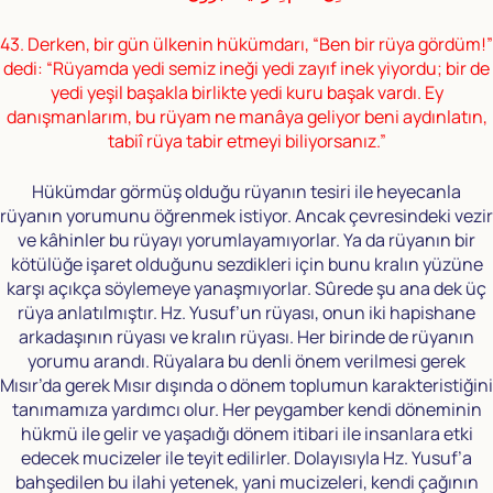
43. Derken, bir gün ülkenin hükümdarı, “Ben bir rüya gördüm!”
dedi: “Rüyamda yedi semiz ineği yedi zayıf inek yiyordu; bir de
yedi yeşil başakla birlikte yedi kuru başak vardı. Ey
danışmanlarım, bu rüyam ne manâya geliyor beni aydınlatın,
tabiî rüya tabir etmeyi biliyorsanız.”
Hükümdar görmüş olduğu rüyanın tesiri ile heyecanla
rüyanın yorumunu öğrenmek istiyor. Ancak çevresindeki vezir
ve kâhinler bu rüyayı yorumlayamıyorlar. Ya da rüyanın bir
kötülüğe işaret olduğunu sezdikleri için bunu kralın yüzüne
karşı açıkça söylemeye yanaşmıyorlar. Sûrede şu ana dek üç
rüya anlatılmıştır. Hz. Yusuf’un rüyası, onun iki hapishane
arkadaşının rüyası ve kralın rüyası. Her birinde de rüyanın
yorumu arandı. Rüyalara bu denli önem verilmesi gerek
Mısır’da gerek Mısır dışında o dönem toplumun karakteristiğini
tanımamıza yardımcı olur. Her peygamber kendi döneminin
hükmü ile gelir ve yaşadığı dönem itibari ile insanlara etki
edecek mucizeler ile teyit edilirler. Dolayısıyla Hz. Yusuf’a
bahşedilen bu ilahi yetenek, yani mucizeleri, kendi çağının