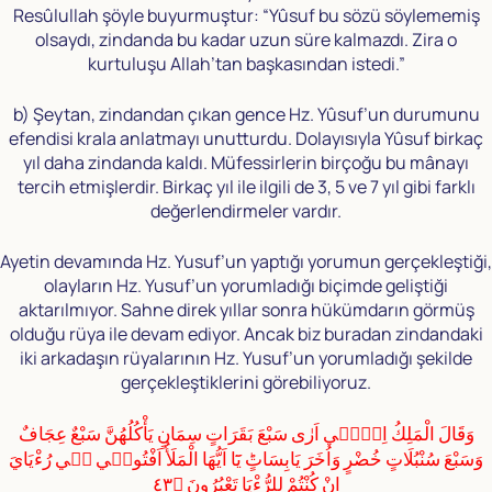
Resûlullah şöyle buyurmuştur: “Yûsuf bu sözü söylememiş
olsaydı, zindanda bu kadar uzun süre kalmazdı. Zira o
kurtuluşu Allah’tan başkasından istedi.”
b) Şeytan, zindandan çıkan gence Hz. Yûsuf’un durumunu
efendisi krala anlatmayı unutturdu. Dolayısıyla Yûsuf birkaç
yıl daha zindanda kaldı. Müfessirlerin birçoğu bu mânayı
tercih etmişlerdir. Birkaç yıl ile ilgili de 3, 5 ve 7 yıl gibi farklı
değerlendirmeler vardır.
Ayetin devamında Hz. Yusuf’un yaptığı yorumun gerçekleştiği,
olayların Hz. Yusuf’un yorumladığı biçimde geliştiği
aktarılmıyor. Sahne direk yıllar sonra hükümdarın görmüş
olduğu rüya ile devam ediyor. Ancak biz buradan zindandaki
iki arkadaşın rüyalarının Hz. Yusuf’un yorumladığı şekilde
gerçekleştiklerini görebiliyoruz.
وَقَالَ الْمَلِكُ اِنّٖٓي اَرٰى سَبْعَ بَقَرَاتٍ سِمَانٍ يَأْكُلُهُنَّ سَبْعٌ عِجَافٌ
وَسَبْعَ سُنْبُلَاتٍ خُضْرٍ وَاُخَرَ يَابِسَاتٍؕ يَٓا اَيُّهَا الْمَلَأُ اَفْتُونٖي فٖي رُءْيَايَ
اِنْ كُنْتُمْ لِلرُّءْيَا تَعْبُرُونَ ﴿٤٣