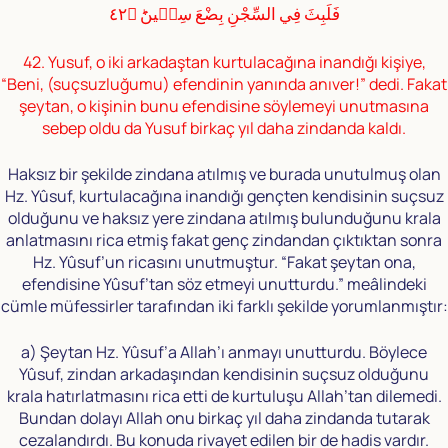
فَلَبِثَ فِي السِّجْنِ بِضْعَ سِنٖينَؕ ﴿٤٢
42. Yusuf, o iki arkadaştan kurtulacağına inandığı kişiye,
“Beni, (suçsuzluğumu) efendinin yanında anıver!” dedi. Fakat
şeytan, o kişinin bunu efendisine söylemeyi unutmasına
sebep oldu da Yusuf birkaç yıl daha zindanda kaldı.
Haksız bir şekilde zindana atılmış ve burada unutulmuş olan
Hz. Yûsuf, kurtulacağına inandığı gençten kendisinin suçsuz
olduğunu ve haksız yere zindana atılmış bulunduğunu krala
anlatmasını rica etmiş fakat genç zindandan çıktıktan sonra
Hz. Yûsuf’un ricasını unutmuştur. “Fakat şeytan ona,
efendisine Yûsuf’tan söz etmeyi unutturdu.” meâlindeki
cümle müfessirler tarafından iki farklı şekilde yorumlanmıştır:
a) Şeytan Hz. Yûsuf’a Allah’ı anmayı unutturdu. Böylece
Yûsuf, zindan arkadaşından kendisinin suçsuz olduğunu
krala hatırlatmasını rica etti de kurtuluşu Allah’tan dilemedi.
Bundan dolayı Allah onu birkaç yıl daha zindanda tutarak
cezalandırdı. Bu konuda rivayet edilen bir de hadis vardır.