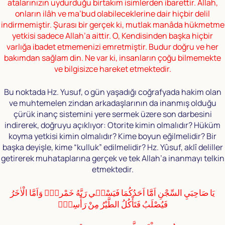
atalarınızın uydurduğu birtakım isimlerden ibarettir. Allah,
onların ilâh ve ma’bud olabileceklerine dair hiçbir delil
indirmemiştir. Şurası bir gerçek ki, mutlak manâda hükmetme
yetkisi sadece Allah’a aittir. O, Kendisinden başka hiçbir
varlığa ibadet etmemenizi emretmiştir. Budur doğru ve her
bakımdan sağlam din. Ne var ki, insanların çoğu bilmemekte
ve bilgisizce hareket etmektedir.
Bu noktada Hz. Yusuf, o gün yaşadığı coğrafyada hakim olan
ve muhtemelen zindan arkadaşlarının da inanmış olduğu
çürük inanç sistemini yere sermek üzere son darbesini
indirerek, doğruyu açıklıyor: Otorite kimin olmalıdır? Hüküm
koyma yetkisi kimin olmalıdır? Kime boyun eğilmelidir? Bir
başka deyişle, kime “kulluk” edilmelidir? Hz. Yûsuf, aklî deliller
getirerek muhataplarına gerçek ve tek Allah’a inanmayı telkin
etmektedir.
يَا صَاحِبَيِ السِّجْنِ اَمَّٓا اَحَدُكُمَا فَيَسْقٖي رَبَّهُ خَمْراًۚ وَاَمَّا الْاٰخَرُ
فَيُصْلَبُ فَتَأْكُلُ الطَّيْرُ مِنْ رَأْسِهٖؕ