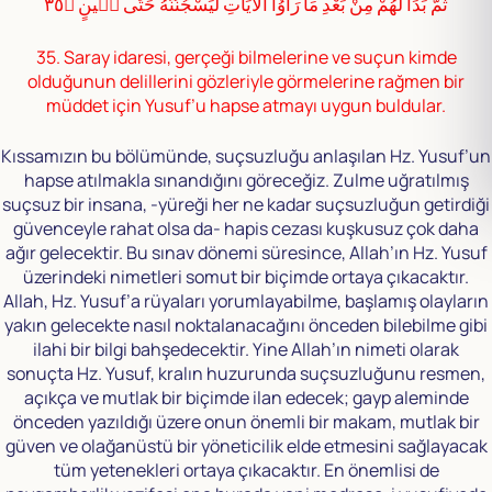
ثُمَّ بَدَا لَهُمْ مِنْ بَعْدِ مَا رَاَوُا الْاٰيَاتِ لَيَسْجُنُنَّهُ حَتّٰى حٖينٍ ﴿٣٥
35. Saray idaresi, gerçeği bilmelerine ve suçun kimde
olduğunun delillerini gözleriyle görmelerine rağmen bir
müddet için Yusuf’u hapse atmayı uygun buldular.
Kıssamızın bu bölümünde, suçsuzluğu anlaşılan Hz. Yusuf’un
hapse atılmakla sınandığını göreceğiz. Zulme uğratılmış
suçsuz bir insana, -yüreği her ne kadar suçsuzluğun getirdiği
güvenceyle rahat olsa da- hapis cezası kuşkusuz çok daha
ağır gelecektir. Bu sınav dönemi süresince, Allah’ın Hz. Yusuf
üzerindeki nimetleri somut bir biçimde ortaya çıkacaktır.
Allah, Hz. Yusuf’a rüyaları yorumlayabilme, başlamış olayların
yakın gelecekte nasıl noktalanacağını önceden bilebilme gibi
ilahi bir bilgi bahşedecektir. Yine Allah’ın nimeti olarak
sonuçta Hz. Yusuf, kralın huzurunda suçsuzluğunu resmen,
açıkça ve mutlak bir biçimde ilan edecek; gayp aleminde
önceden yazıldığı üzere onun önemli bir makam, mutlak bir
güven ve olağanüstü bir yöneticilik elde etmesini sağlayacak
tüm yetenekleri ortaya çıkacaktır. En önemlisi de