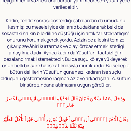
peygamberlik vazifesi ona burada yani medrese-i yusufiyede
verilecektir.
Kadın, tehdit sonrası gösterdiği çabalardan da umudunu
kesmiş; bu mesele iyice dallanıp budaklanarak belki de
sokaktaki halkın bile diline düştüğü için artık “aristokratlığın”
onurunu korumak gerekiyordu. Azizin de ailesini temize
çıkarıp zevâhiri kurtarmak ve olayı örtbas etmek istediği
anlaşılmaktadır. Ayrıca kadın da Yûsuf’un itaatsizliğini
cezalandırmak istemektedir. Bu da suçu köleye yükleyerek
onun belli bir süre hapse atılmasıyla mümkündü. Bu sebeple
bütün delillerin Yûsuf’un günahsız, kadının ise suçlu
olduğunu göstermesine rağmen Aziz ve arkadaşları, Yûsuf’un
bir süre zindana atılmasını uygun gördüler.
وَدَخَلَ مَعَهُ السِّجْنَ فَتَيَانِؕ قَالَ اَحَدُهُمَٓا اِنّٖٓي اَرٰينٖٓي اَعْصِرُ
خَمْراًۚ
وَقَالَ الْاٰخَرُ اِنّٖٓي اَرٰينٖٓي اَحْمِلُ فَوْقَ رَأْسٖي خُبْزاً تَأْكُلُ الطَّيْرُ
مِنْهُؕ نَبِّئْنَا بِتَأْوٖيلِهٖۚ