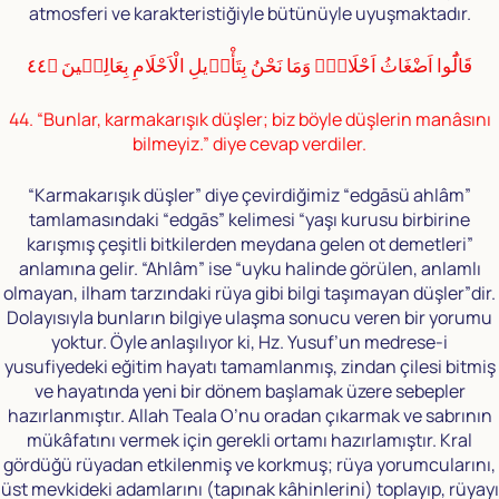
atmosferi ve karakteristiğiyle bütünüyle uyuşmaktadır.
قَالُٓوا اَضْغَاثُ اَحْلَامٍۚ وَمَا نَحْنُ بِتَأْوٖيلِ الْاَحْلَامِ بِعَالِمٖينَ ﴿٤٤
44. “Bunlar, karmakarışık düşler; biz böyle düşlerin manâsını
bilmeyiz.” diye cevap verdiler.
“Karmakarışık düşler” diye çevirdiğimiz “edgāsü ahlâm”
tamlamasındaki “edgās” kelimesi “yaşı kurusu birbirine
karışmış çeşitli bitkilerden meydana gelen ot demetleri”
anlamına gelir. “Ahlâm” ise “uyku halinde görülen, anlamlı
olmayan, ilham tarzındaki rüya gibi bilgi taşımayan düşler”dir.
Dolayısıyla bunların bilgiye ulaşma sonucu veren bir yorumu
yoktur. Öyle anlaşılıyor ki, Hz. Yusuf’un medrese-i
yusufiyedeki eğitim hayatı tamamlanmış, zindan çilesi bitmiş
ve hayatında yeni bir dönem başlamak üzere sebepler
hazırlanmıştır. Allah Teala O’nu oradan çıkarmak ve sabrının
mükâfatını vermek için gerekli ortamı hazırlamıştır. Kral
gördüğü rüyadan etkilenmiş ve korkmuş; rüya yorumcularını,
üst mevkideki adamlarını (tapınak kâhinlerini) toplayıp, rüyayı