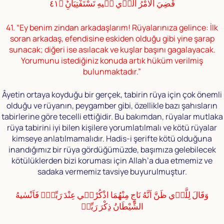
قُضِيَ الْاَمْرُ الَّذٖي فٖيهِ تَسْتَفْتِيَانِؕ ﴿٤١
41. “Ey benim zindan arkadaşlarım! Rüyalarınıza gelince: İlk
soran arkadaş, efendisine eskiden olduğu gibi yine şarap
sunacak; diğeri ise asılacak ve kuşlar başını gagalayacak.
Yorumunu istediğiniz konuda artık hüküm verilmiş
bulunmaktadır.”
Âyetin ortaya koyduğu bir gerçek, tabirin rüya için çok önemli
olduğu ve rüyanın, peygamber gibi, özellikle bazı şahısların
tabirlerine göre tecelli ettiğidir. Bu bakımdan, rüyalar mutlaka
rüya tabirini iyi bilen kişilere yorumlatılmalı ve kötü rüyalar
kimseye anlatılmamalıdır. Hadis-i şerifte kötü olduğuna
inandığımız bir rüya gördüğümüzde, başımıza gelebilecek
kötülüklerden bizi koruması için Allah’a dua etmemiz ve
sadaka vermemiz tavsiye buyurulmuştur.
وَقَالَ لِلَّذٖي ظَنَّ اَنَّهُ نَاجٍ مِنْهُمَا اذْكُرْنٖي عِنْدَ رَبِّكَؗ فَاَنْسٰيهُ
الشَّيْطَانُ ذِكْرَ رَبِّهٖ