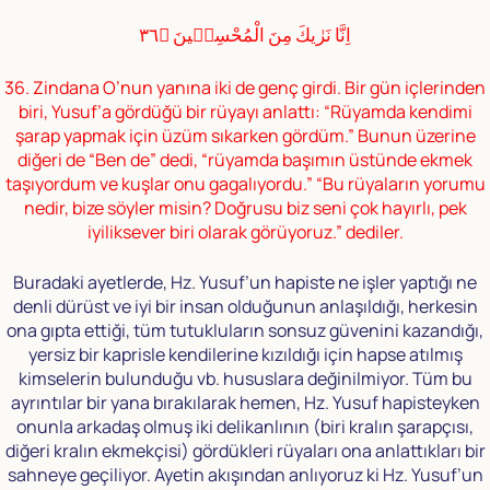
اِنَّا نَرٰيكَ مِنَ الْمُحْسِنٖينَ ﴿٣٦
36. Zindana O’nun yanına iki de genç girdi. Bir gün içlerinden
biri, Yusuf’a gördüğü bir rüyayı anlattı: “Rüyamda kendimi
şarap yapmak için üzüm sıkarken gördüm.” Bunun üzerine
diğeri de “Ben de” dedi, “rüyamda başımın üstünde ekmek
taşıyordum ve kuşlar onu gagalıyordu.” “Bu rüyaların yorumu
nedir, bize söyler misin? Doğrusu biz seni çok hayırlı, pek
iyiliksever biri olarak görüyoruz.” dediler.
Buradaki ayetlerde, Hz. Yusuf’un hapiste ne işler yaptığı ne
denli dürüst ve iyi bir insan olduğunun anlaşıldığı, herkesin
ona gıpta ettiği, tüm tutukluların sonsuz güvenini kazandığı,
yersiz bir kaprisle kendilerine kızıldığı için hapse atılmış
kimselerin bulunduğu vb. hususlara değinilmiyor. Tüm bu
ayrıntılar bir yana bırakılarak hemen, Hz. Yusuf hapisteyken
onunla arkadaş olmuş iki delikanlının (biri kralın şarapçısı,
diğeri kralın ekmekçisi) gördükleri rüyaları ona anlattıkları bir
sahneye geçiliyor. Ayetin akışından anlıyoruz ki Hz. Yusuf’un