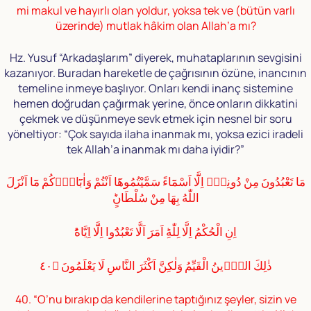
mi makul ve hayırlı olan yoldur, yoksa tek ve (bütün varlı
üzerinde) mutlak hâkim olan Allah’a mı?
Hz. Yusuf “Arkadaşlarım” diyerek, muhataplarının sevgisini
kazanıyor. Buradan hareketle de çağrısının özüne, inancının
temeline inmeye başlıyor. Onları kendi inanç sistemine
hemen doğrudan çağırmak yerine, önce onların dikkatini
çekmek ve düşünmeye sevk etmek için nesnel bir soru
yöneltiyor: “Çok sayıda ilaha inanmak mı, yoksa ezici iradeli
tek Allah’a inanmak mı daha iyidir?”
مَا تَعْبُدُونَ مِنْ دُونِهٖٓ اِلَّٓا اَسْمَٓاءً سَمَّيْتُمُوهَٓا اَنْتُمْ وَاٰبَٓاؤُ۬كُمْ مَٓا اَنْزَلَ
اللّٰهُ بِهَا مِنْ سُلْطَانٍؕ
اِنِ الْحُكْمُ اِلَّا لِلّٰهِؕ اَمَرَ اَلَّا تَعْبُدُٓوا اِلَّٓا اِيَّاهُؕ
ذٰلِكَ الدّٖينُ الْقَيِّمُ وَلٰكِنَّ اَكْثَرَ النَّاسِ لَا يَعْلَمُونَ ﴿٤٠
40. “O’nu bırakıp da kendilerine taptığınız şeyler, sizin ve