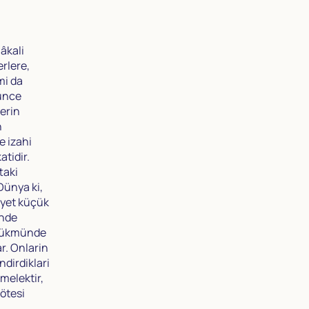
lâkali
erlere,
mi da
þünce
lerin
n
e izahi
tidir.
taki
Dünya ki,
ayet küçük
inde
r hükmünde
r. Onlarin
ndirdiklari
 melektir,
 ötesi