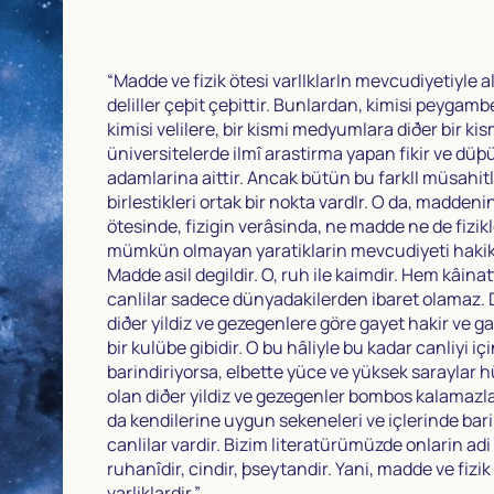
“Madde ve fizik ötesi varlIklarIn mevcudiyetiyle a
deliller çeþit çeþittir. Bunlardan, kimisi peygamb
kimisi velilere, bir kismi medyumlara diðer bir kis
üniversitelerde ilmî arastirma yapan fikir ve dü
adamlarina aittir. Ancak bütün bu farklI müsahit
birlestikleri ortak bir nokta vardIr. O da, maddeni
ötesinde, fizigin verâsinda, ne madde ne de fizikl
mümkün olmayan yaratiklarin mevcudiyeti hakika
Madde asil degildir. O, ruh ile kaimdir. Hem kâinat
canlilar sadece dünyadakilerden ibaret olamaz. 
diðer yildiz ve gezegenlere göre gayet hakir ve g
bir kulübe gibidir. O bu hâliyle bu kadar canliyi iç
barindiriyorsa, elbette yüce ve yüksek sarayla
olan diðer yildiz ve gezegenler bombos kalamazla
da kendilerine uygun sekeneleri ve içlerinde bari
canlilar vardir. Bizim literatürümüzde onlarin adi
ruhanîdir, cindir, þseytandir. Yani, madde ve fizik
varliklardir.”