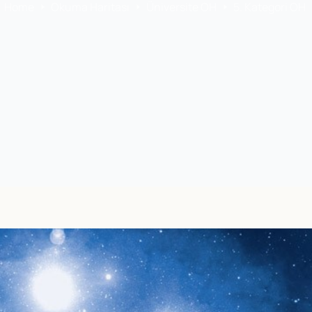
Home
Okuma Haritası
Üniversite OH
5. Kategori OH