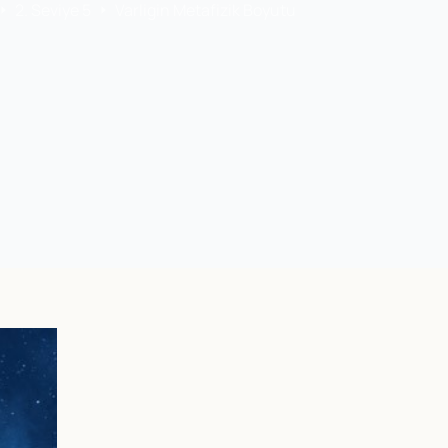
2. Seviye 5
Varligin Metafizik Boyutu