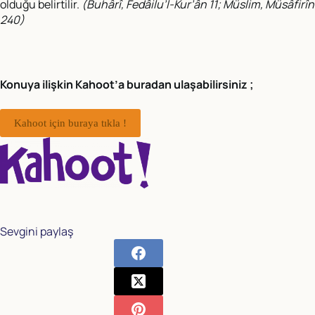
olduğu belirtilir.
(Buhârî, Fedâilu’l-Kur’ân 11; Müslim, Müsâfirîn
240)
Konuya ilişkin Kahoot’a buradan ulaşabilirsiniz ;
Kahoot için buraya tıkla !
Sevgini paylaş