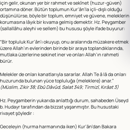
için gelir, okunan yer bir rahmet ve sekînet (huzur-güven)
ortamına döner. Bütün toplumun Kur’ân’la içli-dışlı olduğu
düşünülürse, böyle bir toplum, emniyet ve güvene, meleklerin
korumasına lâyık bir kıvama gelmiş demektir. Hz. Peygamber
(sallallâhu aleyhi ve sellem) bu hususu şöyle ifade buyurur:
“Bir topluluk Kur’ân’ı okuyup, onu aralarında müzakere etmek
üzere Allah’ın evlerinden birinde bir araya toplandıklarında,
mutlaka üzerlerine sekinet iner ve onları Allah’ın rahmeti
bürür.
Melekler de onları kanatlarıyla sararlar. Allah Te â lâ da onları
huzurunda bulunan yüce topluluğa (meleklere) anar.”
(Müslim, Zikir 38; Ebû Dâvûd, Salat 349; Tirmizî, Kırâat 3)
Hz. Peygamberin yukarıda anlattığı durum, sahabeden Üseyd
b. Hudayr tarafından da bizzat yaşanmıştır. Bu husustaki
rivayet şöyledir :
Geceleyin (hurma harmanında iken) Kur’ân’dan Bakara