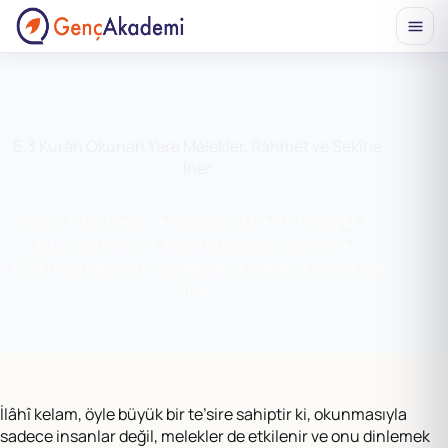
Skip
to
content
6.3 Kurân Okunan Yere Melekler, Rahmet ve Sekîne
İner
Home
Müfredat
Ortaokul M
11-12 Yaş M
6.Ünite (11-12)
Niçin Kuran Okumalıyız
6.3 Kurân Okunan Yere Melekler, Rahmet ve Sekîne
İner
İlâhî kelam, öyle büyük bir te’sire sahiptir ki, okunmasıyla
sadece insanlar değil, melekler de etkilenir ve onu dinlemek