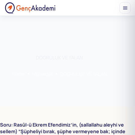
Skip
to
content
DOGRULUK VE YALAN
Home
Müfredat
DOGRULUK VE YALAN
Soru: Rasûl-ü Ekrem Efendimiz’in, (sallallahu aleyhi ve
sellem) “Şüpheliyi bırak, şüphe vermeyene bak; içinde