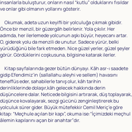
insanlarla buluşturur, onların nasıl “kutlu” olduklarını fısıldar
ve onlar gibi olmanın yollarını gösterir.
Okumak, adeta uzun keyifli bir yolculuğa çıkmak gibidir.
Önce bir menzil, bir güzergâh belirlenir. Yola çıkılır. Her
adımda, her ilerlemede yolcunun aşkı büyür, heyecanı artar.
O, giderek yolu da menzili de unutur. Sadece yürür, belki
yürüdüğünü bile fark etmeden. Nice güzel yerler, güzel şeyler
görür. Gördüklerini coşkusuna, bilgisine katarak ilerler.
Kitap sayfalarında gezer bütün dünyayı. Kâh asr-ı saadete
gidip Efendimiz’in (sallallahu aleyhi ve sellem) havasını
teneffüs eder, sahabilerle tanış olur, kâh tarihin
derinliklerinde dolaşır,kâh gelecek hakkında derin
düşüncelere dalar. Neticede bilgisini artırarak, düş toplayarak,
düşünce kovalayarak, sezgi gücünü zenginleştirerek bu
yolculuk sürer gider. Büyük mütefekkir Cemil Meriç’e göre
kitap: “Meçhule açılan bir kapı”, okuma ise:“İçimizdeki meçhul
âlemin kapılarını açan bir anahtar”dır.