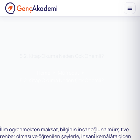
Skip
to
content
5.2. Kitap Okuma Neden Çok Önemli?
Home
Müfredat
5.2. Kitap Okuma Neden Çok Önemli?
İlim öğrenmekten maksat, bilginin insanoğluna mürşit ve
rehber olması ve öğrenilen şeylerle, insanî kemâlâta giden