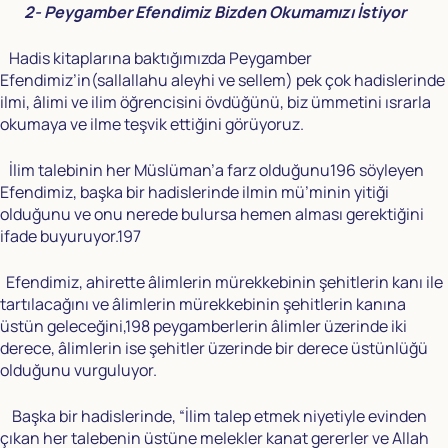
2- Peygamber Efendimiz Bizden Okumamızı İstiyor
Hadis kitaplarına baktığımızda Peygamber
Efendimiz’in(sallallahu aleyhi ve sellem) pek çok hadislerinde
ilmi, âlimi ve ilim öğrencisini övdüğünü, biz ümmetini ısrarla
okumaya ve ilme teşvik ettiğini görüyoruz.
İlim talebinin her Müslüman’a farz olduğunu196 söyleyen
Efendimiz, başka bir hadislerinde ilmin mü’minin yitiği
olduğunu ve onu nerede bulursa hemen alması gerektiğini
ifade buyuruyor.197
Efendimiz, ahirette âlimlerin mürekkebinin şehitlerin kanı ile
tartılacağını ve âlimlerin mürekkebinin şehitlerin kanına
üstün geleceğini,198 peygamberlerin âlimler üzerinde iki
derece, âlimlerin ise şehitler üzerinde bir derece üstünlüğü
olduğunu vurguluyor.
Başka bir hadislerinde, “İlim talep etmek niyetiyle evinden
çıkan her talebenin üstüne melekler kanat gererler ve Allah