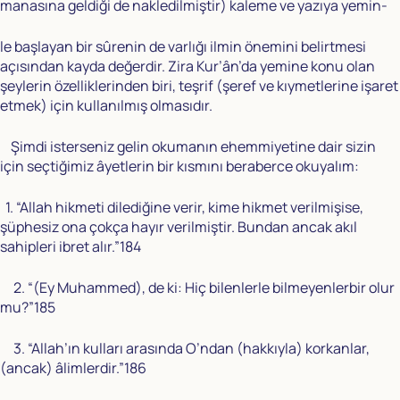
manasına geldiği de nakledilmiştir) kaleme ve yazıya yemin-
le başlayan bir sûrenin de varlığı ilmin önemini belirtmesi
açısından kayda değerdir. Zira Kur’ân’da yemine konu olan
şeylerin özelliklerinden biri, teşrif (şeref ve kıymetlerine işaret
etmek) için kullanılmış olmasıdır.
Şimdi isterseniz gelin okumanın ehemmiyetine dair sizin
için seçtiğimiz âyetlerin bir kısmını beraberce okuyalım:
1. “Allah hikmeti dilediğine verir, kime hikmet verilmişise,
şüphesiz ona çokça hayır verilmiştir. Bundan ancak akıl
sahipleri ibret alır.”184
2. “(Ey Muhammed), de ki: Hiç bilenlerle bilmeyenlerbir olur
mu?”185
3. “Allah’ın kulları arasında O’ndan (hakkıyla) korkanlar,
(ancak) âlimlerdir.”186