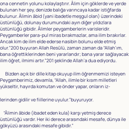
ona cennetin yolunu kolaylaştırır. Âlim için göklerde ve yerde
bulunan her şey, denizde balığa varıncaya kadar istiğfarda
bulunur. Âlimin âbid (yani ibadetle meşgul olan) üzerindeki
üstünlüğü, dolunay durumundaki ayın diğer yıldızlara
üstünlüğü gibidir. Âlimler peygamberlerin varisleridir.
Peygamberler para-pul miras bırakmazlar, ama ilim bırakırlar.
Ancak kim de ilim elde ederse nasibin bolunu elde etmiş
olur.”200 buyuran Allah Resûlü, zaman zaman da “Allah’ım,
bana öğrettiklerinden beni yararlandır; bana yarar sağlayacak
ilim öğret, ilmimi artır.”201 şeklinde Allah’a dua ediyordu.
Bizden açık bir dille kitap okuyup ilim öğrenmemizi isteyen
Peygamberimiz, devamla, “Allah, ilimle bir kısım milletleri
yükseltir, hayırda komutan ve önder yapar, onların iz-
lerinden gidilir ve fiillerine uyulur.”buyuruyor.
“Âlimin âbide (ibadet eden kula) karşı yetmiş derece
üstünlüğü vardır. Her iki derece arasındaki mesafe, dünya ile
gökyüzü arasındaki mesafe gibidir.”