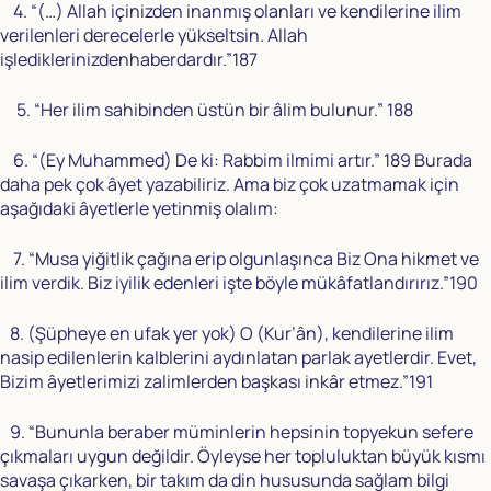
4. “(…) Allah içinizden inanmış olanları ve kendilerine ilim
verilenleri derecelerle yükseltsin. Allah
işlediklerinizdenhaberdardır.”187
5. “Her ilim sahibinden üstün bir âlim bulunur.” 188
6. “(Ey Muhammed) De ki: Rabbim ilmimi artır.” 189 Burada
daha pek çok âyet yazabiliriz. Ama biz çok uzatmamak için
aşağıdaki âyetlerle yetinmiş olalım:
7. “Musa yiğitlik çağına erip olgunlaşınca Biz Ona hikmet ve
ilim verdik. Biz iyilik edenleri işte böyle mükâfatlandırırız.”190
8. (Şüpheye en ufak yer yok) O (Kur’ân), kendilerine ilim
nasip edilenlerin kalblerini aydınlatan parlak ayetlerdir. Evet,
Bizim âyetlerimizi zalimlerden başkası inkâr etmez.”191
9. “Bununla beraber müminlerin hepsinin topyekun sefere
çıkmaları uygun değildir. Öyleyse her topluluktan büyük kısmı
savaşa çıkarken, bir takım da din hususunda sağlam bilgi