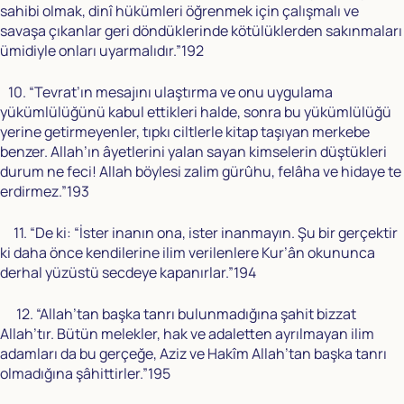
sahibi olmak, dinî hükümleri öğrenmek için çalışmalı ve
savaşa çıkanlar geri döndüklerinde kötülüklerden sakınmaları
ümidiyle onları uyarmalıdır.”192
10. “Tevrat’ın mesajını ulaştırma ve onu uygulama
yükümlülüğünü kabul ettikleri halde, sonra bu yükümlülüğü
yerine getirmeyenler, tıpkı ciltlerle kitap taşıyan merkebe
benzer. Allah’ın âyetlerini yalan sayan kimselerin düştükleri
durum ne feci! Allah böylesi zalim gürûhu, felâha ve hidaye te
erdirmez.”193
11. “De ki: “İster inanın ona, ister inanmayın. Şu bir gerçektir
ki daha önce kendilerine ilim verilenlere Kur’ân okununca
derhal yüzüstü secdeye kapanırlar.”194
12. “Allah’tan başka tanrı bulunmadığına şahit bizzat
Allah’tır. Bütün melekler, hak ve adaletten ayrılmayan ilim
adamları da bu gerçeğe, Aziz ve Hakîm Allah’tan başka tanrı
olmadığına şâhittirler.”195