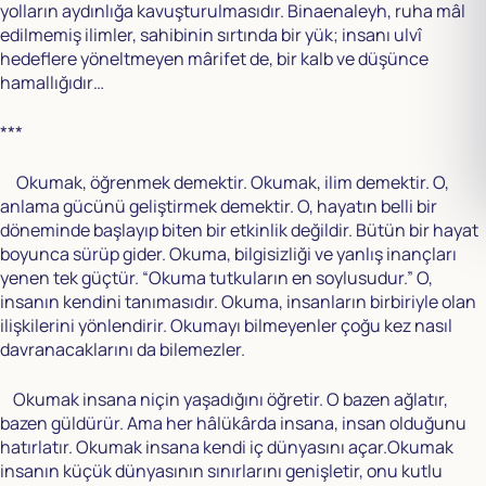
yolların aydınlığa kavuşturulmasıdır. Binaenaleyh, ruha mâl
edilmemiş ilimler, sahibinin sırtında bir yük; insanı ulvî
hedeflere yöneltmeyen mârifet de, bir kalb ve düşünce
hamallığıdır…
***
Okumak, öğrenmek demektir. Okumak, ilim demektir. O,
anlama gücünü geliştirmek demektir. O, hayatın belli bir
döneminde başlayıp biten bir etkinlik değildir. Bütün bir hayat
boyunca sürüp gider. Okuma, bilgisizliği ve yanlış inançları
yenen tek güçtür. “Okuma tutkuların en soylusudur.” O,
insanın kendini tanımasıdır. Okuma, insanların birbiriyle olan
ilişkilerini yönlendirir. Okumayı bilmeyenler çoğu kez nasıl
davranacaklarını da bilemezler.
Okumak insana niçin yaşadığını öğretir. O bazen ağlatır,
bazen güldürür. Ama her hâlükârda insana, insan olduğunu
hatırlatır. Okumak insana kendi iç dünyasını açar.Okumak
insanın küçük dünyasının sınırlarını genişletir, onu kutlu