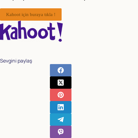
Kahoot için buraya tıkla !
Sevgini paylaş