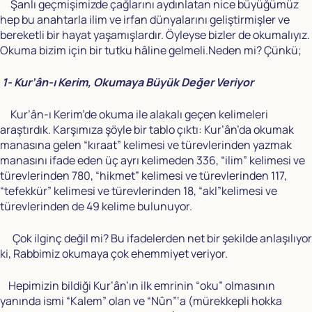
Şanlı geçmişimizde çağlarını aydınlatan nice büyüğümüz
hep bu anahtarla ilim ve irfan dünyalarını geliştirmişler ve
bereketli bir hayat yaşamışlardır. Öyleyse bizler de okumalıyız.
Okuma bizim için bir tutku hâline gelmeli.Neden mi? Çünkü;
1- Kur’ân-ı Kerim, Okumaya Büyük Değer Veriyor
Kur’ân-ı Kerim’de okuma ile alakalı geçen kelimeleri
araştırdık. Karşımıza şöyle bir tablo çıktı: Kur’ân’da okumak
manasına gelen “kıraat” kelimesi ve türevlerinden yazmak
manasını ifade eden üç ayrı kelimeden 336, “ilim” kelimesi ve
türevlerinden 780, “hikmet” kelimesi ve türevlerinden 117,
“tefekkür” kelimesi ve türevlerinden 18, “akl”kelimesi ve
türevlerinden de 49 kelime bulunuyor.
Çok ilginç değil mi? Bu ifadelerden net bir şekilde anlaşılıyor
ki, Rabbimiz okumaya çok ehemmiyet veriyor.
Hepimizin bildiği Kur’ân’ın ilk emrinin “oku” olmasının
yanında ismi “Kalem” olan ve “Nûn”‘a (mürekkepli hokka