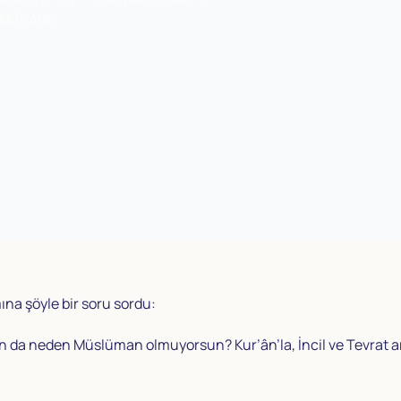
AKİ FARK
ına şöyle bir soru sordu:
sun da neden Müslüman olmuyorsun? Kur’ân’la, İncil ve Tevrat a