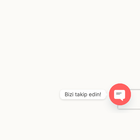
Bizi takip edin!
O
p
e
n
c
h