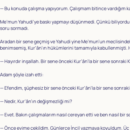
— Bu konuda çalışma yapıyorum. Çalışmam bitince vardığım kara
Me’mun Yahudi’ye baskı yapmayı düşünmedi. Çünkü biliyordu k
soru sormadı.
Aradan bir sene geçmiş ve Yahudi yine Me’mun’un meclisindeki 
benimsemiş, Kur’ân’ın hükümlerini tamamıyla kabullenmişti. 
— Hayırdır inşallah. Bir sene önceki Kur’ân’la bir sene sonraki
Adam şöyle izah etti:
— Efendim, şüphesiz bir sene önceki Kur’ân’la bir sene sonraki
— Nedir, Kur’ân’ın değişmezliği mi?
— Evet. Bakın çalışmalarım nasıl cereyan etti ve ben nasıl bir
— Önce evime çekildim. Günlerce İncil yazmaya koyuldum. Üç tan