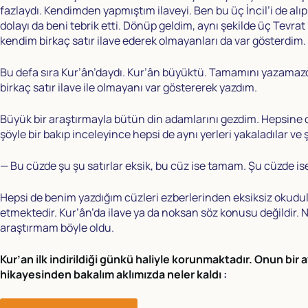
fazlaydı. Kendimden yapmıştım ilaveyi. Ben bu üç İncil’i de alı
dolayı da beni tebrik etti. Dönüp geldim, aynı şekilde üç Tevr
kendim birkaç satır ilave ederek olmayanları da var gösterdim
Bu defa sıra Kur’ân’daydı. Kur’ân büyüktü. Tamamını yazamazd
birkaç satır ilave ile olmayanı var göstererek yazdım.
Büyük bir araştırmayla bütün din adamlarını gezdim. Hepsine 
şöyle bir bakıp inceleyince hepsi de aynı yerleri yakaladılar ve 
— Bu cüzde şu şu satırlar eksik, bu cüz ise tamam. Şu cüzde ise ş
Hepsi de benim yazdığım cüzleri ezberlerinden eksiksiz okudula
etmektedir. Kur’ân’da ilave ya da noksan söz konusu değildir.
araştırmam böyle oldu.
Kur’an ilk indirildiği günkü haliyle korunmaktadır. Onun bir
hikayesinden bakalım aklımızda neler kaldı
: