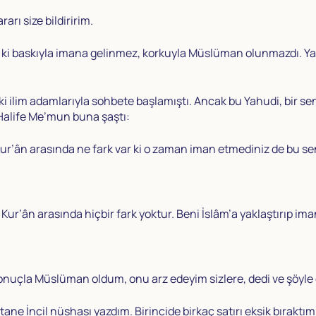
rı size bildiririm.
i baskıyla imana gelinmez, korkuyla Müslüman olunmazdı. Yah
ilim adamlarıyla sohbete başlamıştı. Ancak bu Yahudi, bir sen
Halife Me’mun buna şaştı:
 Kur’ân arasında ne fark var ki o zaman iman etmediniz de bu sen
 Kur’ân arasında hiçbir fark yoktur. Beni İslâm’a yaklaştırıp i
 sonuçla Müslüman oldum, onu arz edeyim sizlere, dedi ve şöyle
e İncil nüshası yazdım. Birincide birkaç satırı eksik bıraktım