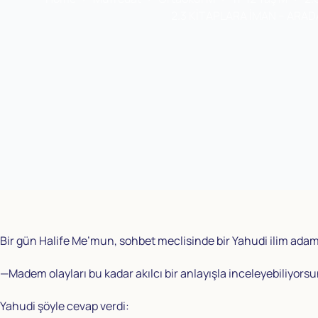
2.3 KİTAPLARA İMAN – ARAD
Bir gün Halife Me’mun, sohbet meclisinde bir Yahudi ilim adam
—Madem olayları bu kadar akılcı bir anlayışla inceleyebiliyor
Yahudi şöyle cevap verdi: