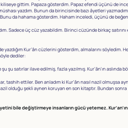
p kiliseye gittim. Papaza gösterdim. Papaz efendi üçünü de ince
at nüshası yazdım. Bunun da birincisinde bazı âyetleri yazmadı
. Bunu da hahama gösterdim. Haham inceledi, üçünü de beğendi, 
ım. Sadece üç cüz yazabildim. Birinci cüzünde birkaç satırın
de yazdığım Kur’ân cüzlerini gösterdim, almalarını söyledim. 
şöyle dediler:
u şu satırlar ilave edilmiş, fazla yazılmış. Kur’ân’ın aslında bö
r, tashih ettiler. Ben anladım ki Kur’ân nasıl nazil olmuşsa a
 Nazil olduğu şekli aynen koruyan en son kitaptır. Bundan sonr
 ayetini bile değiştirmeye insanların gücü yetemez. Kur’an’ı