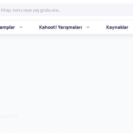
amplar
Kahoot! Yarışmaları
Kaynaklar
AKİ FARK
Ünite (11-12)
Kitaplara İman