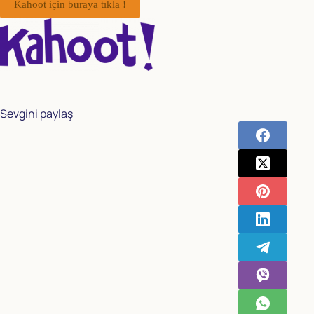
Kahoot için buraya tıkla !
Sevgini paylaş