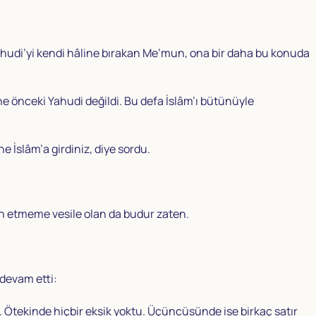
udi’yi kendi hâline bırakan Me’mun, ona bir daha bu konuda
e önceki Yahudi değildi. Bu defa İslâm’ı bütünüyle
e İslâm’a girdiniz, diye sordu.
man etmeme vesile olan da budur zaten.
 devam etti:
. Ötekinde hiçbir eksik yoktu. Üçüncüsünde ise birkaç satır