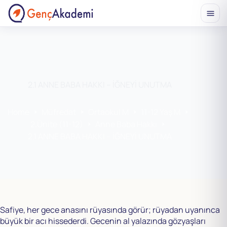
Skip
to
content
2.1 ANNE BABA HAKKI – İĞNEYİ UNUTMA
Home
Müfredat
Ortaokul M
11-12 Yaş M
2.Ünite (11-12)
Anne Baba Hakkı
2.1 ANNE BABA HAKKI – İĞNEYİ UNUTMA
Safiye, her gece anasını rüyasında görür; rüyadan uyanınca
büyük bir acı hissederdi. Gecenin al yalazında gözyaşları