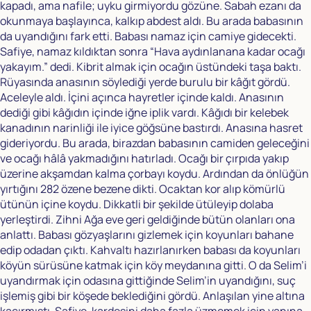
kapadı, ama nafile; uyku girmiyordu gözüne. Sabah ezanı da
okunmaya başlayınca, kalkıp abdest aldı. Bu arada babasının
da uyandığını fark etti. Babası namaz için camiye gidecekti.
Safiye, namaz kıldıktan sonra “Hava aydınlanana kadar ocağı
yakayım.” dedi. Kibrit almak için ocağın üstündeki taşa baktı.
Rüyasında anasının söylediği yerde burulu bir kâğıt gördü.
Aceleyle aldı. İçini açınca hayretler içinde kaldı. Anasının
dediği gibi kâğıdın içinde iğne iplik vardı. Kâğıdı bir kelebek
kanadının narinliği ile iyice göğsüne bastırdı. Anasına hasret
gideriyordu. Bu arada, birazdan babasının camiden geleceğini
ve ocağı hâlâ yakmadığını hatırladı. Ocağı bir çırpıda yakıp
üzerine akşamdan kalma çorbayı koydu. Ardından da önlüğün
yırtığını 282 özene bezene dikti. Ocaktan kor alıp kömürlü
ütünün içine koydu. Dikkatli bir şekilde ütüleyip dolaba
yerleştirdi. Zihni Ağa eve geri geldiğinde bütün olanları ona
anlattı. Babası gözyaşlarını gizlemek için koyunları bahane
edip odadan çıktı. Kahvaltı hazırlanırken babası da koyunları
köyün sürüsüne katmak için köy meydanına gitti. O da Selim’i
uyandırmak için odasına gittiğinde Selim’in uyandığını, suç
işlemiş gibi bir köşede beklediğini gördü. Anlaşılan yine altına