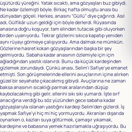
üşütürdü yüreğini. Yatak sıcaktı, ama gözyaşları buz gibiydi.
Ne kadar özlemişti böyle. Birkaç hafta olmuştu anası bu
dünyadan göçeli. Herkes, anasını “Güllü” diye çağırırdı. Asıl
adı, Gülfikâr uzun geldiği için böyle derlerdi. Rüyasında
anasına doğru koşuyor, tam elinden tutacak gibi oluyorken
birden uyanıyordu. Tekrar gözlerini sıkıca kapatıp yeniden
aynı rüyayı görmeye çalışıyordu. Ama dalmak ne mümkün.
Gözlerine hasret kokan gözyaşlarından başka bir şey
gelmiyordu. Sabaha kadar anasının özlemiyle için için
ağladığından yastık ıslanırdı. Bunu da küçük kardeşinden
gizlemek zorundaydı. Çünkü anası, Selim’i Safiye’ye emanet
etmişti. Son görüşmelerinde ellerini avuçlarının içine alırken
güzel bir seyahate çıkacakmış gibiydi. Avuçlarına ne zaman
baksa anasının sıcaklığı parmak aralarından düşüp
kaybolacakmış gibi gelir, ellerini sıkı sıkı yumardı. İşte sırf
anacığına verdiği bu söz yüzünden gece sabaha kadar
gözyaşlarıyla ıslanan yastığını kardeşi Selim’den gizlerdi. İş
yapmak Safiye’yi hiç mi hiç yormuyordu. Akranları dışarıda
oynarken o, kazları suya götürmek, çamaşır yıkamak,
kardeşine ve babasına yemek hazırlamakla uğraşıyordu. Bu