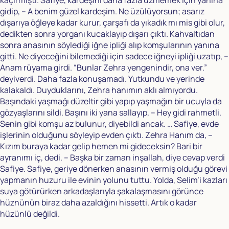
kaçırmıştı. Safiye, kardeşini daha fazla üzmemek için yanına
gidip, – A benim güzel kardeşim. Ne üzülüyorsun; asarız
dışarıya öğleye kadar kurur, çarşafı da yıkadık mı mis gibi olur,
dedikten sonra yorganı kucaklayıp dışarı çıktı. Kahvaltıdan
sonra anasının söylediği iğne ipliği alıp komşularının yanına
gitti. Ne diyeceğini bilemediği için sadece iğneyi ipliği uzatıp, –
Anam rüyama girdi. “Bunlar Zehra yengenindir, ona ver.”
deyiverdi. Daha fazla konuşamadı. Yutkundu ve yerinde
kalakaldı. Duyduklarını, Zehra hanımın aklı almıyordu.
Başındaki yaşmağı düzeltir gibi yapıp yaşmağın bir ucuyla da
gözyaşlarını sildi. Başını iki yana sallayıp, – Hey gidi rahmetli.
Senin gibi komşu az bulunur, diyebildi ancak. … Safiye, evde
işlerinin olduğunu söyleyip evden çıktı. Zehra Hanım da, –
Kızım buraya kadar gelip hemen mi gideceksin? Bari bir
ayranımı iç, dedi. – Başka bir zaman inşallah, diye cevap verdi
Safiye. Safiye, geriye dönerken anasının vermiş olduğu görevi
yapmanın huzuru ile evinin yolunu tuttu. Yolda, Selim’i kazları
suya götürürken arkadaşlarıyla şakalaşmasını görünce
hüznünün biraz daha azaldığını hissetti. Artık o kadar
hüzünlü değildi.