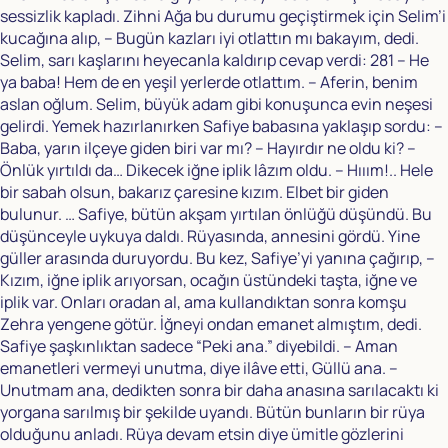
sessizlik kapladı. Zihni Ağa bu durumu geçiştirmek için Selim’i
kucağına alıp, – Bugün kazları iyi otlattın mı bakayım, dedi.
Selim, sarı kaşlarını heyecanla kaldırıp cevap verdi: 281 – He
ya baba! Hem de en yeşil yerlerde otlattım. – Aferin, benim
aslan oğlum. Selim, büyük adam gibi konuşunca evin neşesi
gelirdi. Yemek hazırlanırken Safiye babasına yaklaşıp sordu: –
Baba, yarın ilçeye giden biri var mı? – Hayırdır ne oldu ki? –
Önlük yırtıldı da… Dikecek iğne iplik lâzım oldu. – Hııım!.. Hele
bir sabah olsun, bakarız çaresine kızım. Elbet bir giden
bulunur. … Safiye, bütün akşam yırtılan önlüğü düşündü. Bu
düşünceyle uykuya daldı. Rüyasında, annesini gördü. Yine
güller arasında duruyordu. Bu kez, Safiye’yi yanına çağırıp, –
Kızım, iğne iplik arıyorsan, ocağın üstündeki taşta, iğne ve
iplik var. Onları oradan al, ama kullandıktan sonra komşu
Zehra yengene götür. İğneyi ondan emanet almıştım, dedi.
Safiye şaşkınlıktan sadece “Peki ana.” diyebildi. – Aman
emanetleri vermeyi unutma, diye ilâve etti, Güllü ana. –
Unutmam ana, dedikten sonra bir daha anasına sarılacaktı ki
yorgana sarılmış bir şekilde uyandı. Bütün bunların bir rüya
olduğunu anladı. Rüya devam etsin diye ümitle gözlerini