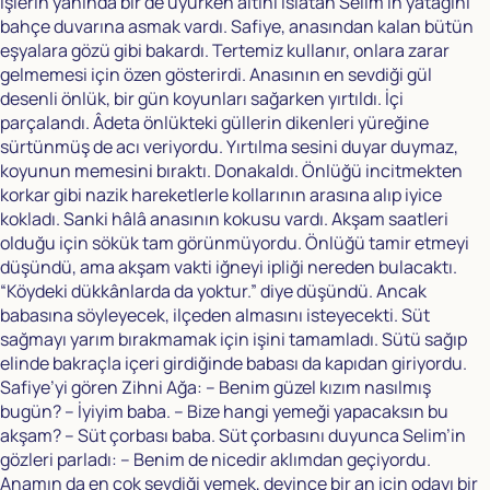
işlerin yanında bir de uyurken altını ıslatan Selim’in yatağını
bahçe duvarına asmak vardı. Safiye, anasından kalan bütün
eşyalara gözü gibi bakardı. Tertemiz kullanır, onlara zarar
gelmemesi için özen gösterirdi. Anasının en sevdiği gül
desenli önlük, bir gün koyunları sağarken yırtıldı. İçi
parçalandı. Âdeta önlükteki güllerin dikenleri yüreğine
sürtünmüş de acı veriyordu. Yırtılma sesini duyar duymaz,
koyunun memesini bıraktı. Donakaldı. Önlüğü incitmekten
korkar gibi nazik hareketlerle kollarının arasına alıp iyice
kokladı. Sanki hâlâ anasının kokusu vardı. Akşam saatleri
olduğu için sökük tam görünmüyordu. Önlüğü tamir etmeyi
düşündü, ama akşam vakti iğneyi ipliği nereden bulacaktı.
“Köydeki dükkânlarda da yoktur.” diye düşündü. Ancak
babasına söyleyecek, ilçeden almasını isteyecekti. Süt
sağmayı yarım bırakmamak için işini tamamladı. Sütü sağıp
elinde bakraçla içeri girdiğinde babası da kapıdan giriyordu.
Safiye’yi gören Zihni Ağa: – Benim güzel kızım nasılmış
bugün? – İyiyim baba. – Bize hangi yemeği yapacaksın bu
akşam? – Süt çorbası baba. Süt çorbasını duyunca Selim’in
gözleri parladı: – Benim de nicedir aklımdan geçiyordu.
Anamın da en çok sevdiği yemek, deyince bir an için odayı bir