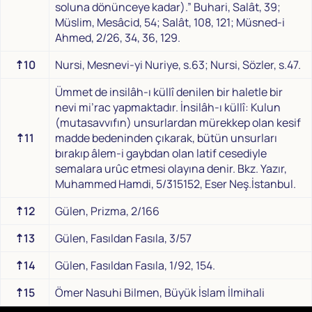
soluna dönünceye kadar).” Buhari, Salât, 39;
Müslim, Mesâcid, 54; Salât, 108, 121; Müsned-i
Ahmed, 2/26, 34, 36, 129.
⇡10
Nursi, Mesnevi-yi Nuriye, s.63; Nursi, Sözler, s.47.
Ümmet de insilâh-ı küllî denilen bir haletle bir
nevi mi’rac yapmaktadır. İnsilâh-ı küllî: Kulun
(mutasavvıfın) unsurlardan mürekkep olan kesif
⇡11
madde bedeninden çıkarak, bütün unsurları
bırakıp âlem-i gaybdan olan latif cesediyle
semalara urûc etmesi olayına denir. Bkz. Yazır,
Muhammed Hamdi, 5/315152, Eser Neş.İstanbul.
⇡12
Gülen, Prizma, 2/166
⇡13
Gülen, Fasıldan Fasıla, 3/57
⇡14
Gülen, Fasıldan Fasıla, 1/92, 154.
⇡15
Ömer Nasuhi Bilmen, Büyük İslam İlmihali