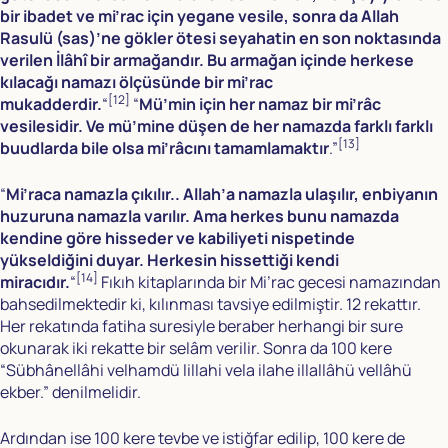
bir ibadet ve mi’rac için yegane vesile, sonra da Allah
Rasulü (sas)’ne gökler ötesi seyahatin en son noktasında
verilen İlâhî bir armağandır. Bu armağan içinde herkese
kılacağı namazı ölçüsünde bir mi’rac
[12]
mukadderdir.
“
“
Mü’min için her namaz bir mi’râc
vesilesidir. Ve mü’mine düşen de her namazda farklı farklı
[13]
buudlarda bile olsa mi’râcını tamamlamaktır
.”
“
Mi’raca namazla çıkılır.. Allah’a namazla ulaşılır, enbiyanın
huzuruna namazla varılır. Ama herkes bunu namazda
kendine göre hisseder ve kabiliyeti nispetinde
yükseldiğini duyar. Herkesin hissettiği kendi
[14]
miracıdır.
“
Fıkıh kitaplarında bir Mi’rac gecesi namazından
bahsedilmektedir ki, kılınması tavsiye edilmiştir. 12 rekattır.
Her rekatında fatiha suresiyle beraber herhangi bir sure
okunarak iki rekatte bir selâm verilir. Sonra da 100 kere
“Sübhânellâhi velhamdü lillahi vela ilahe illallâhü vellâhü
ekber.” denilmelidir.
Ardından ise 100 kere tevbe ve istiğfar edilip, 100 kere de