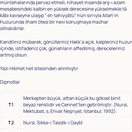
müntehalarında pervaz etmeli, nihayet insanda arş-ı azam
mesabesindeki kalbin en yüksek derecesine yükselmekle tâ
kâbı kavseyne ulaşıp ” et-tahiyyâtü” nün sırrıyla Allah’ın
huzurunda ilham ötesi bir nevi konuşmaya mazhar
olmalıdırlar.
Kandiliniz mübarek, gönülleriniz Hakk’a açık, kalpleriniz huzur
içinde, istifadeniz çok, günahların affedilmiş, dereceleriniz
artmış olsun.
Yazı
Hikmet.net
sitesinden alınmıştır.
Dipnotlar
Merkepten büyük, attan küçük bu göksel binit
⇡1
beyaz renklidir ve Cennet’ten getirilmiştir. (Nursi,
Mektubat, s, Envar Neşriyat, İstanbul, 1992).
⇡2
Nursi, Sikke-i Tasdik-i Gaybî