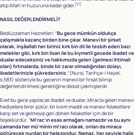
[11]
atıp Allah’ın huzuruna kadar gider.
NASIL DEĞERLENDİRMELİ?
Bediüzzaman Hazretleri: “
Bu gece mümkün oldukça
çalışmakla kazanç birden bine çıkar. Manevi bir şirket
olarak, inşâallah her biriniz kırk bin dil ile tesbih eden bazı
melekler gibi, kırk bin lisan ile bu kıymetli gecede ibadet ve
dualar edeceksiniz ve hakkımızda gelen (gelmesi ihtimali
olan) fırtınalarda, binde bir zarar olmadığından dolayı,
ibadetlerinizle şükredersiniz.
“(Nursi, Tarihçe-i Hayat,
s.583) sözleriyle bu gecenin manevî bir fırsat bilinip
değenlendirilmesi gerektiğine dikkat çekmişlerdir.
Evet bu gece yapılacak ibadet ve dualar, Miracla gelen manevi
hediyelere birer şükür, bir kısım maddi ve manevi felaketlere
karşı set ve gelmeyip geri dönen felaketler için de bir
teşekkürdür. “
Mi’rac’ın esas armağanı namazdır ve bu aynı
zamanda her mü’minin mi’racı olarak, onları da miraca
götürecek nurdan bir helezondur. Namaz, her şeyiyle halis