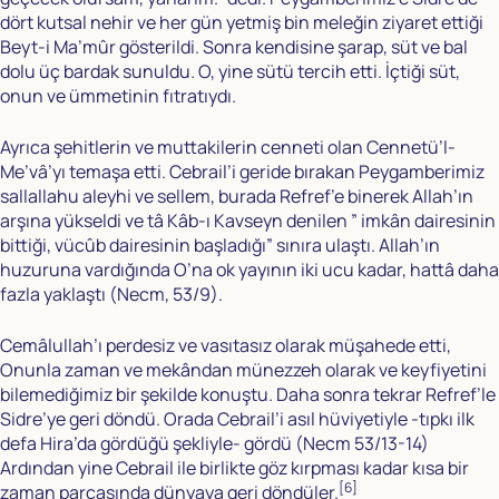
dört kutsal nehir ve her gün yetmiş bin meleğin ziyaret ettiği
Beyt-i Ma’mûr gösterildi. Sonra kendisine şarap, süt ve bal
dolu üç bardak sunuldu. O, yine sütü tercih etti. İçtiği süt,
onun ve ümmetinin fıtratıydı.
Ayrıca şehitlerin ve muttakilerin cenneti olan Cennetü’l-
Me’vâ’yı temaşa etti. Cebrail’i geride bırakan Peygamberimiz
sallallahu aleyhi ve sellem, burada Refref’e binerek Allah’ın
arşına yükseldi ve tâ Kâb-ı Kavseyn denilen ” imkân dairesinin
bittiği, vücûb dairesinin başladığı” sınıra ulaştı. Allah’ın
huzuruna vardığında O’na ok yayının iki ucu kadar, hattâ daha
fazla yaklaştı (Necm, 53/9).
Cemâlullah’ı perdesiz ve vasıtasız olarak müşahede etti,
Onunla zaman ve mekândan münezzeh olarak ve keyfiyetini
bilemediğimiz bir şekilde konuştu. Daha sonra tekrar Refref’le
Sidre’ye geri döndü. Orada Cebrail’i asıl hüviyetiyle -tıpkı ilk
defa Hira’da gördüğü şekliyle- gördü (Necm 53/13-14)
Ardından yine Cebrail ile birlikte göz kırpması kadar kısa bir
[6]
zaman parçasında dünyaya geri döndüler.