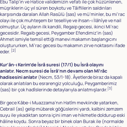
Ebu Talip’in ve Hatice validemizin vefatı ile çok hüzünlenen,
müşriklerin üç yıl süren boykotu ve Tâiflilerin saldırıları
karşısında daralan Allah Rasûlü (sas) ve mü’minler, bu mi’rac
olayı ile çok muhteşem bir teselliye ve ihsan-ı İlâhîye ve nail
olmuştur. Üç ayların ilk kandili, Regaip gecesi, ikinci Mi’rac
gecesidir. Regaib gecesi, Peygamber Efendimiz’in (sas)
Ahmet ismiyle temsil ettiği manevi makamın başlangıcını
oluştururken, Mi’rac gecesi bu makamın zirve noktasını ifade
[2]
eder.
Kur’ân-ı Kerim’de İsrâ suresi (17/1) bu İsrâ olayını
anlatır.
Necm suresi de İsrâ’nın devamı olan Mi’râc
hadisesini anlatır
(Necm, 53/1-18). Âyetlerde biraz da kapalı
olarak anlatılan bu esrarengiz yolculuğu, Peygamberimiz
[3]
(sas) bir çok hadîslerinde detaylarıyla anlatmışlardır.
Bir gece Kâbe-i Muazzama’nın Hatîm mevkiinde yatarken,
Cebrail (as) gelip mübarek göğüslerini yardı, kalbini zemzem
suyu ile yıkadıktan sonra içini iman ve hikmetle doldurup eski
hâline koydu. Sonra beyaz bir binek olan Burak ile (normalde