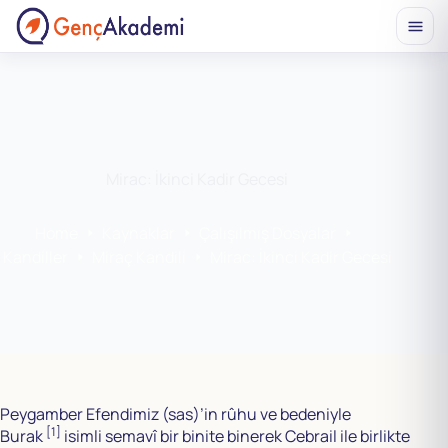
Skip
to
content
Mirac: İkinci Kadir Gecesi
Home
Kaynaklar
Çalışılmış Dosyalar
Kandiller
Miraç Kandili
Mirac: İkinci Kadir Gecesi
Peygamber Efendimiz (sas)’in rûhu ve bedeniyle
[1]
Burak
isimli semavî bir binite binerek Cebrail ile birlikte