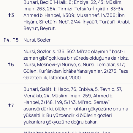
Buhari, Bed’ü’l-Halk, 6; Enbiya, 22, 43; Müslim,
İman, 263, 264; Tirmizi, Tefsîr’u-İnşirâh, 33-34;
⇡3
Ahmed b. Hanbel, 1/309; Musannef, 14/306; İbn
Hişâm, Sîretü’n-Nebî, 2/44, İhyâü’t-Türâsi’l-Arabî,
Beyrut, Beyrut.
⇡4,
⇡5
Nursi, Sözler
Nursi, Sözler, s. 136, 562. Mi’rac olayının ” bast-ı
zaman gibi”çok kısa bir sürede olduğuna dair bkz.
⇡6
Nursi, Mesnevi-yi Nuriye, s; Nursi, Lem’alar, s.17;
Gülen, Kur’ân’dan İdrâke Yansıyanlar, 2/276, Feza
Gazetecilik, İstanbul, 2000.
Buhari, Salât, 1; Hacc, 76, Enbiya, 5, Tevhid, 37,
Menâkıb, 24; Müslim, İman, 259; Ahmed b.
Hanbel, 3/148, 149, 5/143. Mi’rac: Semavî
⇡7
asansördür ki, ölülerin ruhları gökyüzüne onunla
yükseltilir. Bu yüzdendir ki ölülerin gözleri
yukarılara gökyüzüne doğru bakar.