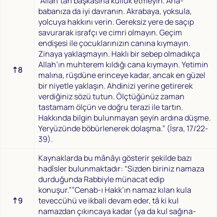
“Allah’tan başkasına kulluk etmeyin. Ana-
babanıza da iyi davranın. Akrabaya, yoksula,
yolcuya hakkını verin. Gereksiz yere de saçıp
savurarak israfçı ve cimri olmayın. Geçim
endişesi ile çocuklarınızın canına kıymayın.
Zinaya yaklaşmayın. Haklı bir sebep olmadıkça
Allah’ın muhterem kıldığı cana kıymayın. Yetimin
⇡8
malına, rüşdüne erinceye kadar, ancak en güzel
bir niyetle yaklaşın. Ahdinizi yerine getirerek
verdiğiniz sözü tutun. Ölçtüğünüz zaman
tastamam ölçün ve doğru terazi ile tartın.
Hakkında bilgin bulunmayan şeyin ardına düşme.
Yeryüzünde böbürlenerek dolaşma.” (İsra, 17/22-
39).
Kaynaklarda bu mânâyı gösterir şekilde bazı
hadîsler bulunmaktadır: “Sizden biriniz namaza
durduğunda Rabbiyle münacat edip
konuşur.””Cenab-ı Hakk’ın namaz kılan kula
⇡9
teveccühü ve ikbali devam eder, tâ ki kul
namazdan çıkıncaya kadar (ya da kul sağına-