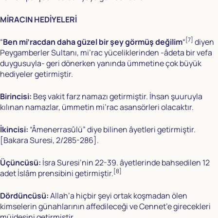
MİRACIN HEDİYELERİ
[7]
“
Ben mi’racdan daha güzel bir şey görmüş değilim
“
diyen
Peygamberler Sultanı, mi’rac yüceliklerinden -âdeta bir vefa
duygusuyla- geri dönerken yanında ümmetine çok büyük
hediyeler getirmiştir.
Birincisi:
Beş vakit farz namazı getirmiştir. İhsan şuuruyla
kılınan namazlar, ümmetin mi’rac asansörleri olacaktır.
İkincisi:
“Âmenerrasûlü” diye bilinen âyetleri getirmiştir.
[Bakara Suresi, 2/285-286].
Üçüncüsü:
İsra Suresi’nin 22-39. âyetlerinde bahsedilen 12
[8]
adet İslâm prensibini getirmiştir.
Dördüncüsü:
Allah’a hiçbir şeyi ortak koşmadan ölen
kimselerin günahlarının affedileceği ve Cennet’e girecekleri
müjdesini getirmiştir.