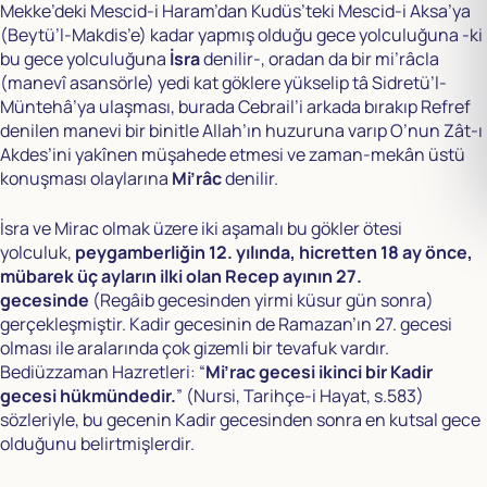
Mekke’deki Mescid-i Haram’dan Kudüs’teki Mescid-i Aksa’ya
(Beytü’l-Makdis’e) kadar yapmış olduğu gece yolculuğuna -ki
bu gece yolculuğuna
İsra
denilir-, oradan da bir mi’râcla
(manevî asansörle) yedi kat göklere yükselip tâ Sidretü’l-
Müntehâ’ya ulaşması, burada Cebrail’i arkada bırakıp Refref
denilen manevi bir binitle Allah’ın huzuruna varıp O’nun Zât-ı
Akdes’ini yakînen müşahede etmesi ve zaman-mekân üstü
konuşması olaylarına
Mi’râc
denilir.
İsra ve Mirac olmak üzere iki aşamalı bu gökler ötesi
yolculuk,
peygamberliğin 12. yılında, hicretten 18 ay önce,
mübarek üç ayların ilki olan Recep ayının 27.
gecesinde
(Regâib gecesinden yirmi küsur gün sonra)
gerçekleşmiştir. Kadir gecesinin de Ramazan’ın 27. gecesi
olması ile aralarında çok gizemli bir tevafuk vardır.
Bediüzzaman Hazretleri: “
Mi’rac gecesi ikinci bir Kadir
gecesi hükmündedir.
” (Nursi, Tarihçe-i Hayat, s.583)
sözleriyle, bu gecenin Kadir gecesinden sonra en kutsal gece
olduğunu belirtmişlerdir.