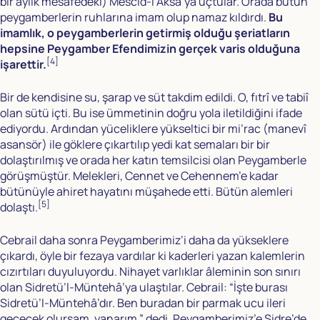
bir aylık mesafedeki) Mescid-i Aksa’ya uçtular. Orada bütün
peygamberlerin ruhlarına imam olup namaz kıldırdı.
Bu
imamlık, o peygamberlerin getirmiş olduğu şeriatların
hepsine Peygamber Efendimizin gerçek varis olduğuna
[4]
işarettir.
Bir de kendisine su, şarap ve süt takdim edildi. O, fıtrî ve tabiî
olan sütü içti. Bu ise ümmetinin doğru yola iletildiğini ifade
ediyordu. Ardından yüceliklere yükseltici bir mi’rac (manevî
asansör) ile göklere çıkartılıp yedi kat semaları bir bir
dolaştırılmış ve orada her katın temsilcisi olan Peygamberle
görüşmüştür. Melekleri, Cennet ve Cehennem’e kadar
bütünüyle ahiret hayatını müşahede etti. Bütün alemleri
[5]
dolaştı.
Cebrail daha sonra Peygamberimiz’i daha da yükseklere
çıkardı, öyle bir fezaya vardılar ki kaderleri yazan kalemlerin
cızırtıları duyuluyordu. Nihayet varlıklar âleminin son sınırı
olan Sidretü’l-Müntehâ’ya ulaştılar. Cebrail: “İşte burası
Sidretü’l-Müntehâ’dır. Ben buradan bir parmak ucu ileri
geçecek olursam, yanarım.” dedi. Peygamberimiz’e Sidre’de