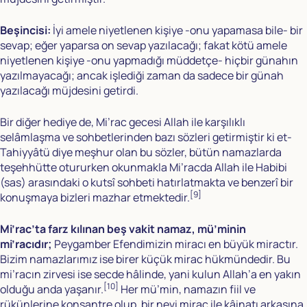
Beşincisi:
İyi amele niyetlenen kişiye -onu yapamasa bile- bir
sevap; eğer yaparsa on sevap yazılacağı; fakat kötü amele
niyetlenen kişiye -onu yapmadığı müddetçe- hiçbir günahın
yazılmayacağı; ancak işlediği zaman da sadece bir günah
yazılacağı müjdesini getirdi.
Bir diğer hediye de, Mi’rac gecesi Allah ile karşılıklı
selâmlaşma ve sohbetlerinden bazı sözleri getirmiştir ki et-
Tahiyyâtü diye meşhur olan bu sözler, bütün namazlarda
teşehhütte otururken okunmakla Mi’racda Allah ile Habibi
(sas) arasındaki o kutsî sohbeti hatırlatmakta ve benzerî bir
[9]
konuşmaya bizleri mazhar etmektedir.
Mi’rac’ta farz kılınan beş vakit namaz, mü’minin
mi’racıdır;
Peygamber Efendimizin miracı en büyük miractır.
Bizim namazlarımız ise birer küçük mirac hükmündedir. Bu
mi’racın zirvesi ise secde hâlinde, yani kulun Allah’a en yakın
[10]
olduğu anda yaşanır.
Her mü’min, namazın fiil ve
rükünlerine konsantre olup, bir nevi mirac ile kâinatı arkasına