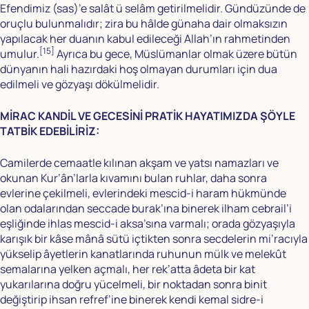
Efendimiz (sas)’e salât ü selâm getirilmelidir. Gündüzünde de
oruçlu bulunmalıdır; zira bu hâlde günaha dair olmaksızın
yapılacak her duanın kabul edileceği Allah’ın rahmetinden
[15]
umulur.
Ayrıca bu gece, Müslümanlar olmak üzere bütün
dünyanın hali hazırdaki hoş olmayan durumları için dua
edilmeli ve gözyaşı dökülmelidir.
MİRAC KANDİL VE GECESİNİ PRATİK HAYATIMIZDA ŞÖYLE
TATBİK EDEBİLİRİZ:
Camilerde cemaatle kılınan akşam ve yatsı namazları ve
okunan Kur’ân’larla kıvamını bulan ruhlar, daha sonra
evlerine çekilmeli, evlerindeki mescid-i haram hükmünde
olan odalarından seccade burak’ına binerek ilham cebrail’i
eşliğinde ihlas mescid-i aksa’sına varmalı; orada gözyaşıyla
karışık bir kâse mânâ sütü içtikten sonra secdelerin mi’racıyla
yükselip âyetlerin kanatlarında ruhunun mülk ve melekût
semalarına yelken açmalı, her rek’atta âdeta bir kat
yukarılarına doğru yücelmeli, bir noktadan sonra binit
değiştirip ihsan refref’ine binerek kendi kemal sidre-i