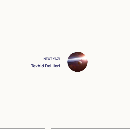
NEXT
YAZI
Tevhid Delilleri