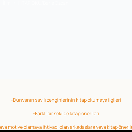
İlim
KİTAP OKU/Barış Özcan
-Dünyanın sayılı zenginlerinin kitap okumaya ilgileri
-Farklı bir sekilde kitap önerileri
ya motive olamaya ihtiyacı olan arkadaslara veya kitap öneril