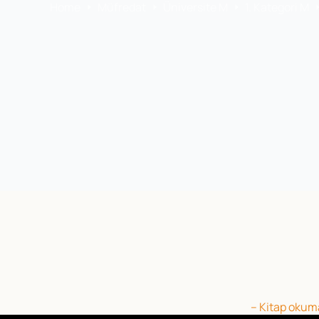
Home
Müfredat
Üniversite M
1. Kategori M
– Kitap okuma