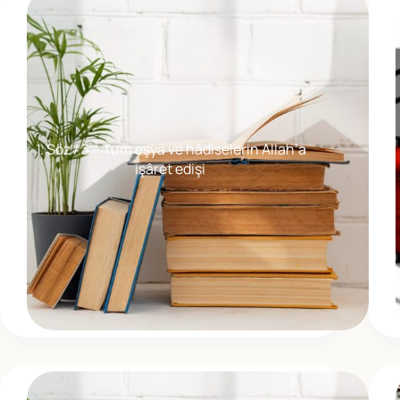
1. Söz / 3 – Tüm eşya ve hâdiselerin Allah’a
işâret edişi