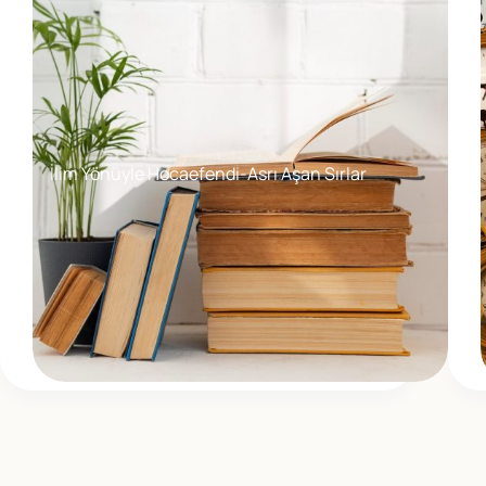
İlim Yönüyle Hocaefendi-Asrı Aşan Sırlar