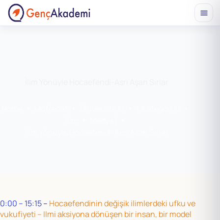
Skip
to
content
İlim Yönüyle Hocaefendi-Asrı Aşan Sırlar
Home
Müfredat
Üniversite M
1. Kategori M
İlim
Medya İ
İlim Yönüyle Hocaefendi-Asrı Aşan Sırlar
0:00 – 15:15
–
Hocaefendinin değişik ilimlerdeki ufku ve
vukufiyeti – Ilmi aksiyona dönüşen bir insan, bir model