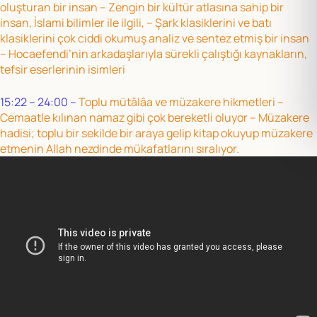
oluşturan bir insan – Zengin bir kültür atlasına sahip bir
insan, İslami bilimler ile ilgili, – Şark klasiklerini ve batı
klasiklerini çok ciddi okumuş analiz ve sentez etmiş bir insan
– Hocaefendi’nin arkadaşlarıyla sürekli çalıştığı kaynakların,
tefsir eserlerinin isimleri
15:22 – 24:00 –
Toplu mütâlâa ve müzakere hikmetleri –
Cemaatle kılınan namaz gibi çok bereketli oluyor – Müzakere
hadisi; toplu bir sekilde bir araya gelip kitap okuyup müzakere
etmenin Allah nezdinde mükafatlarını sıralıyor.