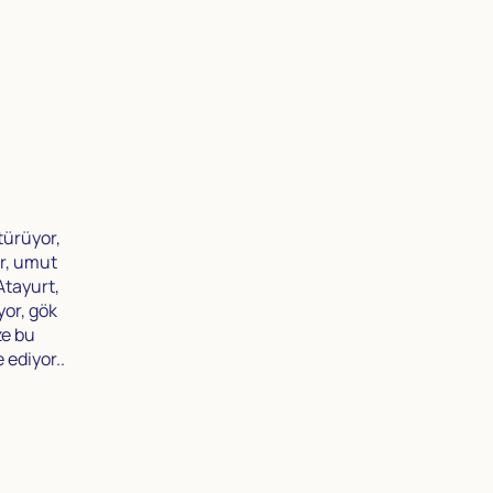
ötürüyor,
or, umut
Atayurt,
yor, gök
ze bu
 ediyor..