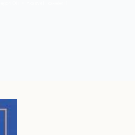
tegori OH
Akasya Hikayeleri 1