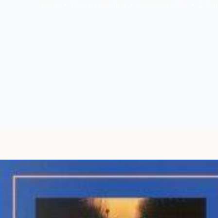
Home
Okuma Haritası
Üniversite OH
2. Ka