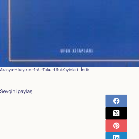
Akasya-Hikayeleri-1-Ali-Tokul-UfukYayinlari
İndir
Sevgini paylaş