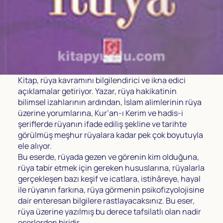
Kitap, rüya kavramını bilgilendirici ve ikna edici
açıklamalar getiriyor. Yazar, rüya hakikatinin
bilimsel izahlarının ardından, İslam alimlerinin rüya
üzerine yorumlarına, Kur’an-ı Kerim ve hadis-i
şeriflerde rüyanın ifade ediliş şekline ve tarihte
görülmüş meşhur rüyalara kadar pek çok boyutuyla
ele alıyor.
Bu eserde, rüyada gezen ve görenin kim olduğuna,
rüya tabir etmek için gereken hususlarına, rüyalarla
gerçekleşen bazı keşif ve icatlara, istihâreye, hayal
ile rüyanın farkına, rüya görmenin psikofizyolojisine
dair enteresan bilgilere rastlayacaksınız. Bu eser,
rüya üzerine yazılmış bu derece tafsilatlı olan nadir
eserlerden biridir.