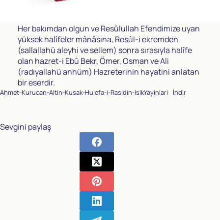
Her bakımdan olgun ve Resûlullah Efendimize uyan
yüksek halîfeler mânâsına, Resûl-i ekremden
(sallallahü aleyhi ve sellem) sonra sırasıyla halîfe
olan hazret-i Ebû Bekr, Ömer, Osman ve Ali
(radıyallahü anhüm) Hazreterinin hayatini anlatan
bir eserdir.
Ahmet-Kurucan-Altin-Kusak-Hulefa-i-Rasidin-IsikYayinlari
İndir
Sevgini paylaş