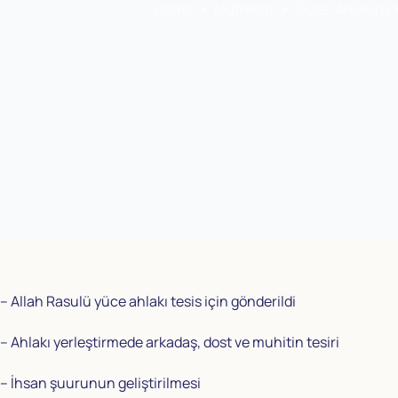
Home
Müfredat
Güzel Ahlakın H
– Allah Rasulü yüce ahlakı tesis için gönderildi
– Ahlakı yerleştirmede arkadaş, dost ve muhitin tesiri
– İhsan şuurunun geliştirilmesi