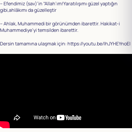
– Efendimiz (sav)’in “Allah’ım!Yaratılışımı güzel yaptığın
gibi,ahlâkımı da güzelleştir
– Ahlak, Muhammedi bir görünümden ibarettir. Hakikat-i
Muhammediye’yi temsilden ibarettir.
Dersin tamamına ulaşmak için:
https://youtu.be/lhJYHEYnoEI