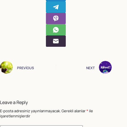
PREVIOUS
NEXT
Leave a Reply
E-posta adresiniz yayınlanmayacak.
Gerekli alanlar
*
ile
işaretlenmişlerdir